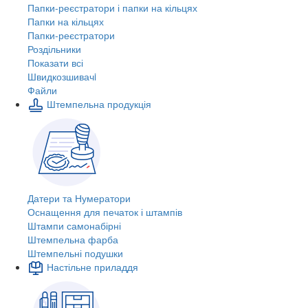
Папки-реєстратори і папки на кільцях
Папки на кільцях
Папки-реєстратори
Роздільники
Показати всі
Швидкозшивачi
Файли
Штемпельна продукція
Датери та Нумератори
Оснащення для печаток і штампів
Штампи самонабірні
Штемпельна фарба
Штемпельні подушки
Настільне приладдя