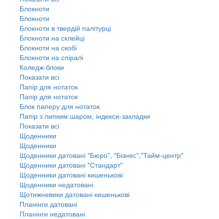
Блокноти
Блокноти
Блокноти в твердій палітурці
Блокноти на склейці
Блокноти на скобі
Блокноти на спіралі
Коледж-блоки
Показати всі
Папір для нотаток
Папір для нотаток
Блок паперу для нотаток
Папір з липким шаром, індекси-закладки
Показати всі
Щоденники
Щоденники
Щоденники датовані "Бюро", "Бізнес","Тайм-центр"
Щоденники датовані "Стандарт"
Щоденники датовані кишенькові
Щоденники недатовані
Щотижневики датовані кишенькові
Планінги датовані
Планінги недатовані