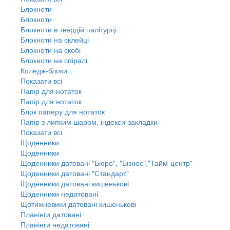
Блокноти
Блокноти
Блокноти в твердій палітурці
Блокноти на склейці
Блокноти на скобі
Блокноти на спіралі
Коледж-блоки
Показати всі
Папір для нотаток
Папір для нотаток
Блок паперу для нотаток
Папір з липким шаром, індекси-закладки
Показати всі
Щоденники
Щоденники
Щоденники датовані "Бюро", "Бізнес","Тайм-центр"
Щоденники датовані "Стандарт"
Щоденники датовані кишенькові
Щоденники недатовані
Щотижневики датовані кишенькові
Планінги датовані
Планінги недатовані