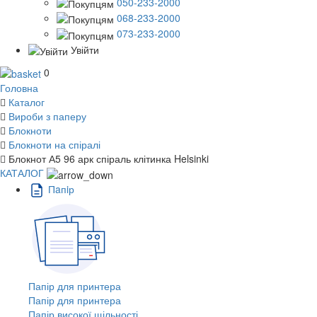
050-233-2000
068-233-2000
073-233-2000
Увійти
0
Головна
Каталог
Вироби з паперу
Блокноти
Блокноти на спіралі
Блокнот А5 96 арк спіраль клітинка Helsinki
КАТАЛОГ
Пaпiр
Папір для принтера
Папір для принтера
Папір високої щільності