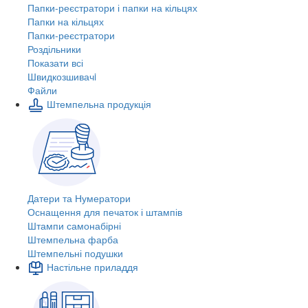
Папки-реєстратори і папки на кільцях
Папки на кільцях
Папки-реєстратори
Роздільники
Показати всі
Швидкозшивачi
Файли
Штемпельна продукція
Датери та Нумератори
Оснащення для печаток і штампів
Штампи самонабірні
Штемпельна фарба
Штемпельні подушки
Настільне приладдя