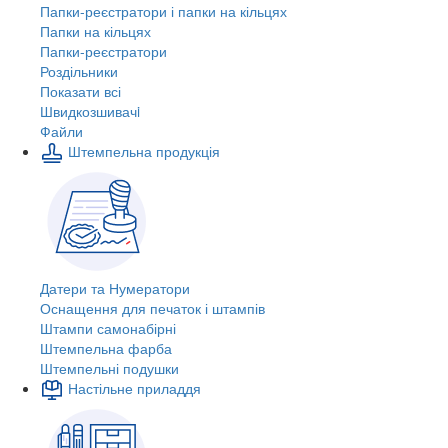
Папки-реєстратори і папки на кільцях
Папки на кільцях
Папки-реєстратори
Роздільники
Показати всі
Швидкозшивачi
Файли
Штемпельна продукція
Датери та Нумератори
Оснащення для печаток і штампів
Штампи самонабірні
Штемпельна фарба
Штемпельні подушки
Настільне приладдя