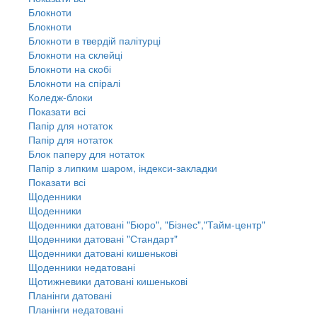
Блокноти
Блокноти
Блокноти в твердій палітурці
Блокноти на склейці
Блокноти на скобі
Блокноти на спіралі
Коледж-блоки
Показати всі
Папір для нотаток
Папір для нотаток
Блок паперу для нотаток
Папір з липким шаром, індекси-закладки
Показати всі
Щоденники
Щоденники
Щоденники датовані "Бюро", "Бізнес","Тайм-центр"
Щоденники датовані "Стандарт"
Щоденники датовані кишенькові
Щоденники недатовані
Щотижневики датовані кишенькові
Планінги датовані
Планінги недатовані