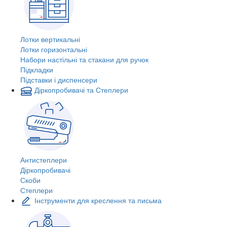
Лотки вертикальні
Лотки горизонтальні
Набори настільні та стакани для ручок
Підкладки
Підставки і диспенсери
Діркопробивачі та Степлери
Антистеплери
Діркопробивачі
Скоби
Степлери
Інструменти для креслення та письма