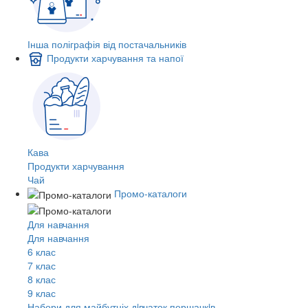
Інша поліграфія від постачальників
Продукти харчування та напої
Кава
Продукти харчування
Чай
Промо-каталоги
Для навчання
Для навчання
6 клас
7 клас
8 клас
9 клас
Набори для майбутніх дiвчаток першачкiв