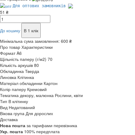
Для оптових замовників
51 ₴
До кошику
В 1 клік
Мінімальна сума замовлення:
600 ₴
Про товар
Характеристики
Формат
A6
Щільність паперу (г/м2)
70
Кількість аркушів
80
Обкладинка
Тверда
Линовка
Клітинка
Матеріал обкладинки
Картон
Колір паперу
Кремовий
Тематика декору, малюнка
Рослини, квіти
Тип
В клітинку
Вид
Недатований
Вікова група
Для дорослих
Доставка
Нова пошта
за тарифами перевізника
Укр. пошта
100% передплата