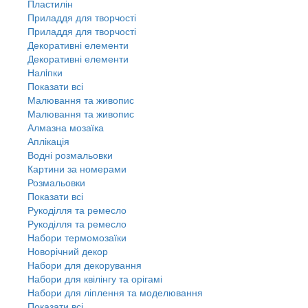
Пластилін
Приладдя для творчості
Приладдя для творчості
Декоративні елементи
Декоративні елементи
Налiпки
Показати всі
Малювання та живопис
Малювання та живопис
Алмазна мозаїка
Аплікація
Водні розмальовки
Картини за номерами
Розмальовки
Показати всі
Рукоділля та ремесло
Рукоділля та ремесло
Набори термомозаїки
Новорічний декор
Набори для декорування
Набори для квілінгу та орігамі
Набори для ліплення та моделювання
Показати всі