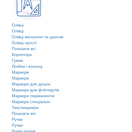
Олівці
Олівці
Олівці механічні та цангові
Олівці прості
Показати всі
Коректори
Гумки
Лінійки і косинці
Маркери
Маркери
Маркери для дошок
Маркери для фліпчартів
Маркери перманентні
Маркери спеціальні
Текстмаркери
Показати всі
Ручки
Ручки
Ручки гелеві