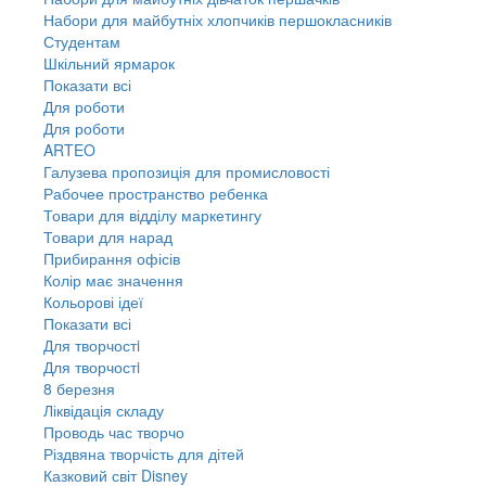
Набори для майбутніх хлопчиків першокласників
Студентам
Шкільний ярмарок
Показати всі
Для роботи
Для роботи
ARTEO
Галузева пропозиція для промисловості
Рабочее пространство ребенка
Товари для відділу маркетингу
Товари для нарад
Прибирання офісів
Колір має значення
Кольорові ідеї
Показати всі
Для творчостi
Для творчостi
8 березня
Ліквідація складу
Проводь час творчо
Різдвяна творчість для дітей
Казковий світ Disney