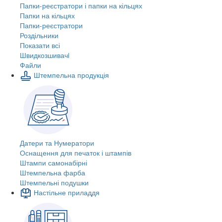
Папки-реєстратори і папки на кільцях
Папки на кільцях
Папки-реєстратори
Роздільники
Показати всі
Швидкозшивачi
Файли
Штемпельна продукція
Датери та Нумератори
Оснащення для печаток і штампів
Штампи самонабірні
Штемпельна фарба
Штемпельні подушки
Настільне приладдя