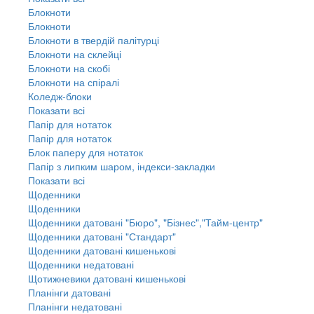
Блокноти
Блокноти
Блокноти в твердій палітурці
Блокноти на склейці
Блокноти на скобі
Блокноти на спіралі
Коледж-блоки
Показати всі
Папір для нотаток
Папір для нотаток
Блок паперу для нотаток
Папір з липким шаром, індекси-закладки
Показати всі
Щоденники
Щоденники
Щоденники датовані "Бюро", "Бізнес","Тайм-центр"
Щоденники датовані "Стандарт"
Щоденники датовані кишенькові
Щоденники недатовані
Щотижневики датовані кишенькові
Планінги датовані
Планінги недатовані