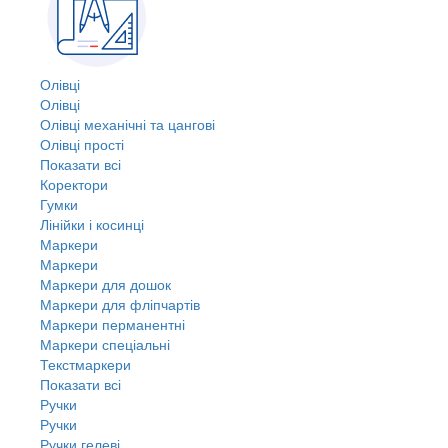
Олівці
Олівці
Олівці механічні та цангові
Олівці прості
Показати всі
Коректори
Гумки
Лінійки і косинці
Маркери
Маркери
Маркери для дошок
Маркери для фліпчартів
Маркери перманентні
Маркери спеціальні
Текстмаркери
Показати всі
Ручки
Ручки
Ручки гелеві