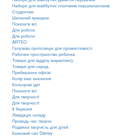
Набори для майбутніх хлопчиків першокласників
Студентам
Шкільний ярмарок
Показати всі
Для роботи
Для роботи
ARTEO
Галузева пропозиція для промисловості
Рабочее пространство ребенка
Товари для відділу маркетингу
Товари для нарад
Прибирання офісів
Колір має значення
Кольорові ідеї
Показати всі
Для творчостi
Для творчостi
8 березня
Ліквідація складу
Проводь час творчо
Різдвяна творчість для дітей
Казковий світ Disney