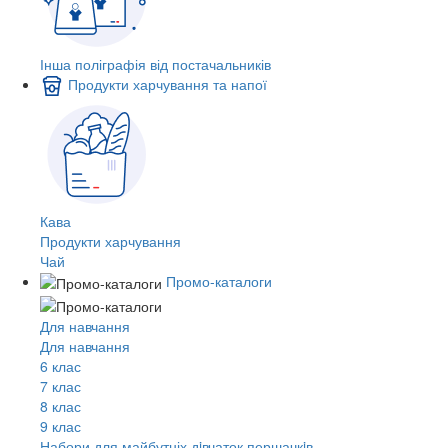
Інша поліграфія від постачальників
Продукти харчування та напої
Кава
Продукти харчування
Чай
Промо-каталоги
Для навчання
Для навчання
6 клас
7 клас
8 клас
9 клас
Набори для майбутніх дiвчаток першачкiв