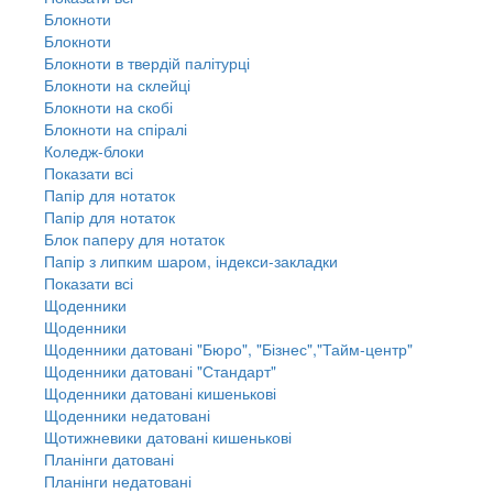
Блокноти
Блокноти
Блокноти в твердій палітурці
Блокноти на склейці
Блокноти на скобі
Блокноти на спіралі
Коледж-блоки
Показати всі
Папір для нотаток
Папір для нотаток
Блок паперу для нотаток
Папір з липким шаром, індекси-закладки
Показати всі
Щоденники
Щоденники
Щоденники датовані "Бюро", "Бізнес","Тайм-центр"
Щоденники датовані "Стандарт"
Щоденники датовані кишенькові
Щоденники недатовані
Щотижневики датовані кишенькові
Планінги датовані
Планінги недатовані