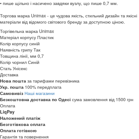
• пише щільно і насичено завдяки вузлу, що пише 0,7 мм.
Торгова марка Unimax - це чудова якість, стильний дизайн та якісні
матеріали від відомого світового бренду за доступною ціною.
Торгівельна марка
Unimax
Матеріал корпусу
Пластик
Колір корпусу
синій
Наявність грипу
Так
Товщина лінії, мм
0,7
Колір чорнил
Синій
Стать
Унісекс
Доставка
Нова пошта
за тарифами перевізника
Укр. пошта
100% передплата
Самовивіз
Наші магазини
Безкоштовна доставка по Одесі
сума замовлення від 1500 грн
Оплата
LiqPay
Наложений платіж
Безготівкова оплата
Оплата готівкою
Гарантія та повернення