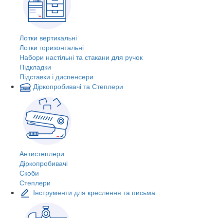
Лотки вертикальні
Лотки горизонтальні
Набори настільні та стакани для ручок
Підкладки
Підставки і диспенсери
Діркопробивачі та Степлери
Антистеплери
Діркопробивачі
Скоби
Степлери
Інструменти для креслення та письма