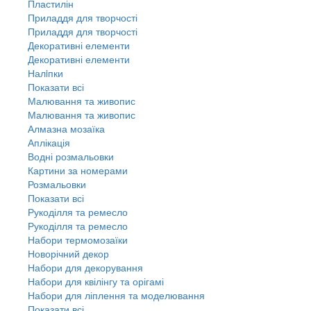
Пластилін
Приладдя для творчості
Приладдя для творчості
Декоративні елементи
Декоративні елементи
Налiпки
Показати всі
Малювання та живопис
Малювання та живопис
Алмазна мозаїка
Аплікація
Водні розмальовки
Картини за номерами
Розмальовки
Показати всі
Рукоділля та ремесло
Рукоділля та ремесло
Набори термомозаїки
Новорічний декор
Набори для декорування
Набори для квілінгу та орігамі
Набори для ліплення та моделювання
Показати всі