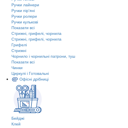
Ручки лайнери
Ручки пір'яні
Ручки ролери
Ручки кулькові
Показати всі
Стрижні, грифелі, чорнила
Стрижні, грифелі, чорнила
Грифелі
Стрижні
Чорнило і чорнильні патрони, туш
Показати всі
Чинки
Циркулі і Готовальні
Офісні дрібниці
Бейджі
Клей