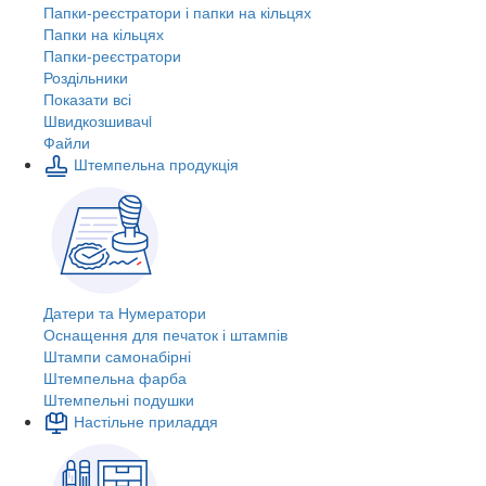
Папки-реєстратори і папки на кільцях
Папки на кільцях
Папки-реєстратори
Роздільники
Показати всі
Швидкозшивачi
Файли
Штемпельна продукція
Датери та Нумератори
Оснащення для печаток і штампів
Штампи самонабірні
Штемпельна фарба
Штемпельні подушки
Настільне приладдя