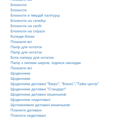
Блокноти
Блокноти
Блокноти в твердій палітурці
Блокноти на склейці
Блокноти на скобі
Блокноти на спіралі
Коледж-блоки
Показати всі
Папір для нотаток
Папір для нотаток
Блок паперу для нотаток
Папір з липким шаром, індекси-закладки
Показати всі
Щоденники
Щоденники
Щоденники датовані "Бюро", "Бізнес","Тайм-центр"
Щоденники датовані "Стандарт"
Щоденники датовані кишенькові
Щоденники недатовані
Щотижневики датовані кишенькові
Планінги датовані
Планінги недатовані