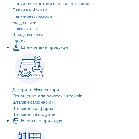
Папки-реєстратори і папки на кільцях
Папки на кільцях
Папки-реєстратори
Роздільники
Показати всі
Швидкозшивачi
Файли
Штемпельна продукція
Датери та Нумератори
Оснащення для печаток і штампів
Штампи самонабірні
Штемпельна фарба
Штемпельні подушки
Настільне приладдя