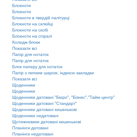
Блокноти
Блокноти
Блокноти в твердій палітурці
Блокноти на склейці
Блокноти на скобі
Блокноти на спіралі
Коледж-блоки
Показати всі
Папір для нотаток
Папір для нотаток
Блок паперу для нотаток
Папір з липким шаром, індекси-закладки
Показати всі
Щоденники
Щоденники
Щоденники датовані "Бюро", "Бізнес","Тайм-центр"
Щоденники датовані "Стандарт"
Щоденники датовані кишенькові
Щоденники недатовані
Щотижневики датовані кишенькові
Планінги датовані
Планінги недатовані