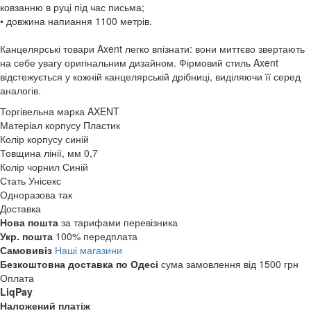
ковзанню в руці під час письма;
• довжина напиання 1100 метрів.
Канцелярські товари Axent легко впізнати: вони миттєво звертають
на себе увагу оригінальним дизайном. Фірмовий стиль Axent
відстежується у кожній канцелярській дрібниці, виділяючи її серед
аналогів.
Торгівельна марка
AXENT
Матеріал корпусу
Пластик
Колір корпусу
синій
Товщина лінії, мм
0,7
Колір чорнил
Синій
Стать
Унісекс
Одноразова
так
Доставка
Нова пошта
за тарифами перевізника
Укр. пошта
100% передплата
Самовивіз
Наші магазини
Безкоштовна доставка по Одесі
сума замовлення від 1500 грн
Оплата
LiqPay
Наложений платіж