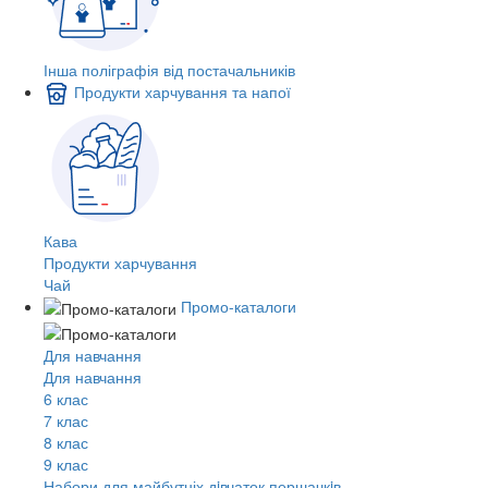
Інша поліграфія від постачальників
Продукти харчування та напої
Кава
Продукти харчування
Чай
Промо-каталоги
Для навчання
Для навчання
6 клас
7 клас
8 клас
9 клас
Набори для майбутніх дiвчаток першачкiв