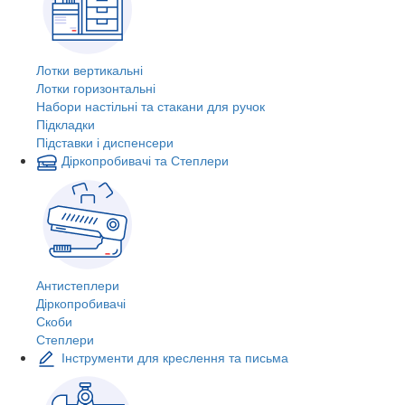
Лотки вертикальні
Лотки горизонтальні
Набори настільні та стакани для ручок
Підкладки
Підставки і диспенсери
Діркопробивачі та Степлери
Антистеплери
Діркопробивачі
Скоби
Степлери
Інструменти для креслення та письма