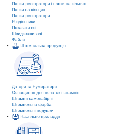
Папки-реєстратори і папки на кільцях
Папки на кільцях
Папки-реєстратори
Роздільники
Показати всі
Швидкозшивачi
Файли
Штемпельна продукція
Датери та Нумератори
Оснащення для печаток і штампів
Штампи самонабірні
Штемпельна фарба
Штемпельні подушки
Настільне приладдя