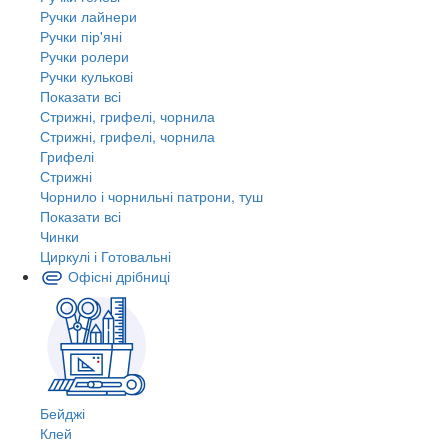
Ручки лайнери
Ручки пір'яні
Ручки ролери
Ручки кулькові
Показати всі
Стрижні, грифелі, чорнила
Стрижні, грифелі, чорнила
Грифелі
Стрижні
Чорнило і чорнильні патрони, туш
Показати всі
Чинки
Циркулі і Готовальні
Офісні дрібниці
Бейджі
Клей