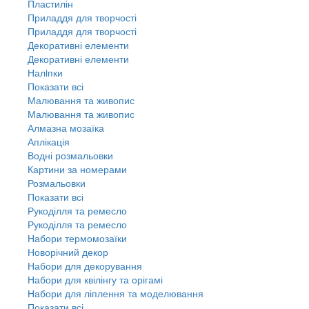
Пластилін
Приладдя для творчості
Приладдя для творчості
Декоративні елементи
Декоративні елементи
Налiпки
Показати всі
Малювання та живопис
Малювання та живопис
Алмазна мозаїка
Аплікація
Водні розмальовки
Картини за номерами
Розмальовки
Показати всі
Рукоділля та ремесло
Рукоділля та ремесло
Набори термомозаїки
Новорічний декор
Набори для декорування
Набори для квілінгу та орігамі
Набори для ліплення та моделювання
Показати всі