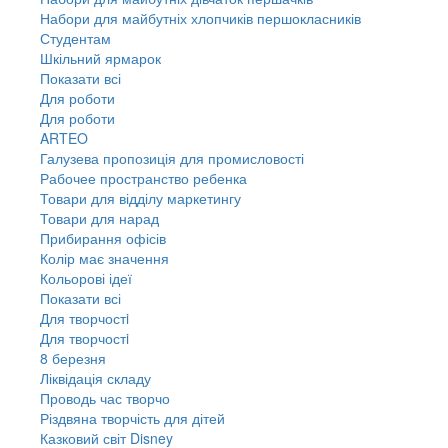
Набори для майбутніх хлопчиків першокласників
Студентам
Шкільний ярмарок
Показати всі
Для роботи
Для роботи
ARTEO
Галузева пропозиція для промисловості
Рабочее пространство ребенка
Товари для відділу маркетингу
Товари для нарад
Прибирання офісів
Колір має значення
Кольорові ідеї
Показати всі
Для творчостi
Для творчостi
8 березня
Ліквідація складу
Проводь час творчо
Різдвяна творчість для дітей
Казковий світ Disney