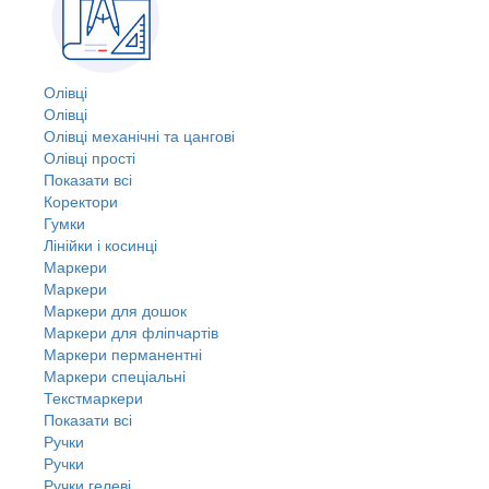
Олівці
Олівці
Олівці механічні та цангові
Олівці прості
Показати всі
Коректори
Гумки
Лінійки і косинці
Маркери
Маркери
Маркери для дошок
Маркери для фліпчартів
Маркери перманентні
Маркери спеціальні
Текстмаркери
Показати всі
Ручки
Ручки
Ручки гелеві