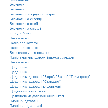
Блокноти
Блокноти
Блокноти в твердій палітурці
Блокноти на склейці
Блокноти на скобі
Блокноти на спіралі
Коледж-блоки
Показати всі
Папір для нотаток
Папір для нотаток
Блок паперу для нотаток
Папір з липким шаром, індекси-закладки
Показати всі
Щоденники
Щоденники
Щоденники датовані "Бюро", "Бізнес","Тайм-центр"
Щоденники датовані "Стандарт"
Щоденники датовані кишенькові
Щоденники недатовані
Щотижневики датовані кишенькові
Планінги датовані
Планінги недатовані