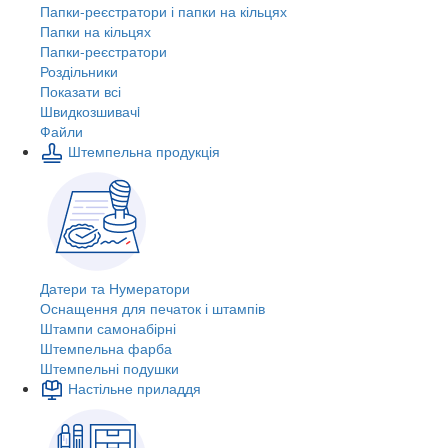
Папки-реєстратори і папки на кільцях
Папки на кільцях
Папки-реєстратори
Роздільники
Показати всі
Швидкозшивачi
Файли
Штемпельна продукція
Датери та Нумератори
Оснащення для печаток і штампів
Штампи самонабірні
Штемпельна фарба
Штемпельні подушки
Настільне приладдя