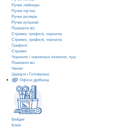
Ручки лайнери
Ручки пір'яні
Ручки ролери
Ручки кулькові
Показати всі
Стрижні, грифелі, чорнила
Стрижні, грифелі, чорнила
Грифелі
Стрижні
Чорнило і чорнильні патрони, туш
Показати всі
Чинки
Циркулі і Готовальні
Офісні дрібниці
Бейджі
Клей