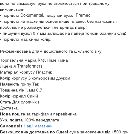
вона не висковзує, рука не втомлюється при тривалому
використанні;
• чорнило Dokumental, пишучий вузол Premec;
• чорнило на масляній основі пише плавно, без натискань і
пробілів, не розмазується і не дряпає папір;
• пишучий вузол 0,7 мм залишає на папері тонкий охайний слід;
• чорнило має синій колір.
Рекомендована дітям дошкільного та шкільного віку.
Торгівельна марка
Kite, Німеччина
Ліцензія
Transformers
Матеріал корпусу
Пластик
Колір корпусу
З кольоровим друком
Наявність грипу
Так
Товщина лінії, мм
0,7
Колір чорнил
Синій
Стать
Для хлопчиків
Доставка
Нова пошта
за тарифами перевізника
Укр. пошта
100% передплата
Самовивіз
Наші магазини
Безкоштовна доставка по Одесі
сума замовлення від 1500 грн