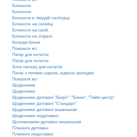
Блокноти
Блокноти
Блокноти в твердій палітурці
Блокноти на склейці
Блокноти на скобі
Блокноти на спіралі
Коледж-блоки
Показати всі
Папір для нотаток
Папір для нотаток
Блок паперу для нотаток
Папір з липким шаром, індекси-закладки
Показати всі
Щоденники
Щоденники
Щоденники датовані "Бюро", "Бізнес","Тайм-центр"
Щоденники датовані "Стандарт"
Щоденники датовані кишенькові
Щоденники недатовані
Щотижневики датовані кишенькові
Планінги датовані
Планінги недатовані