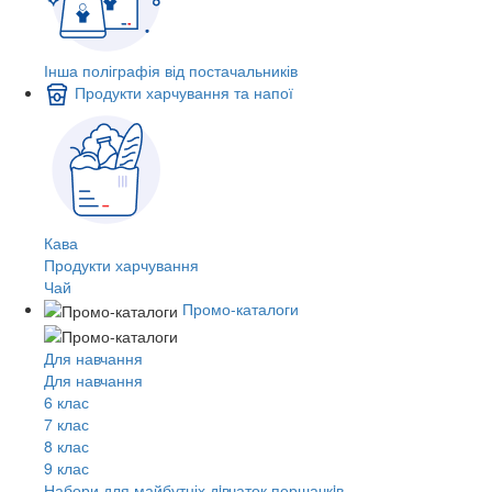
Інша поліграфія від постачальників
Продукти харчування та напої
Кава
Продукти харчування
Чай
Промо-каталоги
Для навчання
Для навчання
6 клас
7 клас
8 клас
9 клас
Набори для майбутніх дiвчаток першачкiв