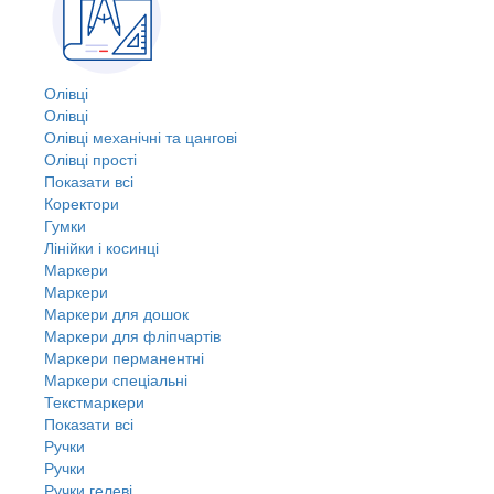
Олівці
Олівці
Олівці механічні та цангові
Олівці прості
Показати всі
Коректори
Гумки
Лінійки і косинці
Маркери
Маркери
Маркери для дошок
Маркери для фліпчартів
Маркери перманентні
Маркери спеціальні
Текстмаркери
Показати всі
Ручки
Ручки
Ручки гелеві