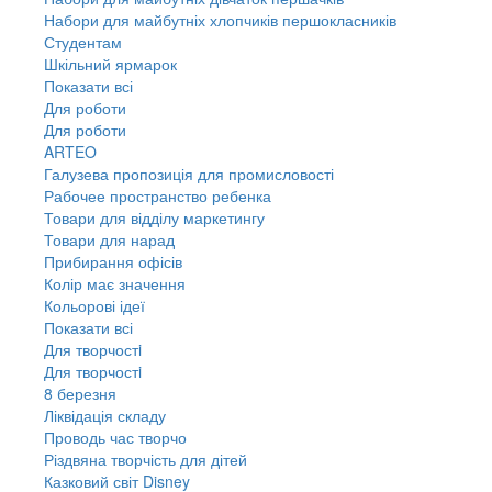
Набори для майбутніх хлопчиків першокласників
Студентам
Шкільний ярмарок
Показати всі
Для роботи
Для роботи
ARTEO
Галузева пропозиція для промисловості
Рабочее пространство ребенка
Товари для відділу маркетингу
Товари для нарад
Прибирання офісів
Колір має значення
Кольорові ідеї
Показати всі
Для творчостi
Для творчостi
8 березня
Ліквідація складу
Проводь час творчо
Різдвяна творчість для дітей
Казковий світ Disney