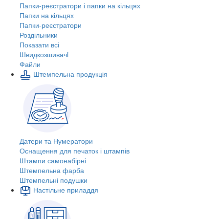
Папки-реєстратори і папки на кільцях
Папки на кільцях
Папки-реєстратори
Роздільники
Показати всі
Швидкозшивачi
Файли
Штемпельна продукція
Датери та Нумератори
Оснащення для печаток і штампів
Штампи самонабірні
Штемпельна фарба
Штемпельні подушки
Настільне приладдя