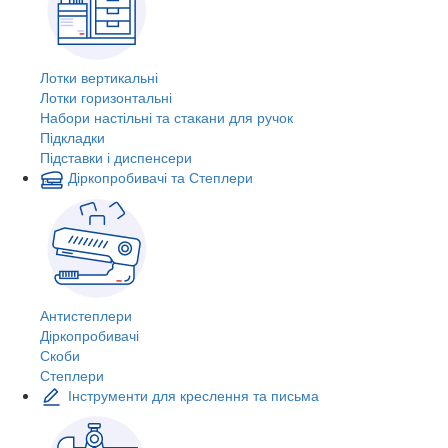
Лотки вертикальні
Лотки горизонтальні
Набори настільні та стакани для ручок
Підкладки
Підставки і диспенсери
Діркопробивачі та Степлери
Антистеплери
Діркопробивачі
Скоби
Степлери
Інструменти для креслення та письма