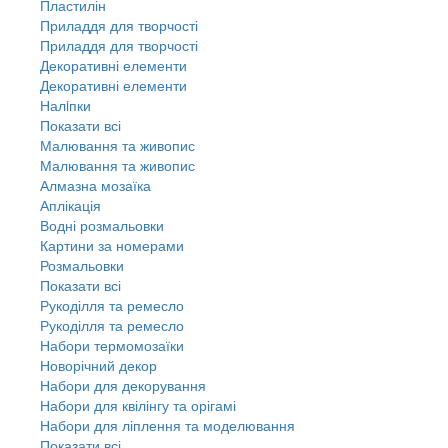
Пластилін
Приладдя для творчості
Приладдя для творчості
Декоративні елементи
Декоративні елементи
Налiпки
Показати всі
Малювання та живопис
Малювання та живопис
Алмазна мозаїка
Аплікація
Водні розмальовки
Картини за номерами
Розмальовки
Показати всі
Рукоділля та ремесло
Рукоділля та ремесло
Набори термомозаїки
Новорічний декор
Набори для декорування
Набори для квілінгу та орігамі
Набори для ліплення та моделювання
Показати всі