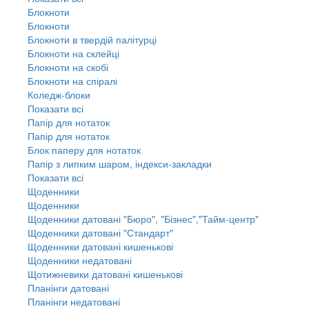
Блокноти
Блокноти
Блокноти в твердій палітурці
Блокноти на склейці
Блокноти на скобі
Блокноти на спіралі
Коледж-блоки
Показати всі
Папір для нотаток
Папір для нотаток
Блок паперу для нотаток
Папір з липким шаром, індекси-закладки
Показати всі
Щоденники
Щоденники
Щоденники датовані "Бюро", "Бізнес","Тайм-центр"
Щоденники датовані "Стандарт"
Щоденники датовані кишенькові
Щоденники недатовані
Щотижневики датовані кишенькові
Планінги датовані
Планінги недатовані