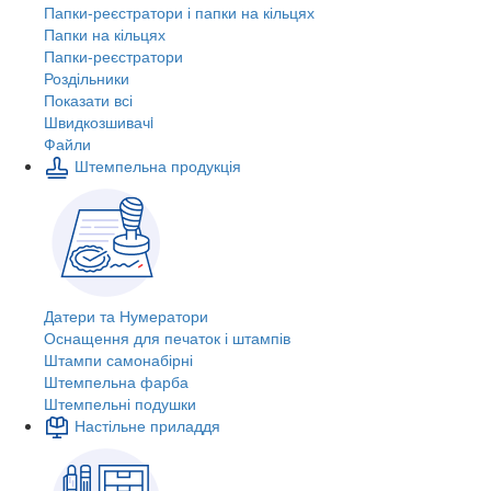
Папки-реєстратори і папки на кільцях
Папки на кільцях
Папки-реєстратори
Роздільники
Показати всі
Швидкозшивачi
Файли
Штемпельна продукція
Датери та Нумератори
Оснащення для печаток і штампів
Штампи самонабірні
Штемпельна фарба
Штемпельні подушки
Настільне приладдя