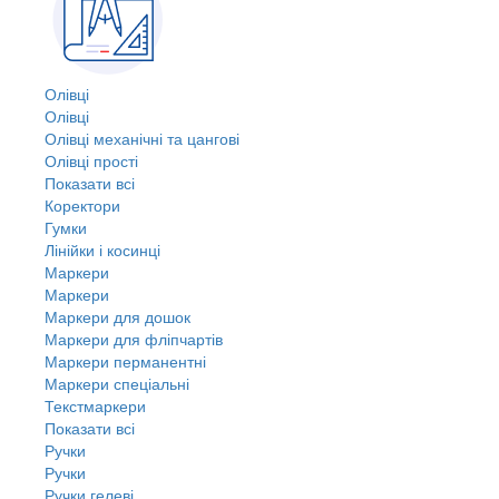
Олівці
Олівці
Олівці механічні та цангові
Олівці прості
Показати всі
Коректори
Гумки
Лінійки і косинці
Маркери
Маркери
Маркери для дошок
Маркери для фліпчартів
Маркери перманентні
Маркери спеціальні
Текстмаркери
Показати всі
Ручки
Ручки
Ручки гелеві