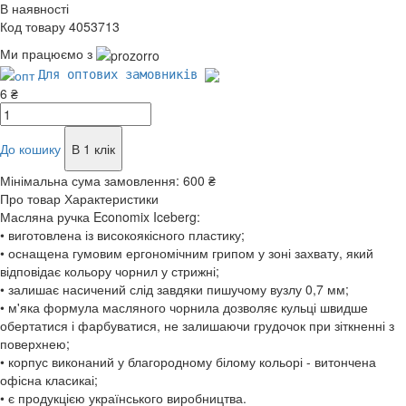
В наявності
Код товару 4053713
Ми працюємо з
Для оптових замовників
6 ₴
До кошику
В 1 клік
Мінімальна сума замовлення:
600 ₴
Про товар
Характеристики
Масляна ручка Economix Iceberg:
• виготовлена із високоякісного пластику;
• оснащена гумовим ергономічним грипом у зоні захвату, який
відповідає кольору чорнил у стрижні;
• залишає насичений слід завдяки пишучому вузлу 0,7 мм;
• м'яка формула масляного чорнила дозволяє кульці швидше
обертатися і фарбуватися, не залишаючи грудочок при зіткненні з
поверхнею;
• корпус виконаний у благородному білому кольорі - витончена
офісна класикаі;
• є продукцією українського виробництва.