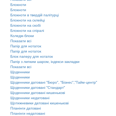
Блокноти
Блокноти
Блокноти в твердій палітурці
Блокноти на склейці
Блокноти на скобі
Блокноти на спіралі
Коледж-блоки
Показати всі
Папір для нотаток
Папір для нотаток
Блок паперу для нотаток
Папір з липким шаром, індекси-закладки
Показати всі
Щоденники
Щоденники
Щоденники датовані "Бюро", "Бізнес","Тайм-центр"
Щоденники датовані "Стандарт"
Щоденники датовані кишенькові
Щоденники недатовані
Щотижневики датовані кишенькові
Планінги датовані
Планінги недатовані