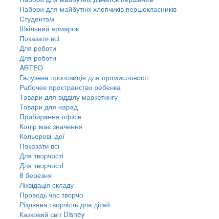
Набори для майбутніх хлопчиків першокласників
Студентам
Шкільний ярмарок
Показати всі
Для роботи
Для роботи
ARTEO
Галузева пропозиція для промисловості
Рабочее пространство ребенка
Товари для відділу маркетингу
Товари для нарад
Прибирання офісів
Колір має значення
Кольорові ідеї
Показати всі
Для творчостi
Для творчостi
8 березня
Ліквідація складу
Проводь час творчо
Різдвяна творчість для дітей
Казковий світ Disney