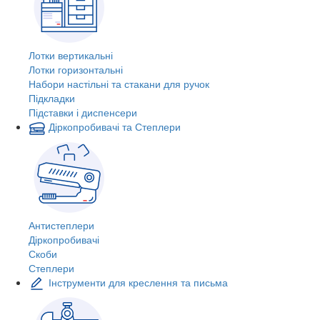
Лотки вертикальні
Лотки горизонтальні
Набори настільні та стакани для ручок
Підкладки
Підставки і диспенсери
Діркопробивачі та Степлери
Антистеплери
Діркопробивачі
Скоби
Степлери
Інструменти для креслення та письма