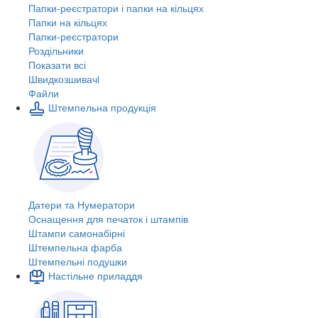
Папки-реєстратори і папки на кільцях
Папки на кільцях
Папки-реєстратори
Роздільники
Показати всі
Швидкозшивачi
Файли
Штемпельна продукція
Датери та Нумератори
Оснащення для печаток і штампів
Штампи самонабірні
Штемпельна фарба
Штемпельні подушки
Настільне приладдя