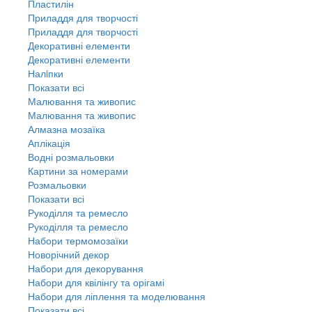
Пластилін
Приладдя для творчості
Приладдя для творчості
Декоративні елементи
Декоративні елементи
Налiпки
Показати всі
Малювання та живопис
Малювання та живопис
Алмазна мозаїка
Аплікація
Водні розмальовки
Картини за номерами
Розмальовки
Показати всі
Рукоділля та ремесло
Рукоділля та ремесло
Набори термомозаїки
Новорічний декор
Набори для декорування
Набори для квілінгу та орігамі
Набори для ліплення та моделювання
Показати всі