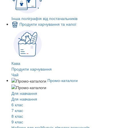
Інша поліграфія від постачальників
Продукти харчування та напої
Кава
Продукти харчування
Чай
Промо-каталоги
Для навчання
Для навчання
6 клас
7 клас
8 клас
9 клас
Набори для майбутніх дiвчаток першачкiв