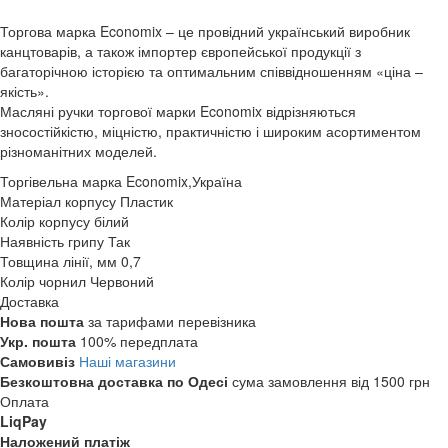
Торгова марка Economix – це провідний український виробник
канцтоварів, а також імпортер європейської продукції з
багаторічною історією та оптимальним співвідношенням «ціна –
якість».
Масляні ручки торгової марки Economix відрізняються
зносостійкістю, міцністю, практичністю і широким асортиментом
різноманітних моделей.
Торгівельна марка
Economix,Україна
Матеріал корпусу
Пластик
Колір корпусу
білий
Наявність грипу
Так
Товщина лінії, мм
0,7
Колір чорнил
Червоний
Доставка
Нова пошта
за тарифами перевізника
Укр. пошта
100% передплата
Самовивіз
Наші магазини
Безкоштовна доставка по Одесі
сума замовлення від 1500 грн
Оплата
LiqPay
Наложений платіж