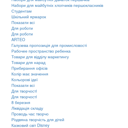
Набори для майбутніх хлопчиків першокласників
Студентам
Шкільний ярмарок
Показати всі
Для роботи
Для роботи
ARTEO
Галузева пропозиція для промисловості
Рабочее пространство ребенка
Товари для відділу маркетингу
Товари для нарад
Прибирання офісів
Колір має значення
Кольорові ідеї
Показати всі
Для творчостi
Для творчостi
8 березня
Ліквідація складу
Проводь час творчо
Різдвяна творчість для дітей
Казковий світ Disney