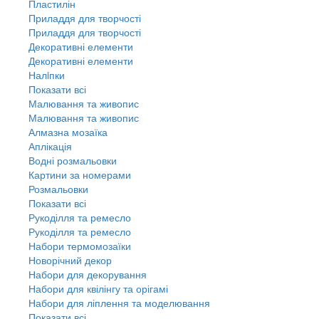
Пластилін
Приладдя для творчості
Приладдя для творчості
Декоративні елементи
Декоративні елементи
Налiпки
Показати всі
Малювання та живопис
Малювання та живопис
Алмазна мозаїка
Аплікація
Водні розмальовки
Картини за номерами
Розмальовки
Показати всі
Рукоділля та ремесло
Рукоділля та ремесло
Набори термомозаїки
Новорічний декор
Набори для декорування
Набори для квілінгу та орігамі
Набори для ліплення та моделювання
Показати всі