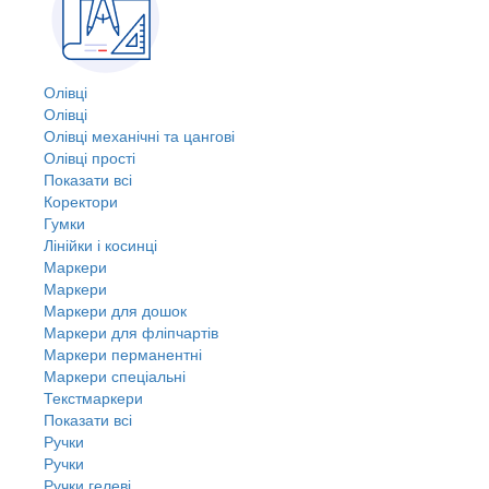
Олівці
Олівці
Олівці механічні та цангові
Олівці прості
Показати всі
Коректори
Гумки
Лінійки і косинці
Маркери
Маркери
Маркери для дошок
Маркери для фліпчартів
Маркери перманентні
Маркери спеціальні
Текстмаркери
Показати всі
Ручки
Ручки
Ручки гелеві