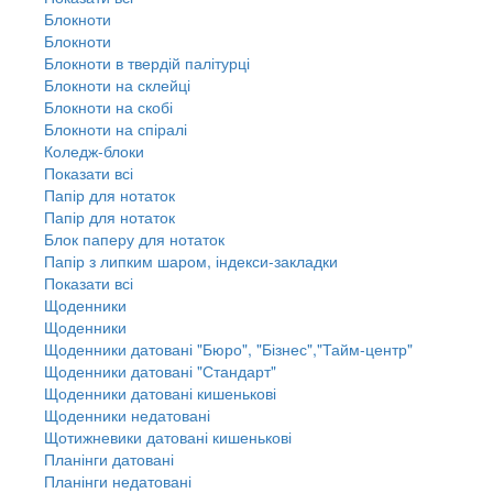
Блокноти
Блокноти
Блокноти в твердій палітурці
Блокноти на склейці
Блокноти на скобі
Блокноти на спіралі
Коледж-блоки
Показати всі
Папір для нотаток
Папір для нотаток
Блок паперу для нотаток
Папір з липким шаром, індекси-закладки
Показати всі
Щоденники
Щоденники
Щоденники датовані "Бюро", "Бізнес","Тайм-центр"
Щоденники датовані "Стандарт"
Щоденники датовані кишенькові
Щоденники недатовані
Щотижневики датовані кишенькові
Планінги датовані
Планінги недатовані