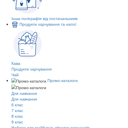
Інша поліграфія від постачальників
Продукти харчування та напої
Кава
Продукти харчування
Чай
Промо-каталоги
Для навчання
Для навчання
6 клас
7 клас
8 клас
9 клас
Набори для майбутніх дiвчаток першачкiв