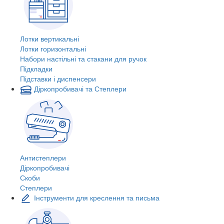
Лотки вертикальні
Лотки горизонтальні
Набори настільні та стакани для ручок
Підкладки
Підставки і диспенсери
Діркопробивачі та Степлери
Антистеплери
Діркопробивачі
Скоби
Степлери
Інструменти для креслення та письма