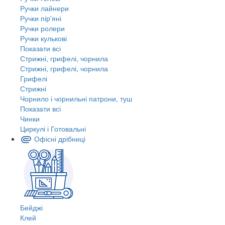
Ручки лайнери
Ручки пір'яні
Ручки ролери
Ручки кулькові
Показати всі
Стрижні, грифелі, чорнила
Стрижні, грифелі, чорнила
Грифелі
Стрижні
Чорнило і чорнильні патрони, туш
Показати всі
Чинки
Циркулі і Готовальні
Офісні дрібниці
Бейджі
Клей