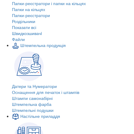
Папки-реєстратори і папки на кільцях
Папки на кільцях
Папки-реєстратори
Роздільники
Показати всі
Швидкозшивачi
Файли
Штемпельна продукція
Датери та Нумератори
Оснащення для печаток і штампів
Штампи самонабірні
Штемпельна фарба
Штемпельні подушки
Настільне приладдя