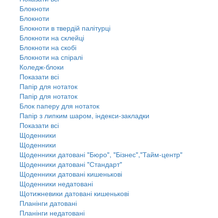
Блокноти
Блокноти
Блокноти в твердій палітурці
Блокноти на склейці
Блокноти на скобі
Блокноти на спіралі
Коледж-блоки
Показати всі
Папір для нотаток
Папір для нотаток
Блок паперу для нотаток
Папір з липким шаром, індекси-закладки
Показати всі
Щоденники
Щоденники
Щоденники датовані "Бюро", "Бізнес","Тайм-центр"
Щоденники датовані "Стандарт"
Щоденники датовані кишенькові
Щоденники недатовані
Щотижневики датовані кишенькові
Планінги датовані
Планінги недатовані