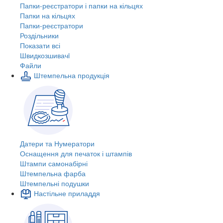
Папки-реєстратори і папки на кільцях
Папки на кільцях
Папки-реєстратори
Роздільники
Показати всі
Швидкозшивачi
Файли
Штемпельна продукція
Датери та Нумератори
Оснащення для печаток і штампів
Штампи самонабірні
Штемпельна фарба
Штемпельні подушки
Настільне приладдя