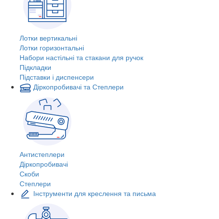
Лотки вертикальні
Лотки горизонтальні
Набори настільні та стакани для ручок
Підкладки
Підставки і диспенсери
Діркопробивачі та Степлери
Антистеплери
Діркопробивачі
Скоби
Степлери
Інструменти для креслення та письма