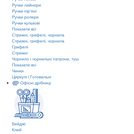
Ручки лайнери
Ручки пір'яні
Ручки ролери
Ручки кулькові
Показати всі
Стрижні, грифелі, чорнила
Стрижні, грифелі, чорнила
Грифелі
Стрижні
Чорнило і чорнильні патрони, туш
Показати всі
Чинки
Циркулі і Готовальні
Офісні дрібниці
Бейджі
Клей