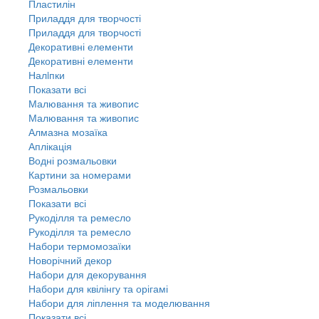
Пластилін
Приладдя для творчості
Приладдя для творчості
Декоративні елементи
Декоративні елементи
Налiпки
Показати всі
Малювання та живопис
Малювання та живопис
Алмазна мозаїка
Аплікація
Водні розмальовки
Картини за номерами
Розмальовки
Показати всі
Рукоділля та ремесло
Рукоділля та ремесло
Набори термомозаїки
Новорічний декор
Набори для декорування
Набори для квілінгу та орігамі
Набори для ліплення та моделювання
Показати всі