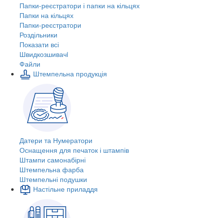
Папки-реєстратори і папки на кільцях
Папки на кільцях
Папки-реєстратори
Роздільники
Показати всі
Швидкозшивачi
Файли
Штемпельна продукція
Датери та Нумератори
Оснащення для печаток і штампів
Штампи самонабірні
Штемпельна фарба
Штемпельні подушки
Настільне приладдя