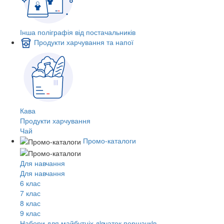
Інша поліграфія від постачальників
Продукти харчування та напої
Кава
Продукти харчування
Чай
Промо-каталоги
Для навчання
Для навчання
6 клас
7 клас
8 клас
9 клас
Набори для майбутніх дiвчаток першачкiв