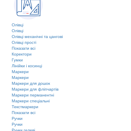
Олівці
Олівці
Олівці механічні та цангові
Олівці прості
Показати всі
Коректори
Гумки
Лінійки і косинці
Маркери
Маркери
Маркери для дошок
Маркери для фліпчартів
Маркери перманентні
Маркери спеціальні
Текстмаркери
Показати всі
Ручки
Ручки
Ручки гелеві