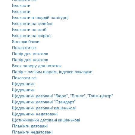
Блокноти
Блокноти
Блокноти в твердій палітурці
Блокноти на склейці
Блокноти на скобі
Блокноти на спіралі
Коледж-блоки
Показати всі
Папір для нотаток
Папір для нотаток
Блок паперу для нотаток
Папір з липким шаром, індекси-закладки
Показати всі
Щоденники
Щоденники
Щоденники датовані "Бюро", "Бізнес","Тайм-центр"
Щоденники датовані "Стандарт"
Щоденники датовані кишенькові
Щоденники недатовані
Щотижневики датовані кишенькові
Планінги датовані
Планінги недатовані