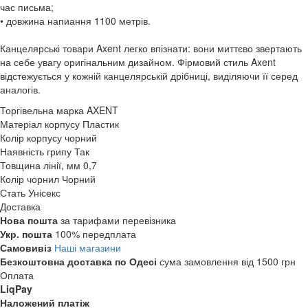
час письма;
• довжина напиання 1100 метрів.
Канцелярські товари Axent легко впізнати: вони миттєво звертають
на себе увагу оригінальним дизайном. Фірмовий стиль Axent
відстежується у кожній канцелярській дрібниці, виділяючи її серед
аналогів.
Торгівельна марка
AXENT
Матеріал корпусу
Пластик
Колір корпусу
чорний
Наявність грипу
Так
Товщина лінії, мм
0,7
Колір чорнил
Чорний
Стать
Унісекс
Доставка
Нова пошта
за тарифами перевізника
Укр. пошта
100% передплата
Самовивіз
Наші магазини
Безкоштовна доставка по Одесі
сума замовлення від 1500 грн
Оплата
LiqPay
Наложений платіж