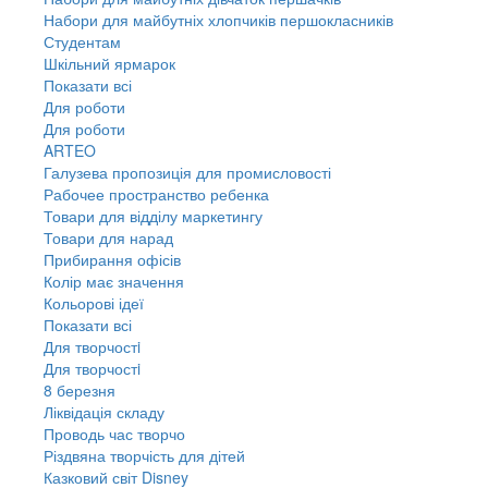
Набори для майбутніх хлопчиків першокласників
Студентам
Шкільний ярмарок
Показати всі
Для роботи
Для роботи
ARTEO
Галузева пропозиція для промисловості
Рабочее пространство ребенка
Товари для відділу маркетингу
Товари для нарад
Прибирання офісів
Колір має значення
Кольорові ідеї
Показати всі
Для творчостi
Для творчостi
8 березня
Ліквідація складу
Проводь час творчо
Різдвяна творчість для дітей
Казковий світ Disney