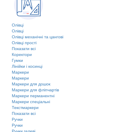
Олівці
Олівці
Олівці механічні та цангові
Олівці прості
Показати всі
Коректори
Гумки
Лінійки і косинці
Маркери
Маркери
Маркери для дошок
Маркери для фліпчартів
Маркери перманентні
Маркери спеціальні
Текстмаркери
Показати всі
Ручки
Ручки
Ручки гелеві