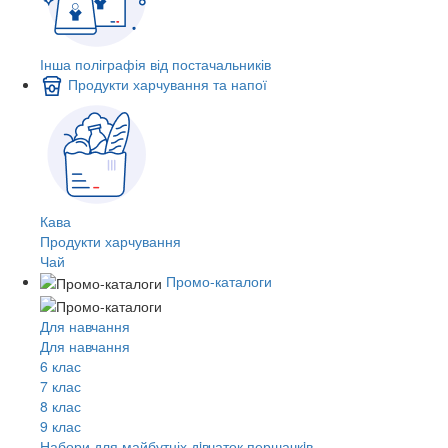
Інша поліграфія від постачальників
Продукти харчування та напої
Кава
Продукти харчування
Чай
Промо-каталоги
Для навчання
Для навчання
6 клас
7 клас
8 клас
9 клас
Набори для майбутніх дiвчаток першачкiв