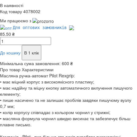
В наявності
Код товару 4078002
Ми працюємо з
Для оптових замовників
85.50 ₴
До кошику
В 1 клік
Мінімальна сума замовлення:
600 ₴
Про товар
Характеристики
Масляна ручка-автомат Pilot Rexgrip:
• має міцний корпус з високоякісного пластику;
• має надійну та міцну кнопку автоматичного вилучення пишучого
елементу;
• пише насичено та не залишає пробілів завдяки пишучому вузлу
0,7 мм;
• колір корпусу співпадає з кольором чорнил у стрижні;
• масляна формула чорнил швидко висихає та забезпечує більш
плавне письмо.
Компанія «Pilot» вже більше ста років виробляє високоякісні