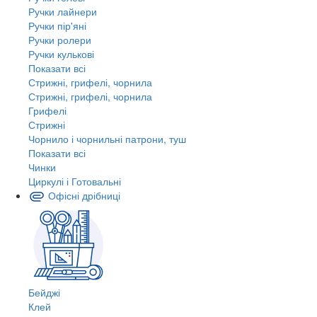
Ручки лайнери
Ручки пір'яні
Ручки ролери
Ручки кулькові
Показати всі
Стрижні, грифелі, чорнила
Стрижні, грифелі, чорнила
Грифелі
Стрижні
Чорнило і чорнильні патрони, туш
Показати всі
Чинки
Циркулі і Готовальні
Офісні дрібниці
Бейджі
Клей