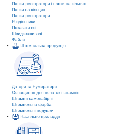
Папки-реєстратори і папки на кільцях
Папки на кільцях
Папки-реєстратори
Роздільники
Показати всі
Швидкозшивачi
Файли
Штемпельна продукція
Датери та Нумератори
Оснащення для печаток і штампів
Штампи самонабірні
Штемпельна фарба
Штемпельні подушки
Настільне приладдя