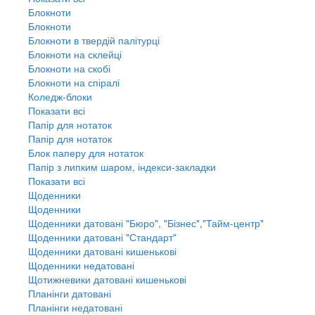
Блокноти
Блокноти
Блокноти в твердій палітурці
Блокноти на склейці
Блокноти на скобі
Блокноти на спіралі
Коледж-блоки
Показати всі
Папір для нотаток
Папір для нотаток
Блок паперу для нотаток
Папір з липким шаром, індекси-закладки
Показати всі
Щоденники
Щоденники
Щоденники датовані "Бюро", "Бізнес","Тайм-центр"
Щоденники датовані "Стандарт"
Щоденники датовані кишенькові
Щоденники недатовані
Щотижневики датовані кишенькові
Планінги датовані
Планінги недатовані