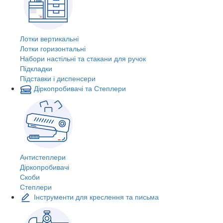
Лотки вертикальні
Лотки горизонтальні
Набори настільні та стакани для ручок
Підкладки
Підставки і диспенсери
Діркопробивачі та Степлери
Антистеплери
Діркопробивачі
Скоби
Степлери
Інструменти для креслення та письма