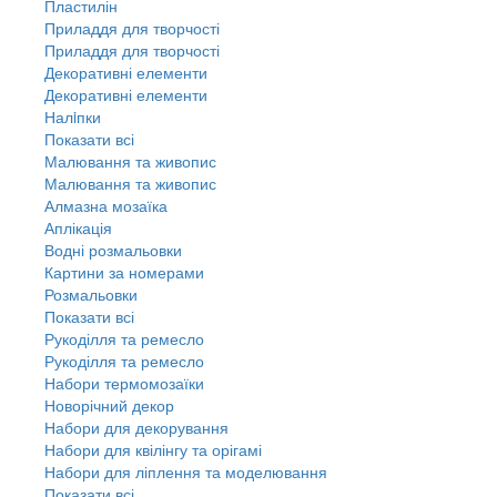
Пластилін
Приладдя для творчості
Приладдя для творчості
Декоративні елементи
Декоративні елементи
Налiпки
Показати всі
Малювання та живопис
Малювання та живопис
Алмазна мозаїка
Аплікація
Водні розмальовки
Картини за номерами
Розмальовки
Показати всі
Рукоділля та ремесло
Рукоділля та ремесло
Набори термомозаїки
Новорічний декор
Набори для декорування
Набори для квілінгу та орігамі
Набори для ліплення та моделювання
Показати всі