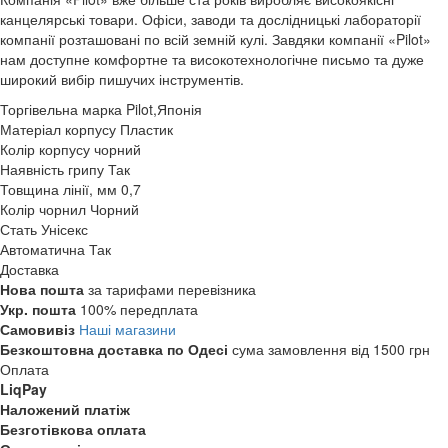
канцелярські товари. Офіси, заводи та дослідницькі лабораторії
компанії розташовані по всій земній кулі. Завдяки компанії «Pilot»
нам доступне комфортне та високотехнологічне письмо та дуже
широкий вибір пишучих інструментів.
Торгівельна марка
Pilot,Японія
Матеріал корпусу
Пластик
Колір корпусу
чорний
Наявність грипу
Так
Товщина лінії, мм
0,7
Колір чорнил
Чорний
Стать
Унісекс
Автоматична
Так
Доставка
Нова пошта
за тарифами перевізника
Укр. пошта
100% передплата
Самовивіз
Наші магазини
Безкоштовна доставка по Одесі
сума замовлення від 1500 грн
Оплата
LiqPay
Наложений платіж
Безготівкова оплата