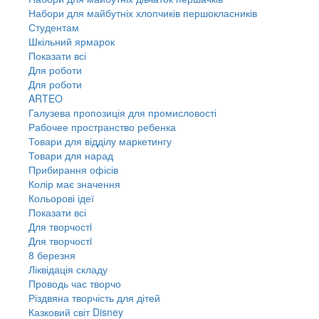
Набори для майбутніх хлопчиків першокласників
Студентам
Шкільний ярмарок
Показати всі
Для роботи
Для роботи
ARTEO
Галузева пропозиція для промисловості
Рабочее пространство ребенка
Товари для відділу маркетингу
Товари для нарад
Прибирання офісів
Колір має значення
Кольорові ідеї
Показати всі
Для творчостi
Для творчостi
8 березня
Ліквідація складу
Проводь час творчо
Різдвяна творчість для дітей
Казковий світ Disney