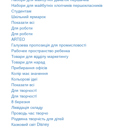
Набори для майбутніх хлопчиків першокласників
Студентам
Шкільний ярмарок
Показати всі
Для роботи
Для роботи
ARTEO
Галузева пропозиція для промисловості
Рабочее пространство ребенка
Товари для відділу маркетингу
Товари для нарад
Прибирання офісів
Колір має значення
Кольорові ідеї
Показати всі
Для творчостi
Для творчостi
8 березня
Ліквідація складу
Проводь час творчо
Різдвяна творчість для дітей
Казковий світ Disney