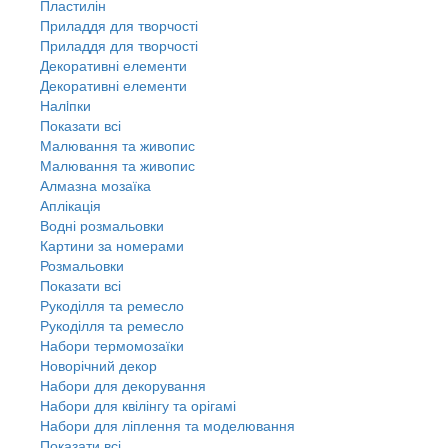
Пластилін
Приладдя для творчості
Приладдя для творчості
Декоративні елементи
Декоративні елементи
Налiпки
Показати всі
Малювання та живопис
Малювання та живопис
Алмазна мозаїка
Аплікація
Водні розмальовки
Картини за номерами
Розмальовки
Показати всі
Рукоділля та ремесло
Рукоділля та ремесло
Набори термомозаїки
Новорічний декор
Набори для декорування
Набори для квілінгу та орігамі
Набори для ліплення та моделювання
Показати всі