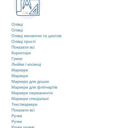
Олівці
Олівці
Олівці механічні та цангові
Олівці прості
Показати всі
Коректори
Гумки
Лінійки і косинці
Маркери
Маркери
Маркери для дошок
Маркери для фліпчартів
Маркери перманентні
Маркери спеціальні
Текстмаркери
Показати всі
Ручки
Ручки
Ручки гелеві