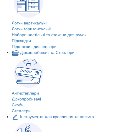
Лотки вертикальні
Лотки горизонтальні
Набори настільні та стакани для ручок
Підкладки
Підставки і диспенсери
Діркопробивачі та Степлери
Антистеплери
Діркопробивачі
Скоби
Степлери
Інструменти для креслення та письма