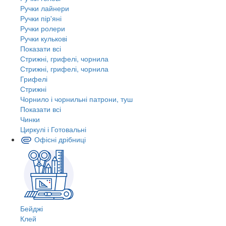
Ручки лайнери
Ручки пір'яні
Ручки ролери
Ручки кулькові
Показати всі
Стрижні, грифелі, чорнила
Стрижні, грифелі, чорнила
Грифелі
Стрижні
Чорнило і чорнильні патрони, туш
Показати всі
Чинки
Циркулі і Готовальні
Офісні дрібниці
Бейджі
Клей