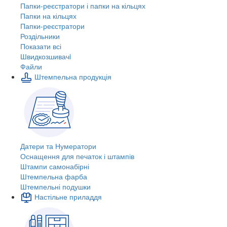
Папки-реєстратори і папки на кільцях
Папки на кільцях
Папки-реєстратори
Роздільники
Показати всі
Швидкозшивачi
Файли
Штемпельна продукція
Датери та Нумератори
Оснащення для печаток і штампів
Штампи самонабірні
Штемпельна фарба
Штемпельні подушки
Настільне приладдя