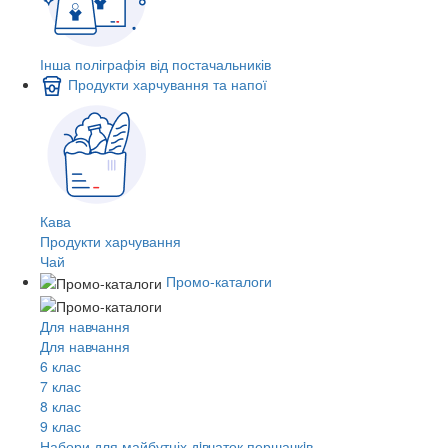
Інша поліграфія від постачальників
Продукти харчування та напої
Кава
Продукти харчування
Чай
Промо-каталоги
Для навчання
Для навчання
6 клас
7 клас
8 клас
9 клас
Набори для майбутніх дiвчаток першачкiв