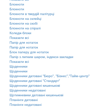
Блокноти
Блокноти
Блокноти в твердій палітурці
Блокноти на склейці
Блокноти на скобі
Блокноти на спіралі
Коледж-блоки
Показати всі
Папір для нотаток
Папір для нотаток
Блок паперу для нотаток
Папір з липким шаром, індекси-закладки
Показати всі
Щоденники
Щоденники
Щоденники датовані "Бюро", "Бізнес","Тайм-центр"
Щоденники датовані "Стандарт"
Щоденники датовані кишенькові
Щоденники недатовані
Щотижневики датовані кишенькові
Планінги датовані
Планінги недатовані