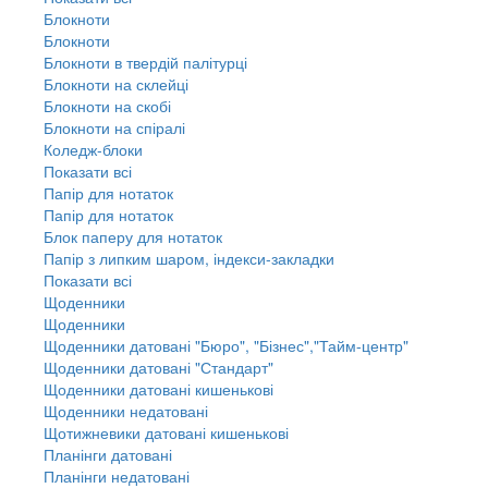
Блокноти
Блокноти
Блокноти в твердій палітурці
Блокноти на склейці
Блокноти на скобі
Блокноти на спіралі
Коледж-блоки
Показати всі
Папір для нотаток
Папір для нотаток
Блок паперу для нотаток
Папір з липким шаром, індекси-закладки
Показати всі
Щоденники
Щоденники
Щоденники датовані "Бюро", "Бізнес","Тайм-центр"
Щоденники датовані "Стандарт"
Щоденники датовані кишенькові
Щоденники недатовані
Щотижневики датовані кишенькові
Планінги датовані
Планінги недатовані