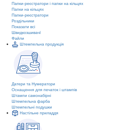
Папки-реєстратори і папки на кільцях
Папки на кільцях
Папки-реєстратори
Роздільники
Показати всі
Швидкозшивачi
Файли
Штемпельна продукція
Датери та Нумератори
Оснащення для печаток і штампів
Штампи самонабірні
Штемпельна фарба
Штемпельні подушки
Настільне приладдя