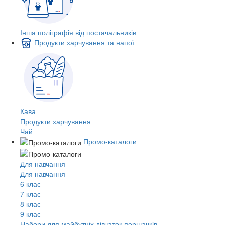
Інша поліграфія від постачальників
Продукти харчування та напої
Кава
Продукти харчування
Чай
Промо-каталоги
Для навчання
Для навчання
6 клас
7 клас
8 клас
9 клас
Набори для майбутніх дiвчаток першачкiв