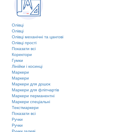
Олівці
Олівці
Олівці механічні та цангові
Олівці прості
Показати всі
Коректори
Гумки
Лінійки і косинці
Маркери
Маркери
Маркери для дошок
Маркери для фліпчартів
Маркери перманентні
Маркери спеціальні
Текстмаркери
Показати всі
Ручки
Ручки
Ручки гелеві