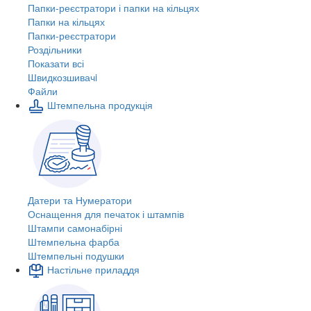
Папки-реєстратори і папки на кільцях
Папки на кільцях
Папки-реєстратори
Роздільники
Показати всі
Швидкозшивачi
Файли
Штемпельна продукція
Датери та Нумератори
Оснащення для печаток і штампів
Штампи самонабірні
Штемпельна фарба
Штемпельні подушки
Настільне приладдя