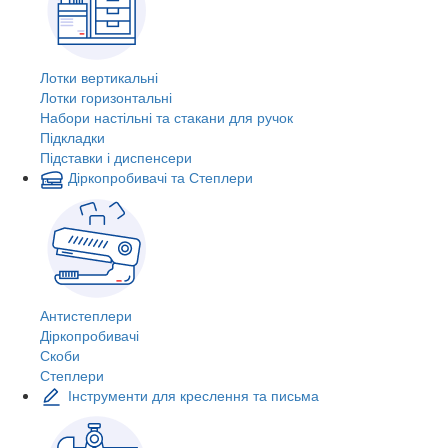
Лотки вертикальні
Лотки горизонтальні
Набори настільні та стакани для ручок
Підкладки
Підставки і диспенсери
Діркопробивачі та Степлери
Антистеплери
Діркопробивачі
Скоби
Степлери
Інструменти для креслення та письма