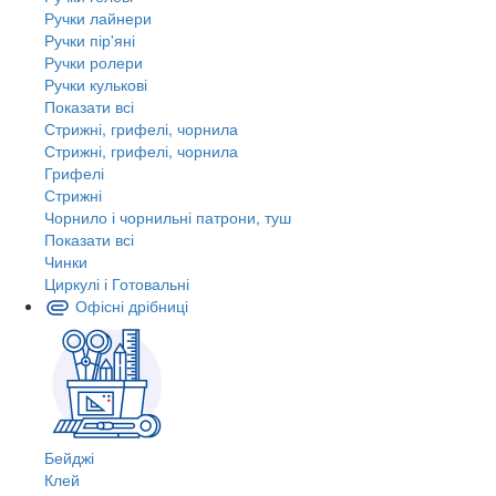
Ручки лайнери
Ручки пір'яні
Ручки ролери
Ручки кулькові
Показати всі
Стрижні, грифелі, чорнила
Стрижні, грифелі, чорнила
Грифелі
Стрижні
Чорнило і чорнильні патрони, туш
Показати всі
Чинки
Циркулі і Готовальні
Офісні дрібниці
Бейджі
Клей