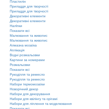
Пластилін
Приладдя для творчості
Приладдя для творчості
Декоративні елементи
Декоративні елементи
Налiпки
Показати всі
Малювання та живопис
Малювання та живопис
Алмазна мозаїка
Аплікація
Водні розмальовки
Картини за номерами
Розмальовки
Показати всі
Рукоділля та ремесло
Рукоділля та ремесло
Набори термомозаїки
Новорічний декор
Набори для декорування
Набори для квілінгу та орігамі
Набори для ліплення та моделювання
Показати всі