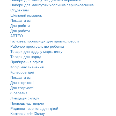
Набори для майбутніх хлопчиків першокласників
Студентам
Шкільний ярмарок
Показати всі
Для роботи
Для роботи
ARTEO
Галузева пропозиція для промисловості
Рабочее пространство ребенка
Товари для відділу маркетингу
Товари для нарад
Прибирання офісів
Колір має значення
Кольорові ідеї
Показати всі
Для творчостi
Для творчостi
8 березня
Ліквідація складу
Проводь час творчо
Різдвяна творчість для дітей
Казковий світ Disney