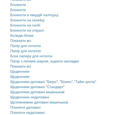
Блокноти
Блокноти
Блокноти в твердій палітурці
Блокноти на склейці
Блокноти на скобі
Блокноти на спіралі
Коледж-блоки
Показати всі
Папір для нотаток
Папір для нотаток
Блок паперу для нотаток
Папір з липким шаром, індекси-закладки
Показати всі
Щоденники
Щоденники
Щоденники датовані "Бюро", "Бізнес","Тайм-центр"
Щоденники датовані "Стандарт"
Щоденники датовані кишенькові
Щоденники недатовані
Щотижневики датовані кишенькові
Планінги датовані
Планінги недатовані