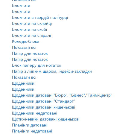
Блокноти
Блокноти
Блокноти в твердій палітурці
Блокноти на склейці
Блокноти на скобі
Блокноти на спіралі
Коледж-блоки
Показати всі
Папір для нотаток
Папір для нотаток
Блок паперу для нотаток
Папір з липким шаром, індекси-закладки
Показати всі
Щоденники
Щоденники
Щоденники датовані "Бюро", "Бізнес","Тайм-центр"
Щоденники датовані "Стандарт"
Щоденники датовані кишенькові
Щоденники недатовані
Щотижневики датовані кишенькові
Планінги датовані
Планінги недатовані