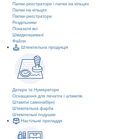
Папки-реєстратори і папки на кільцях
Папки на кільцях
Папки-реєстратори
Роздільники
Показати всі
Швидкозшивачi
Файли
Штемпельна продукція
Датери та Нумератори
Оснащення для печаток і штампів
Штампи самонабірні
Штемпельна фарба
Штемпельні подушки
Настільне приладдя