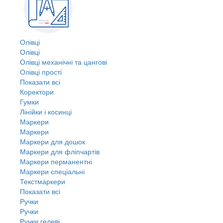
Олівці
Олівці
Олівці механічні та цангові
Олівці прості
Показати всі
Коректори
Гумки
Лінійки і косинці
Маркери
Маркери
Маркери для дошок
Маркери для фліпчартів
Маркери перманентні
Маркери спеціальні
Текстмаркери
Показати всі
Ручки
Ручки
Ручки гелеві