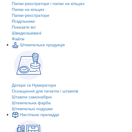
Папки-реєстратори і папки на кільцях
Папки на кільцях
Папки-реєстратори
Роздільники
Показати всі
Швидкозшивачi
Файли
Штемпельна продукція
Датери та Нумератори
Оснащення для печаток і штампів
Штампи самонабірні
Штемпельна фарба
Штемпельні подушки
Настільне приладдя