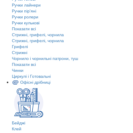
Ручки лайнери
Ручки пір'яні
Ручки ролери
Ручки кулькові
Показати всі
Стрижні, грифелі, чорнила
Стрижні, грифелі, чорнила
Грифелі
Стрижні
Чорнило і чорнильні патрони, туш
Показати всі
Чинки
Циркулі і Готовальні
Офісні дрібниці
Бейджі
Клей