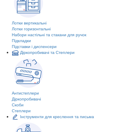
Лотки вертикальні
Лотки горизонтальні
Набори настільні та стакани для ручок
Підкладки
Підставки і диспенсери
Діркопробивачі та Степлери
Антистеплери
Діркопробивачі
Скоби
Степлери
Інструменти для креслення та письма