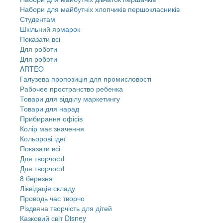
Набори для майбутніх хлопчиків першокласників
Студентам
Шкільний ярмарок
Показати всі
Для роботи
Для роботи
ARTEO
Галузева пропозиція для промисловості
Рабочее пространство ребенка
Товари для відділу маркетингу
Товари для нарад
Прибирання офісів
Колір має значення
Кольорові ідеї
Показати всі
Для творчостi
Для творчостi
8 березня
Ліквідація складу
Проводь час творчо
Різдвяна творчість для дітей
Казковий світ Disney