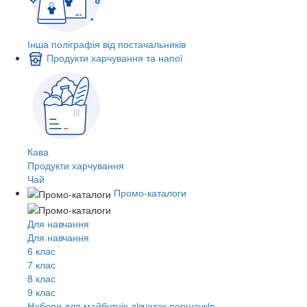
Інша поліграфія від постачальників
Продукти харчування та напої
Кава
Продукти харчування
Чай
Промо-каталоги
Для навчання
Для навчання
6 клас
7 клас
8 клас
9 клас
Набори для майбутніх дiвчаток першачкiв