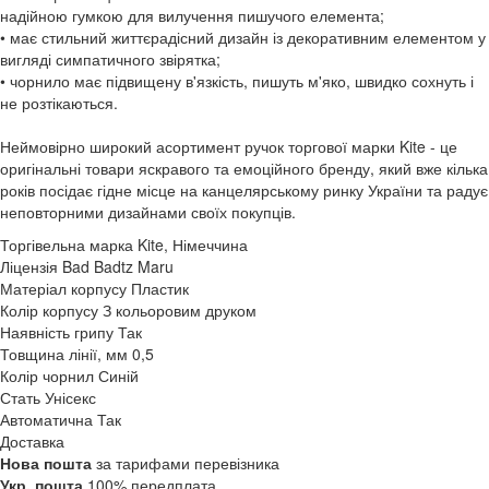
надійною гумкою для вилучення пишучого елемента;
• має стильний життєрадісний дизайн із декоративним елементом у
вигляді симпатичного звірятка;
• чорнило має підвищену в'язкість, пишуть м'яко, швидко сохнуть і
не розтікаються.
Неймовірно широкий асортимент ручок торгової марки Kite - це
оригінальні товари яскравого та емоційного бренду, який вже кілька
років посідає гідне місце на канцелярському ринку України та радує
неповторними дизайнами своїх покупців.
Торгівельна марка
Kite, Німеччина
Ліцензія
Bad Badtz Maru
Матеріал корпусу
Пластик
Колір корпусу
З кольоровим друком
Наявність грипу
Так
Товщина лінії, мм
0,5
Колір чорнил
Синій
Стать
Унісекс
Автоматична
Так
Доставка
Нова пошта
за тарифами перевізника
Укр. пошта
100% передплата