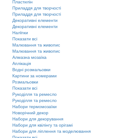
Пластилін
Приладдя для творчості
Приладдя для творчості
Декоративні елементи
Декоративні елементи
Налiпки
Показати всі
Малювання та живопис
Малювання та живопис
Алмазна мозаїка
Аплікація
Водні розмальовки
Картини за номерами
Розмальовки
Показати всі
Рукоділля та ремесло
Рукоділля та ремесло
Набори термомозаїки
Новорічний декор
Набори для декорування
Набори для квілінгу та орігамі
Набори для ліплення та моделювання
Показати всі