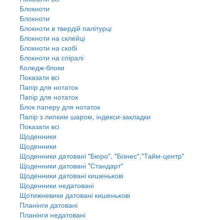
Блокноти
Блокноти
Блокноти в твердій палітурці
Блокноти на склейці
Блокноти на скобі
Блокноти на спіралі
Коледж-блоки
Показати всі
Папір для нотаток
Папір для нотаток
Блок паперу для нотаток
Папір з липким шаром, індекси-закладки
Показати всі
Щоденники
Щоденники
Щоденники датовані "Бюро", "Бізнес","Тайм-центр"
Щоденники датовані "Стандарт"
Щоденники датовані кишенькові
Щоденники недатовані
Щотижневики датовані кишенькові
Планінги датовані
Планінги недатовані