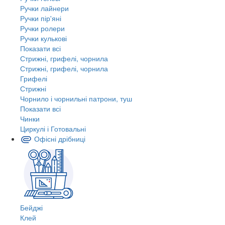
Ручки лайнери
Ручки пір'яні
Ручки ролери
Ручки кулькові
Показати всі
Стрижні, грифелі, чорнила
Стрижні, грифелі, чорнила
Грифелі
Стрижні
Чорнило і чорнильні патрони, туш
Показати всі
Чинки
Циркулі і Готовальні
Офісні дрібниці
Бейджі
Клей