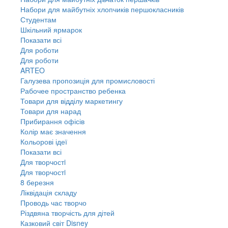
Набори для майбутніх хлопчиків першокласників
Студентам
Шкільний ярмарок
Показати всі
Для роботи
Для роботи
ARTEO
Галузева пропозиція для промисловості
Рабочее пространство ребенка
Товари для відділу маркетингу
Товари для нарад
Прибирання офісів
Колір має значення
Кольорові ідеї
Показати всі
Для творчостi
Для творчостi
8 березня
Ліквідація складу
Проводь час творчо
Різдвяна творчість для дітей
Казковий світ Disney