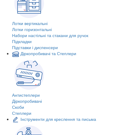
Лотки вертикальні
Лотки горизонтальні
Набори настільні та стакани для ручок
Підкладки
Підставки і диспенсери
Діркопробивачі та Степлери
Антистеплери
Діркопробивачі
Скоби
Степлери
Інструменти для креслення та письма