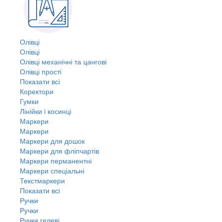
Олівці
Олівці
Олівці механічні та цангові
Олівці прості
Показати всі
Коректори
Гумки
Лінійки і косинці
Маркери
Маркери
Маркери для дошок
Маркери для фліпчартів
Маркери перманентні
Маркери спеціальні
Текстмаркери
Показати всі
Ручки
Ручки
Ручки гелеві