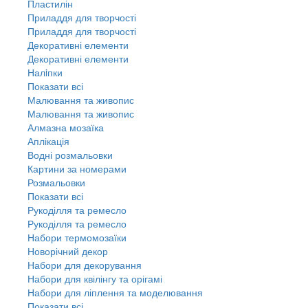
Пластилін
Приладдя для творчості
Приладдя для творчості
Декоративні елементи
Декоративні елементи
Налiпки
Показати всі
Малювання та живопис
Малювання та живопис
Алмазна мозаїка
Аплікація
Водні розмальовки
Картини за номерами
Розмальовки
Показати всі
Рукоділля та ремесло
Рукоділля та ремесло
Набори термомозаїки
Новорічний декор
Набори для декорування
Набори для квілінгу та орігамі
Набори для ліплення та моделювання
Показати всі