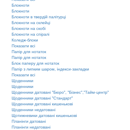
Блокноти
Блокноти
Блокноти в твердій палітурці
Блокноти на склейці
Блокноти на скобі
Блокноти на спіралі
Коледж-блоки
Показати всі
Папір для нотаток
Папір для нотаток
Блок паперу для нотаток
Папір з липким шаром, індекси-закладки
Показати всі
Щоденники
Щоденники
Щоденники датовані "Бюро", "Бізнес","Тайм-центр"
Щоденники датовані "Стандарт"
Щоденники датовані кишенькові
Щоденники недатовані
Щотижневики датовані кишенькові
Планінги датовані
Планінги недатовані