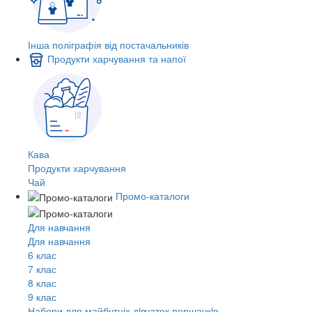
Інша поліграфія від постачальників
Продукти харчування та напої
Кава
Продукти харчування
Чай
Промо-каталоги
Для навчання
Для навчання
6 клас
7 клас
8 клас
9 клас
Набори для майбутніх дiвчаток першачкiв