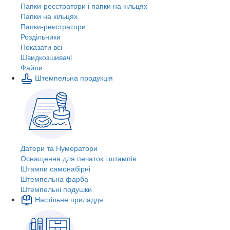
Папки-реєстратори і папки на кільцях
Папки на кільцях
Папки-реєстратори
Роздільники
Показати всі
Швидкозшивачi
Файли
Штемпельна продукція
Датери та Нумератори
Оснащення для печаток і штампів
Штампи самонабірні
Штемпельна фарба
Штемпельні подушки
Настільне приладдя