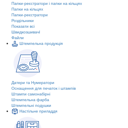
Папки-реєстратори і папки на кільцях
Папки на кільцях
Папки-реєстратори
Роздільники
Показати всі
Швидкозшивачi
Файли
Штемпельна продукція
Датери та Нумератори
Оснащення для печаток і штампів
Штампи самонабірні
Штемпельна фарба
Штемпельні подушки
Настільне приладдя