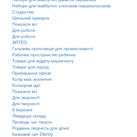
Набори для майбутніх хлопчиків першокласників
Студентам
Шкільний ярмарок
Показати всі
Для роботи
Для роботи
ARTEO
Галузева пропозиція для промисловості
Рабочее пространство ребенка
Товари для відділу маркетингу
Товари для нарад
Прибирання офісів
Колір має значення
Кольорові ідеї
Показати всі
Для творчостi
Для творчостi
8 березня
Ліквідація складу
Проводь час творчо
Різдвяна творчість для дітей
Казковий світ Disney