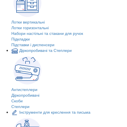
Лотки вертикальні
Лотки горизонтальні
Набори настільні та стакани для ручок
Підкладки
Підставки і диспенсери
Діркопробивачі та Степлери
Антистеплери
Діркопробивачі
Скоби
Степлери
Інструменти для креслення та письма