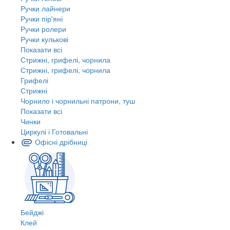
Ручки лайнери
Ручки пір'яні
Ручки ролери
Ручки кулькові
Показати всі
Стрижні, грифелі, чорнила
Стрижні, грифелі, чорнила
Грифелі
Стрижні
Чорнило і чорнильні патрони, туш
Показати всі
Чинки
Циркулі і Готовальні
Офісні дрібниці
Бейджі
Клей