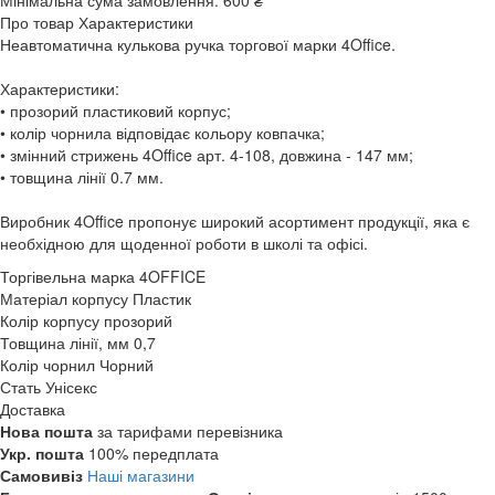
Мінімальна сума замовлення:
600 ₴
Про товар
Характеристики
Неавтоматична кулькова ручка торгової марки 4Office.
Характеристики:
• прозорий пластиковий корпус;
• колір чорнила відповідає кольору ковпачка;
• змінний стрижень 4Office арт. 4-108, довжина - 147 мм;
• товщина лінії 0.7 мм.
Виробник 4Office пропонує широкий асортимент продукції, яка є
необхідною для щоденної роботи в школі та офісі.
Торгівельна марка
4OFFICE
Матеріал корпусу
Пластик
Колір корпусу
прозорий
Товщина лінії, мм
0,7
Колір чорнил
Чорний
Стать
Унісекс
Доставка
Нова пошта
за тарифами перевізника
Укр. пошта
100% передплата
Самовивіз
Наші магазини