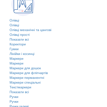
Олівці
Олівці
Олівці механічні та цангові
Олівці прості
Показати всі
Коректори
Гумки
Лінійки і косинці
Маркери
Маркери
Маркери для дошок
Маркери для фліпчартів
Маркери перманентні
Маркери спеціальні
Текстмаркери
Показати всі
Ручки
Ручки
Ручки гелеві