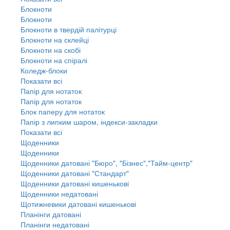
Блокноти
Блокноти
Блокноти в твердій палітурці
Блокноти на склейці
Блокноти на скобі
Блокноти на спіралі
Коледж-блоки
Показати всі
Папір для нотаток
Папір для нотаток
Блок паперу для нотаток
Папір з липким шаром, індекси-закладки
Показати всі
Щоденники
Щоденники
Щоденники датовані "Бюро", "Бізнес","Тайм-центр"
Щоденники датовані "Стандарт"
Щоденники датовані кишенькові
Щоденники недатовані
Щотижневики датовані кишенькові
Планінги датовані
Планінги недатовані