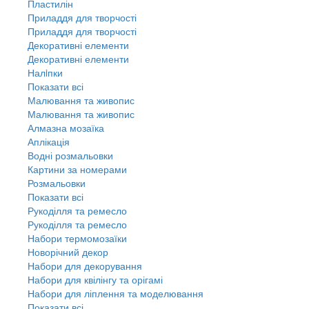
Пластилін
Приладдя для творчості
Приладдя для творчості
Декоративні елементи
Декоративні елементи
Налiпки
Показати всі
Малювання та живопис
Малювання та живопис
Алмазна мозаїка
Аплікація
Водні розмальовки
Картини за номерами
Розмальовки
Показати всі
Рукоділля та ремесло
Рукоділля та ремесло
Набори термомозаїки
Новорічний декор
Набори для декорування
Набори для квілінгу та орігамі
Набори для ліплення та моделювання
Показати всі