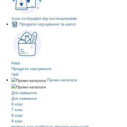
Інша поліграфія від постачальників
Продукти харчування та напої
Кава
Продукти харчування
Чай
Промо-каталоги
Для навчання
Для навчання
6 клас
7 клас
8 клас
9 клас
Набори для майбутніх дiвчаток першачкiв