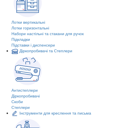
Лотки вертикальні
Лотки горизонтальні
Набори настільні та стакани для ручок
Підкладки
Підставки і диспенсери
Діркопробивачі та Степлери
Антистеплери
Діркопробивачі
Скоби
Степлери
Інструменти для креслення та письма