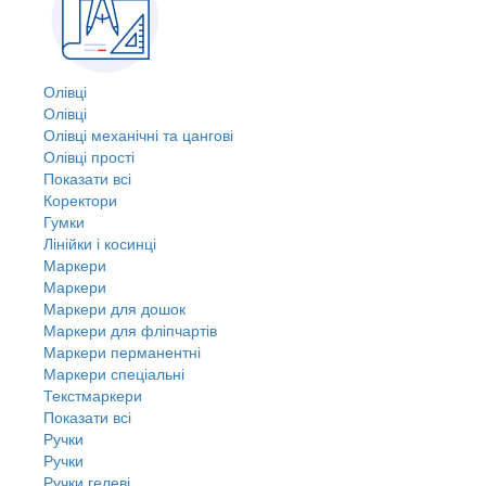
Олівці
Олівці
Олівці механічні та цангові
Олівці прості
Показати всі
Коректори
Гумки
Лінійки і косинці
Маркери
Маркери
Маркери для дошок
Маркери для фліпчартів
Маркери перманентні
Маркери спеціальні
Текстмаркери
Показати всі
Ручки
Ручки
Ручки гелеві