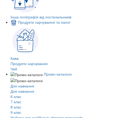
Інша поліграфія від постачальників
Продукти харчування та напої
Кава
Продукти харчування
Чай
Промо-каталоги
Для навчання
Для навчання
6 клас
7 клас
8 клас
9 клас
Набори для майбутніх дiвчаток першачкiв