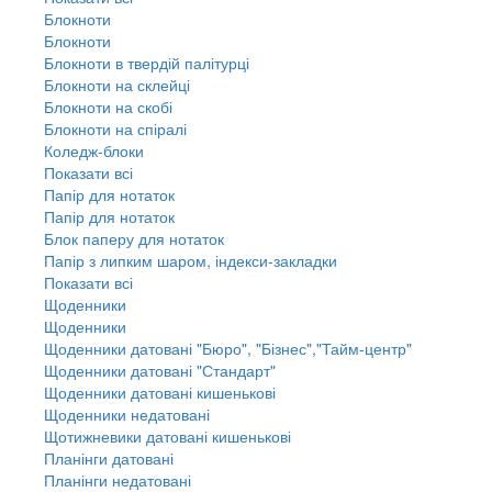
Блокноти
Блокноти
Блокноти в твердій палітурці
Блокноти на склейці
Блокноти на скобі
Блокноти на спіралі
Коледж-блоки
Показати всі
Папір для нотаток
Папір для нотаток
Блок паперу для нотаток
Папір з липким шаром, індекси-закладки
Показати всі
Щоденники
Щоденники
Щоденники датовані "Бюро", "Бізнес","Тайм-центр"
Щоденники датовані "Стандарт"
Щоденники датовані кишенькові
Щоденники недатовані
Щотижневики датовані кишенькові
Планінги датовані
Планінги недатовані