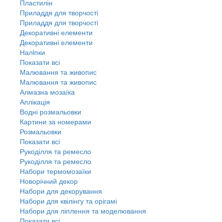
Пластилін
Приладдя для творчості
Приладдя для творчості
Декоративні елементи
Декоративні елементи
Налiпки
Показати всі
Малювання та живопис
Малювання та живопис
Алмазна мозаїка
Аплікація
Водні розмальовки
Картини за номерами
Розмальовки
Показати всі
Рукоділля та ремесло
Рукоділля та ремесло
Набори термомозаїки
Новорічний декор
Набори для декорування
Набори для квілінгу та орігамі
Набори для ліплення та моделювання
Показати всі