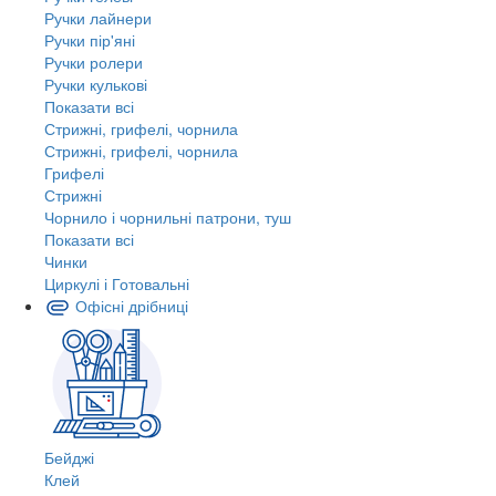
Ручки лайнери
Ручки пір'яні
Ручки ролери
Ручки кулькові
Показати всі
Стрижні, грифелі, чорнила
Стрижні, грифелі, чорнила
Грифелі
Стрижні
Чорнило і чорнильні патрони, туш
Показати всі
Чинки
Циркулі і Готовальні
Офісні дрібниці
Бейджі
Клей