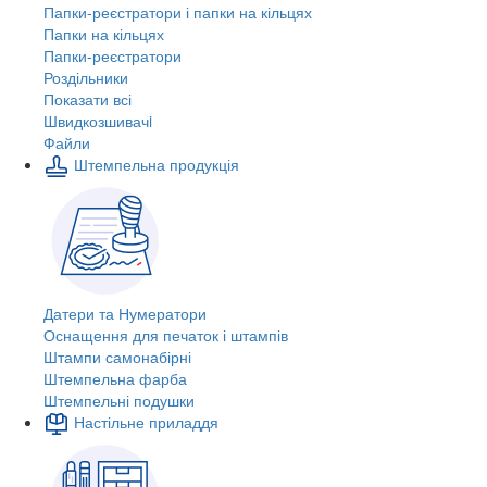
Папки-реєстратори і папки на кільцях
Папки на кільцях
Папки-реєстратори
Роздільники
Показати всі
Швидкозшивачi
Файли
Штемпельна продукція
Датери та Нумератори
Оснащення для печаток і штампів
Штампи самонабірні
Штемпельна фарба
Штемпельні подушки
Настільне приладдя