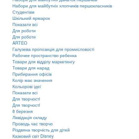
Набори для майбутніх хлопчиків першокласників
Студентам
Шкільний ярмарок
Показати всі
Для роботи
Для роботи
ARTEO
Галузева пропозиція для промисловості
Рабочее пространство ребенка
Товари для відділу маркетингу
Товари для нарад
Прибирання офісів
Колір має значення
Кольорові ідеї
Показати всі
Для творчостi
Для творчостi
8 березня
Ліквідація складу
Проводь час творчо
Різдвяна творчість для дітей
Казковий світ Disney