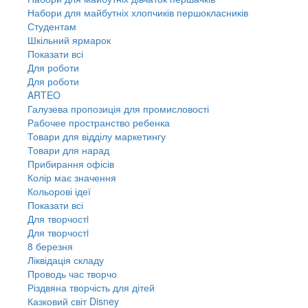
Набори для майбутніх хлопчиків першокласників
Студентам
Шкільний ярмарок
Показати всі
Для роботи
Для роботи
ARTEO
Галузева пропозиція для промисловості
Рабочее пространство ребенка
Товари для відділу маркетингу
Товари для нарад
Прибирання офісів
Колір має значення
Кольорові ідеї
Показати всі
Для творчостi
Для творчостi
8 березня
Ліквідація складу
Проводь час творчо
Різдвяна творчість для дітей
Казковий світ Disney