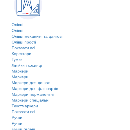
Олівці
Олівці
Олівці механічні та цангові
Олівці прості
Показати всі
Коректори
Гумки
Лінійки і косинці
Маркери
Маркери
Маркери для дошок
Маркери для фліпчартів
Маркери перманентні
Маркери спеціальні
Текстмаркери
Показати всі
Ручки
Ручки
Ручки гелеві