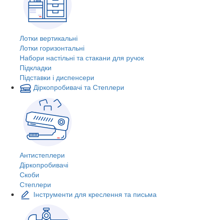
Лотки вертикальні
Лотки горизонтальні
Набори настільні та стакани для ручок
Підкладки
Підставки і диспенсери
Діркопробивачі та Степлери
Антистеплери
Діркопробивачі
Скоби
Степлери
Інструменти для креслення та письма