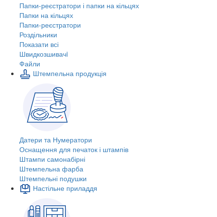
Папки-реєстратори і папки на кільцях
Папки на кільцях
Папки-реєстратори
Роздільники
Показати всі
Швидкозшивачi
Файли
Штемпельна продукція
Датери та Нумератори
Оснащення для печаток і штампів
Штампи самонабірні
Штемпельна фарба
Штемпельні подушки
Настільне приладдя