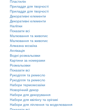
Пластилін
Приладдя для творчості
Приладдя для творчості
Декоративні елементи
Декоративні елементи
Налiпки
Показати всі
Малювання та живопис
Малювання та живопис
Алмазна мозаїка
Аплікація
Водні розмальовки
Картини за номерами
Розмальовки
Показати всі
Рукоділля та ремесло
Рукоділля та ремесло
Набори термомозаїки
Новорічний декор
Набори для декорування
Набори для квілінгу та орігамі
Набори для ліплення та моделювання
Показати всі