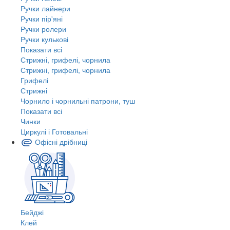
Ручки лайнери
Ручки пір'яні
Ручки ролери
Ручки кулькові
Показати всі
Стрижні, грифелі, чорнила
Стрижні, грифелі, чорнила
Грифелі
Стрижні
Чорнило і чорнильні патрони, туш
Показати всі
Чинки
Циркулі і Готовальні
Офісні дрібниці
Бейджі
Клей