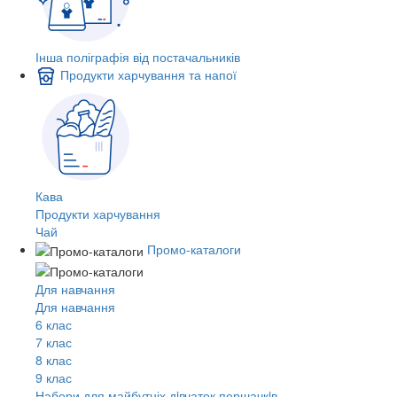
Інша поліграфія від постачальників
Продукти харчування та напої
Кава
Продукти харчування
Чай
Промо-каталоги
Для навчання
Для навчання
6 клас
7 клас
8 клас
9 клас
Набори для майбутніх дiвчаток першачкiв