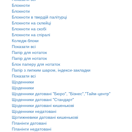
Блокноти
Блокноти
Блокноти в твердій палітурці
Блокноти на склейці
Блокноти на скобі
Блокноти на спіралі
Коледж-блоки
Показати всі
Папір для нотаток
Папір для нотаток
Блок паперу для нотаток
Папір з липким шаром, індекси-закладки
Показати всі
Щоденники
Щоденники
Щоденники датовані "Бюро", "Бізнес","Тайм-центр"
Щоденники датовані "Стандарт"
Щоденники датовані кишенькові
Щоденники недатовані
Щотижневики датовані кишенькові
Планінги датовані
Планінги недатовані