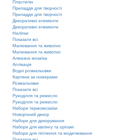
Пластилін
Приладдя для творчості
Приладдя для творчості
Декоративні елементи
Декоративні елементи
Налiпки
Показати всі
Малювання та живопис
Малювання та живопис
Алмазна мозаїка
Аплікація
Водні розмальовки
Картини за номерами
Розмальовки
Показати всі
Рукоділля та ремесло
Рукоділля та ремесло
Набори термомозаїки
Новорічний декор
Набори для декорування
Набори для квілінгу та орігамі
Набори для ліплення та моделювання
Показати всі