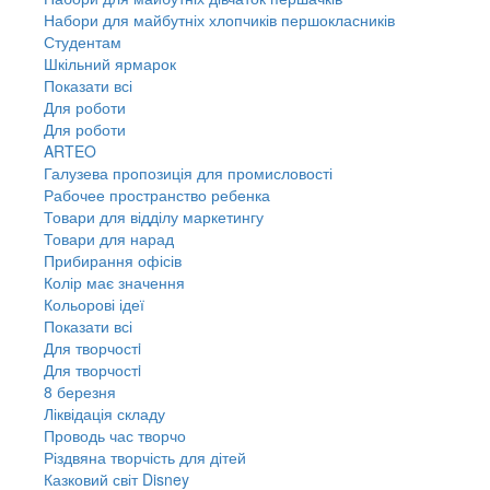
Набори для майбутніх хлопчиків першокласників
Студентам
Шкільний ярмарок
Показати всі
Для роботи
Для роботи
ARTEO
Галузева пропозиція для промисловості
Рабочее пространство ребенка
Товари для відділу маркетингу
Товари для нарад
Прибирання офісів
Колір має значення
Кольорові ідеї
Показати всі
Для творчостi
Для творчостi
8 березня
Ліквідація складу
Проводь час творчо
Різдвяна творчість для дітей
Казковий світ Disney