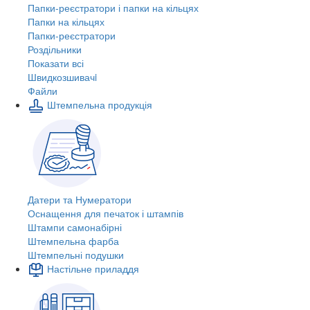
Папки-реєстратори і папки на кільцях
Папки на кільцях
Папки-реєстратори
Роздільники
Показати всі
Швидкозшивачi
Файли
Штемпельна продукція
Датери та Нумератори
Оснащення для печаток і штампів
Штампи самонабірні
Штемпельна фарба
Штемпельні подушки
Настільне приладдя