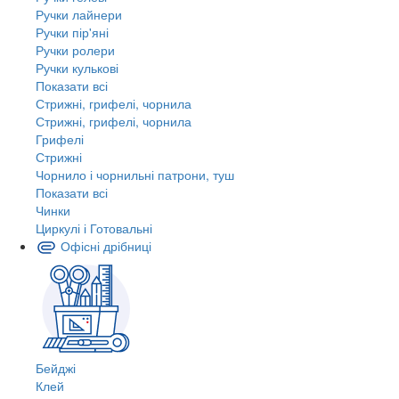
Ручки лайнери
Ручки пір'яні
Ручки ролери
Ручки кулькові
Показати всі
Стрижні, грифелі, чорнила
Стрижні, грифелі, чорнила
Грифелі
Стрижні
Чорнило і чорнильні патрони, туш
Показати всі
Чинки
Циркулі і Готовальні
Офісні дрібниці
Бейджі
Клей