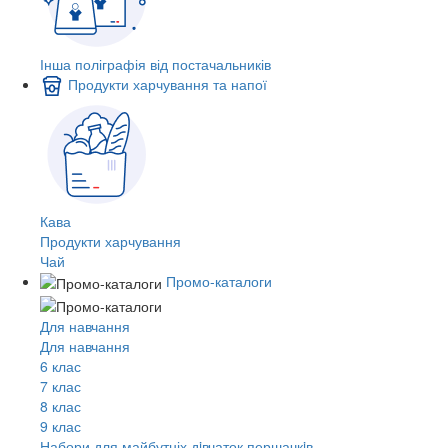
Інша поліграфія від постачальників
Продукти харчування та напої
Кава
Продукти харчування
Чай
Промо-каталоги
Для навчання
Для навчання
6 клас
7 клас
8 клас
9 клас
Набори для майбутніх дiвчаток першачкiв