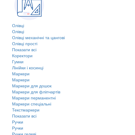
Олівці
Олівці
Олівці механічні та цангові
Олівці прості
Показати всі
Коректори
Гумки
Лінійки і косинці
Маркери
Маркери
Маркери для дошок
Маркери для фліпчартів
Маркери перманентні
Маркери спеціальні
Текстмаркери
Показати всі
Ручки
Ручки
Ручки гелеві