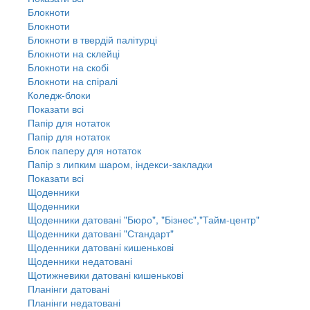
Блокноти
Блокноти
Блокноти в твердій палітурці
Блокноти на склейці
Блокноти на скобі
Блокноти на спіралі
Коледж-блоки
Показати всі
Папір для нотаток
Папір для нотаток
Блок паперу для нотаток
Папір з липким шаром, індекси-закладки
Показати всі
Щоденники
Щоденники
Щоденники датовані "Бюро", "Бізнес","Тайм-центр"
Щоденники датовані "Стандарт"
Щоденники датовані кишенькові
Щоденники недатовані
Щотижневики датовані кишенькові
Планінги датовані
Планінги недатовані