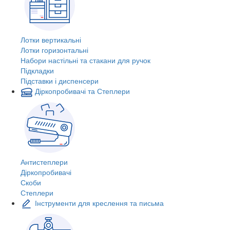
Лотки вертикальні
Лотки горизонтальні
Набори настільні та стакани для ручок
Підкладки
Підставки і диспенсери
Діркопробивачі та Степлери
Антистеплери
Діркопробивачі
Скоби
Степлери
Інструменти для креслення та письма