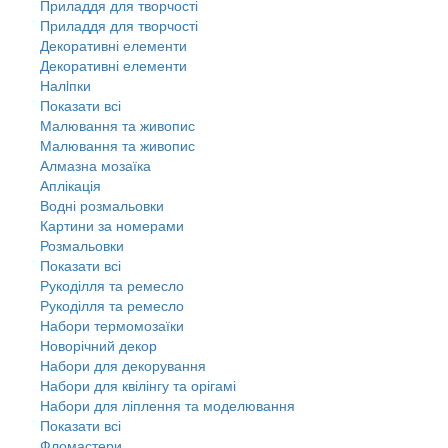
Приладдя для творчості
Приладдя для творчості
Декоративні елементи
Декоративні елементи
Налiпки
Показати всі
Малювання та живопис
Малювання та живопис
Алмазна мозаїка
Аплікація
Водні розмальовки
Картини за номерами
Розмальовки
Показати всі
Рукоділля та ремесло
Рукоділля та ремесло
Набори термомозаїки
Новорічний декор
Набори для декорування
Набори для квілінгу та орігамі
Набори для ліплення та моделювання
Показати всі
Фломастери