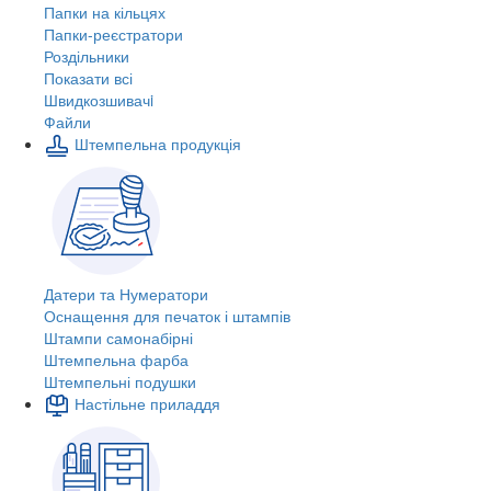
Папки на кільцях
Папки-реєстратори
Роздільники
Показати всі
Швидкозшивачi
Файли
Штемпельна продукція
Датери та Нумератори
Оснащення для печаток і штампів
Штампи самонабірні
Штемпельна фарба
Штемпельні подушки
Настільне приладдя