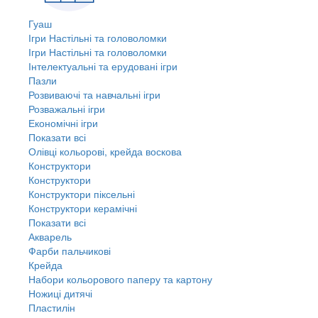
Гуаш
Ігри Настільні та головоломки
Ігри Настільні та головоломки
Інтелектуальні та ерудовані ігри
Пазли
Розвиваючі та навчальні ігри
Розважальні ігри
Економічні ігри
Показати всі
Олівці кольорові, крейда воскова
Конструктори
Конструктори
Конструктори піксельні
Конструктори керамічні
Показати всі
Акварель
Фарби пальчикові
Крейда
Набори кольорового паперу та картону
Ножиці дитячі
Пластилін