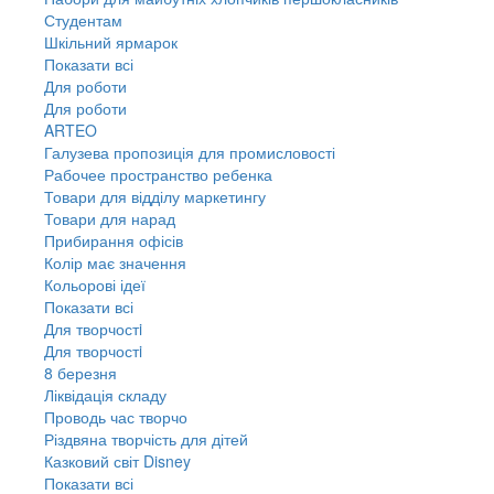
Студентам
Шкільний ярмарок
Показати всі
Для роботи
Для роботи
ARTEO
Галузева пропозиція для промисловості
Рабочее пространство ребенка
Товари для відділу маркетингу
Товари для нарад
Прибирання офісів
Колір має значення
Кольорові ідеї
Показати всі
Для творчостi
Для творчостi
8 березня
Ліквідація складу
Проводь час творчо
Різдвяна творчість для дітей
Казковий світ Disney
Показати всі