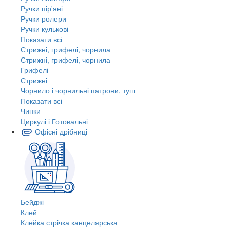
Ручки пір'яні
Ручки ролери
Ручки кулькові
Показати всі
Стрижні, грифелі, чорнила
Стрижні, грифелі, чорнила
Грифелі
Стрижні
Чорнило і чорнильні патрони, туш
Показати всі
Чинки
Циркулі і Готовальні
Офісні дрібниці
Бейджі
Клей
Клейка стрічка канцелярська