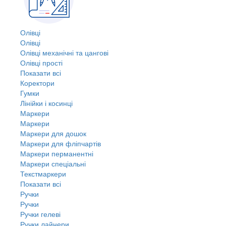
Олівці
Олівці
Олівці механічні та цангові
Олівці прості
Показати всі
Коректори
Гумки
Лінійки і косинці
Маркери
Маркери
Маркери для дошок
Маркери для фліпчартів
Маркери перманентні
Маркери спеціальні
Текстмаркери
Показати всі
Ручки
Ручки
Ручки гелеві
Ручки лайнери