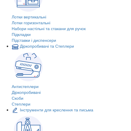
Лотки вертикальні
Лотки горизонтальні
Набори настільні та стакани для ручок
Підкладки
Підставки і диспенсери
Діркопробивачі та Степлери
Антистеплери
Діркопробивачі
Скоби
Степлери
Інструменти для креслення та письма