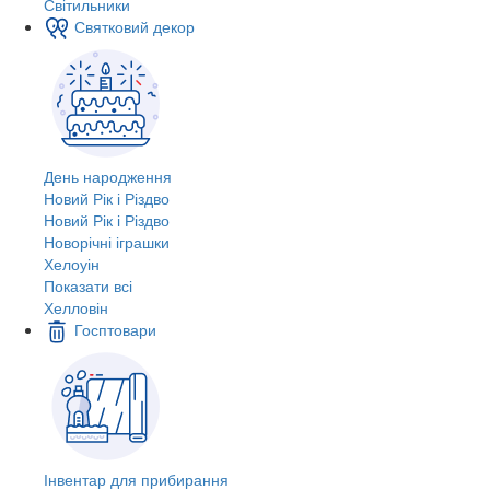
Світильники
Святковий декор
День народження
Новий Рік і Різдво
Новий Рік і Різдво
Новорічні іграшки
Хелоуін
Показати всі
Хелловін
Госптовари
Інвентар для прибирання