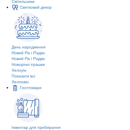
Світильники
Святковий декор
День народження
Новий Рік і Різдво
Новий Рік і Різдво
Новорічні іграшки
Хелоуін
Показати всі
Хелловін
Госптовари
Інвентар для прибирання