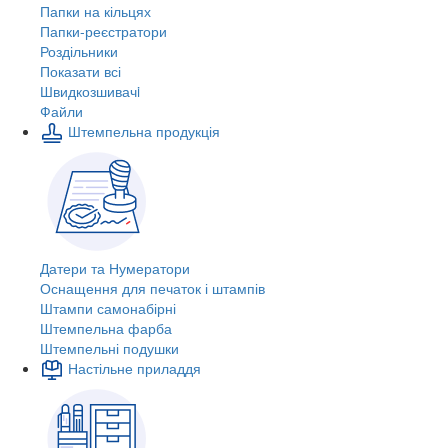
Папки на кільцях
Папки-реєстратори
Роздільники
Показати всі
Швидкозшивачi
Файли
Штемпельна продукція
Датери та Нумератори
Оснащення для печаток і штампів
Штампи самонабірні
Штемпельна фарба
Штемпельні подушки
Настільне приладдя