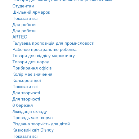
Студентам
Шкільний ярмарок
Показати всі
Для роботи
Для роботи
ARTEO
Галузева пропозиція для промисловості
Рабочее пространство ребенка
Товари для відділу маркетингу
Товари для нарад
Прибирання офісів
Колір має значення
Кольорові ідеї
Показати всі
Для творчостi
Для творчостi
8 березня
Ліквідація складу
Проводь час творчо
Різдвяна творчість для дітей
Казковий світ Disney
Показати всі