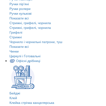
Ручки пір'яні
Ручки ролери
Ручки кулькові
Показати всі
Стрижні, грифелі, чорнила
Стрижні, грифелі, чорнила
Грифелі
Стрижні
Чорнило і чорнильні патрони, туш
Показати всі
Чинки
Циркулі і Готовальні
Офісні дрібниці
Бейджі
Клей
Клейка стрічка канцелярська