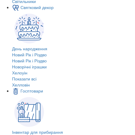
Світильники
Святковий декор
День народження
Новий Рік і Різдво
Новий Рік і Різдво
Новорічні іграшки
Хелоуін
Показати всі
Хелловін
Госптовари
Інвентар для прибирання