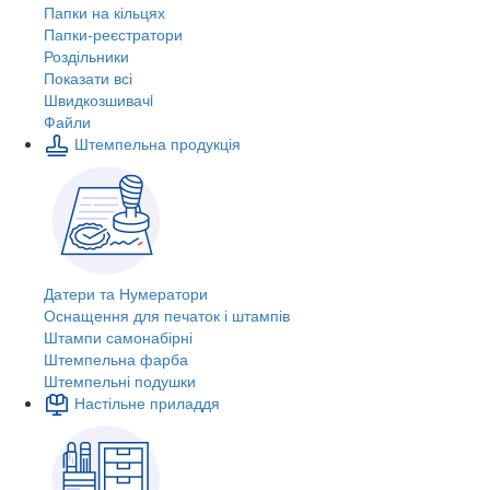
Папки на кільцях
Папки-реєстратори
Роздільники
Показати всі
Швидкозшивачi
Файли
Штемпельна продукція
Датери та Нумератори
Оснащення для печаток і штампів
Штампи самонабірні
Штемпельна фарба
Штемпельні подушки
Настільне приладдя