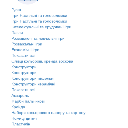
Гуаш
Ігри Настільні та головоломки
Ігри Настільні та головоломки
Інтелектуальні та ерудовані ігри
Пазли
Розвиваючі та навчальні ігри
Розважальні ігри
Економічні ігри
Показати всі
Олівці кольорові, крейда воскова
Конструктори
Конструктори
Конструктори піксельні
Конструктори керамічні
Показати всі
Акварель
Фарби пальчикові
Крейда
Набори кольорового паперу та картону
Ножиці дитячі
Пластилін