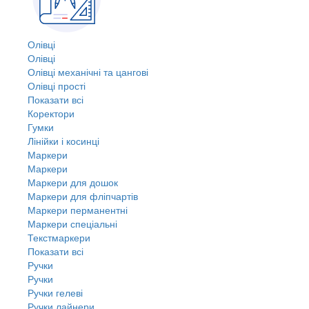
Олівці
Олівці
Олівці механічні та цангові
Олівці прості
Показати всі
Коректори
Гумки
Лінійки і косинці
Маркери
Маркери
Маркери для дошок
Маркери для фліпчартів
Маркери перманентні
Маркери спеціальні
Текстмаркери
Показати всі
Ручки
Ручки
Ручки гелеві
Ручки лайнери