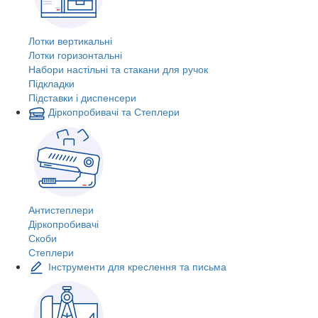
Лотки вертикальні
Лотки горизонтальні
Набори настільні та стакани для ручок
Підкладки
Підставки і диспенсери
Діркопробивачі та Степлери
Антистеплери
Діркопробивачі
Скоби
Степлери
Інструменти для креслення та письма