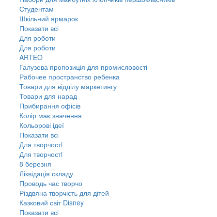
Студентам
Шкільний ярмарок
Показати всі
Для роботи
Для роботи
ARTEO
Галузева пропозиція для промисловості
Рабочее пространство ребенка
Товари для відділу маркетингу
Товари для нарад
Прибирання офісів
Колір має значення
Кольорові ідеї
Показати всі
Для творчостi
Для творчостi
8 березня
Ліквідація складу
Проводь час творчо
Різдвяна творчість для дітей
Казковий світ Disney
Показати всі