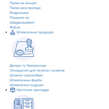
Папки на кільцях
Папки-реєстратори
Роздільники
Показати всі
Швидкозшивачi
Файли
Штемпельна продукція
Датери та Нумератори
Оснащення для печаток і штампів
Штампи самонабірні
Штемпельна фарба
Штемпельні подушки
Настільне приладдя