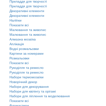
Приладдя для творчості
Приладдя для творчості
Декоративні елементи
Декоративні елементи
Налiпки
Показати всі
Малювання та живопис
Малювання та живопис
Алмазна мозаїка
Аплікація
Водні розмальовки
Картини за номерами
Розмальовки
Показати всі
Рукоділля та ремесло
Рукоділля та ремесло
Набори термомозаїки
Новорічний декор
Набори для декорування
Набори для квілінгу та орігамі
Набори для ліплення та моделювання
Показати всі
Фломастери