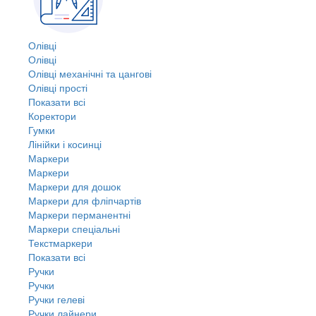
Олівці
Олівці
Олівці механічні та цангові
Олівці прості
Показати всі
Коректори
Гумки
Лінійки і косинці
Маркери
Маркери
Маркери для дошок
Маркери для фліпчартів
Маркери перманентні
Маркери спеціальні
Текстмаркери
Показати всі
Ручки
Ручки
Ручки гелеві
Ручки лайнери