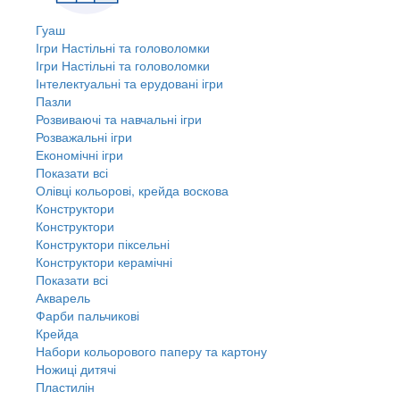
Гуаш
Ігри Настільні та головоломки
Ігри Настільні та головоломки
Інтелектуальні та ерудовані ігри
Пазли
Розвиваючі та навчальні ігри
Розважальні ігри
Економічні ігри
Показати всі
Олівці кольорові, крейда воскова
Конструктори
Конструктори
Конструктори піксельні
Конструктори керамічні
Показати всі
Акварель
Фарби пальчикові
Крейда
Набори кольорового паперу та картону
Ножиці дитячі
Пластилін