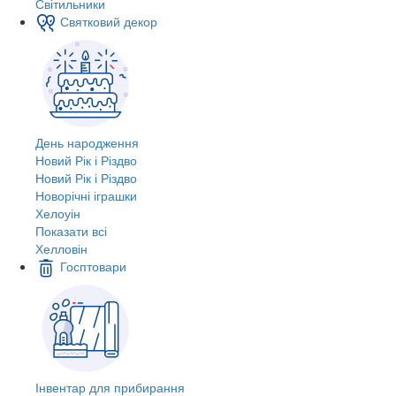
Світильники
Святковий декор
День народження
Новий Рік і Різдво
Новий Рік і Різдво
Новорічні іграшки
Хелоуін
Показати всі
Хелловін
Госптовари
Інвентар для прибирання