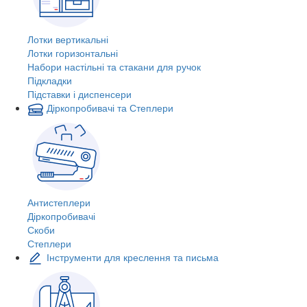
Лотки вертикальні
Лотки горизонтальні
Набори настільні та стакани для ручок
Підкладки
Підставки і диспенсери
Діркопробивачі та Степлери
Антистеплери
Діркопробивачі
Скоби
Степлери
Інструменти для креслення та письма