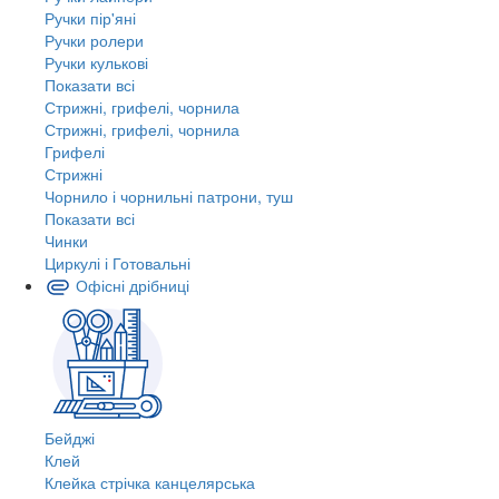
Ручки пір'яні
Ручки ролери
Ручки кулькові
Показати всі
Стрижні, грифелі, чорнила
Стрижні, грифелі, чорнила
Грифелі
Стрижні
Чорнило і чорнильні патрони, туш
Показати всі
Чинки
Циркулі і Готовальні
Офісні дрібниці
Бейджі
Клей
Клейка стрічка канцелярська