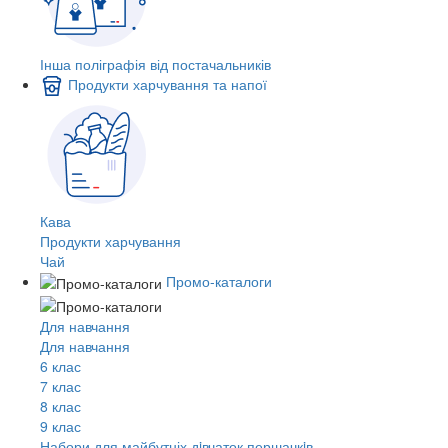
Інша поліграфія від постачальників
Продукти харчування та напої
Кава
Продукти харчування
Чай
Промо-каталоги
Для навчання
Для навчання
6 клас
7 клас
8 клас
9 клас
Набори для майбутніх дiвчаток першачкiв