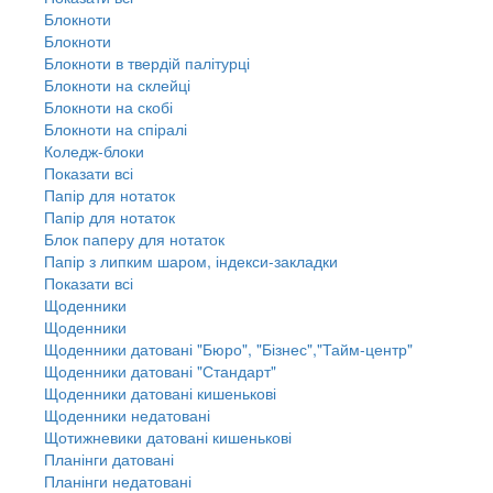
Блокноти
Блокноти
Блокноти в твердій палітурці
Блокноти на склейці
Блокноти на скобі
Блокноти на спіралі
Коледж-блоки
Показати всі
Папір для нотаток
Папір для нотаток
Блок паперу для нотаток
Папір з липким шаром, індекси-закладки
Показати всі
Щоденники
Щоденники
Щоденники датовані "Бюро", "Бізнес","Тайм-центр"
Щоденники датовані "Стандарт"
Щоденники датовані кишенькові
Щоденники недатовані
Щотижневики датовані кишенькові
Планінги датовані
Планінги недатовані