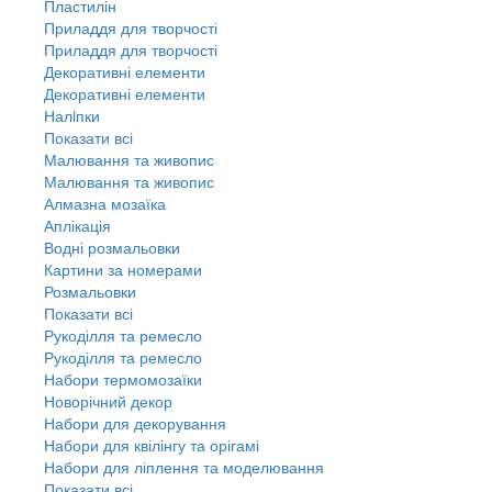
Пластилін
Приладдя для творчості
Приладдя для творчості
Декоративні елементи
Декоративні елементи
Налiпки
Показати всі
Малювання та живопис
Малювання та живопис
Алмазна мозаїка
Аплікація
Водні розмальовки
Картини за номерами
Розмальовки
Показати всі
Рукоділля та ремесло
Рукоділля та ремесло
Набори термомозаїки
Новорічний декор
Набори для декорування
Набори для квілінгу та орігамі
Набори для ліплення та моделювання
Показати всі