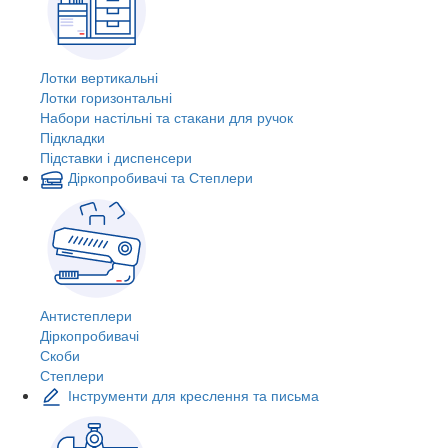
Лотки вертикальні
Лотки горизонтальні
Набори настільні та стакани для ручок
Підкладки
Підставки і диспенсери
Діркопробивачі та Степлери
Антистеплери
Діркопробивачі
Скоби
Степлери
Інструменти для креслення та письма