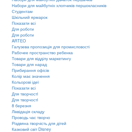
Набори для майбутніх хлопчиків першокласників
Студентам
Шкільний ярмарок
Показати всі
Для роботи
Для роботи
ARTEO
Галузева пропозиція для промисловості
Рабочее пространство ребенка
Товари для відділу маркетингу
Товари для нарад
Прибирання офісів
Колір має значення
Кольорові ідеї
Показати всі
Для творчостi
Для творчостi
8 березня
Ліквідація складу
Проводь час творчо
Різдвяна творчість для дітей
Казковий світ Disney