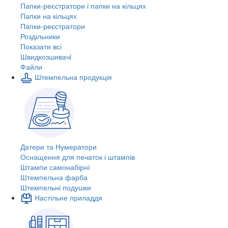
Папки-реєстратори і папки на кільцях
Папки на кільцях
Папки-реєстратори
Роздільники
Показати всі
Швидкозшивачi
Файли
Штемпельна продукція
Датери та Нумератори
Оснащення для печаток і штампів
Штампи самонабірні
Штемпельна фарба
Штемпельні подушки
Настільне приладдя