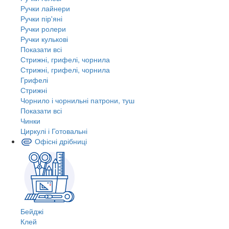
Ручки лайнери
Ручки пір'яні
Ручки ролери
Ручки кулькові
Показати всі
Стрижні, грифелі, чорнила
Стрижні, грифелі, чорнила
Грифелі
Стрижні
Чорнило і чорнильні патрони, туш
Показати всі
Чинки
Циркулі і Готовальні
Офісні дрібниці
Бейджі
Клей