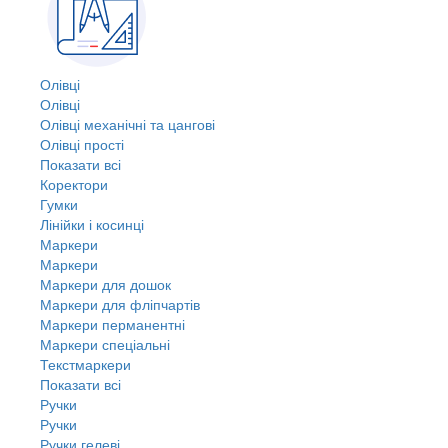
Олівці
Олівці
Олівці механічні та цангові
Олівці прості
Показати всі
Коректори
Гумки
Лінійки і косинці
Маркери
Маркери
Маркери для дошок
Маркери для фліпчартів
Маркери перманентні
Маркери спеціальні
Текстмаркери
Показати всі
Ручки
Ручки
Ручки гелеві