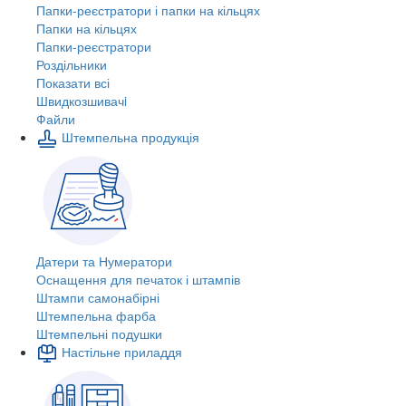
Папки-реєстратори і папки на кільцях
Папки на кільцях
Папки-реєстратори
Роздільники
Показати всі
Швидкозшивачi
Файли
Штемпельна продукція
Датери та Нумератори
Оснащення для печаток і штампів
Штампи самонабірні
Штемпельна фарба
Штемпельні подушки
Настільне приладдя