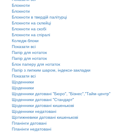
Блокноти
Блокноти
Блокноти в твердій палітурці
Блокноти на склейці
Блокноти на скобі
Блокноти на спіралі
Коледж-блоки
Показати всі
Папір для нотаток
Папір для нотаток
Блок паперу для нотаток
Папір з липким шаром, індекси-закладки
Показати всі
Щоденники
Щоденники
Щоденники датовані "Бюро", "Бізнес","Тайм-центр"
Щоденники датовані "Стандарт"
Щоденники датовані кишенькові
Щоденники недатовані
Щотижневики датовані кишенькові
Планінги датовані
Планінги недатовані