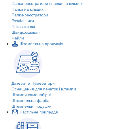
Папки-реєстратори і папки на кільцях
Папки на кільцях
Папки-реєстратори
Роздільники
Показати всі
Швидкозшивачi
Файли
Штемпельна продукція
Датери та Нумератори
Оснащення для печаток і штампів
Штампи самонабірні
Штемпельна фарба
Штемпельні подушки
Настільне приладдя