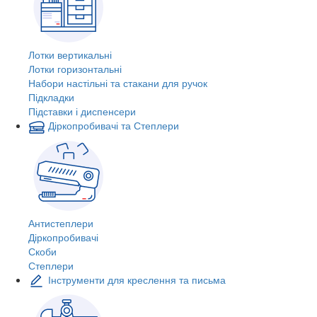
Лотки вертикальні
Лотки горизонтальні
Набори настільні та стакани для ручок
Підкладки
Підставки і диспенсери
Діркопробивачі та Степлери
Антистеплери
Діркопробивачі
Скоби
Степлери
Інструменти для креслення та письма