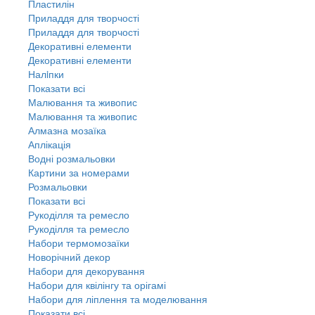
Пластилін
Приладдя для творчості
Приладдя для творчості
Декоративні елементи
Декоративні елементи
Налiпки
Показати всі
Малювання та живопис
Малювання та живопис
Алмазна мозаїка
Аплікація
Водні розмальовки
Картини за номерами
Розмальовки
Показати всі
Рукоділля та ремесло
Рукоділля та ремесло
Набори термомозаїки
Новорічний декор
Набори для декорування
Набори для квілінгу та орігамі
Набори для ліплення та моделювання
Показати всі