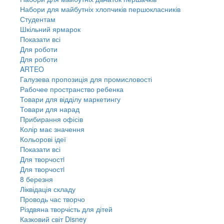
Набори для майбутніх хлопчиків першокласників
Студентам
Шкільний ярмарок
Показати всі
Для роботи
Для роботи
ARTEO
Галузева пропозиція для промисловості
Рабочее пространство ребенка
Товари для відділу маркетингу
Товари для нарад
Прибирання офісів
Колір має значення
Кольорові ідеї
Показати всі
Для творчостi
Для творчостi
8 березня
Ліквідація складу
Проводь час творчо
Різдвяна творчість для дітей
Казковий світ Disney