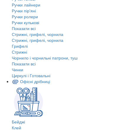
Ручки лайнери
Ручки пір'яні
Ручки ролери
Ручки кулькові
Показати всі
Стрижні, грифелі, чорнила
Стрижні, грифелі, чорнила
Грифелі
Стрижні
Чорнило і чорнильні патрони, туш
Показати всі
Чинки
Циркулі і Готовальні
Офісні дрібниці
Бейджі
Клей