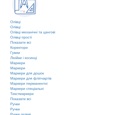
Олівці
Олівці
Олівці механічні та цангові
Олівці прості
Показати всі
Коректори
Гумки
Лінійки і косинці
Маркери
Маркери
Маркери для дошок
Маркери для фліпчартів
Маркери перманентні
Маркери спеціальні
Текстмаркери
Показати всі
Ручки
Ручки
Ручки гелеві