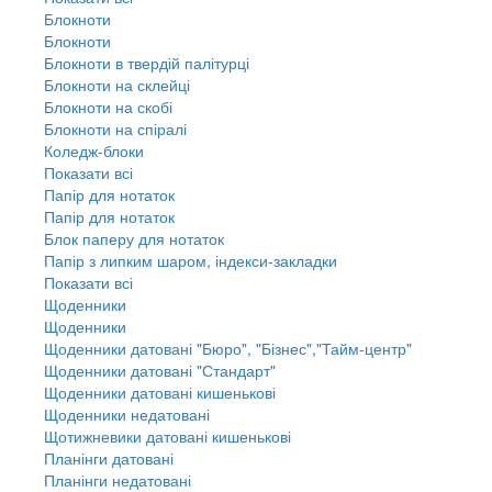
Блокноти
Блокноти
Блокноти в твердій палітурці
Блокноти на склейці
Блокноти на скобі
Блокноти на спіралі
Коледж-блоки
Показати всі
Папір для нотаток
Папір для нотаток
Блок паперу для нотаток
Папір з липким шаром, індекси-закладки
Показати всі
Щоденники
Щоденники
Щоденники датовані "Бюро", "Бізнес","Тайм-центр"
Щоденники датовані "Стандарт"
Щоденники датовані кишенькові
Щоденники недатовані
Щотижневики датовані кишенькові
Планінги датовані
Планінги недатовані