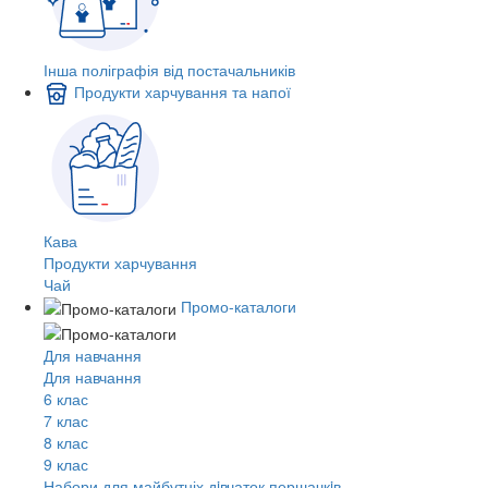
Інша поліграфія від постачальників
Продукти харчування та напої
Кава
Продукти харчування
Чай
Промо-каталоги
Для навчання
Для навчання
6 клас
7 клас
8 клас
9 клас
Набори для майбутніх дiвчаток першачкiв