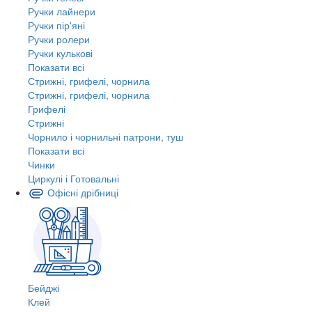
Ручки лайнери
Ручки пір'яні
Ручки ролери
Ручки кулькові
Показати всі
Стрижні, грифелі, чорнила
Стрижні, грифелі, чорнила
Грифелі
Стрижні
Чорнило і чорнильні патрони, туш
Показати всі
Чинки
Циркулі і Готовальні
Офісні дрібниці
Бейджі
Клей