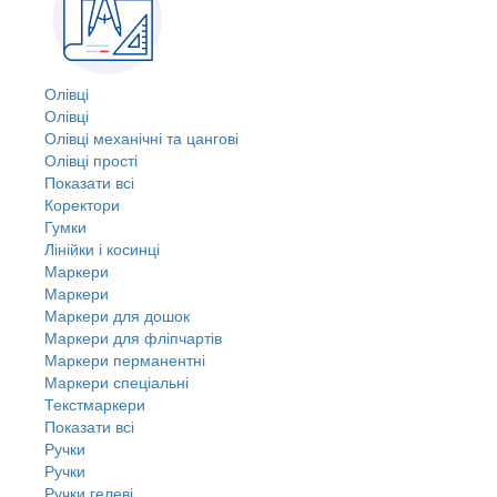
Олівці
Олівці
Олівці механічні та цангові
Олівці прості
Показати всі
Коректори
Гумки
Лінійки і косинці
Маркери
Маркери
Маркери для дошок
Маркери для фліпчартів
Маркери перманентні
Маркери спеціальні
Текстмаркери
Показати всі
Ручки
Ручки
Ручки гелеві