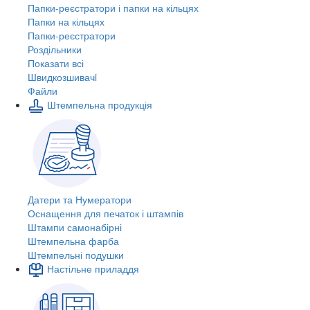
Папки-реєстратори і папки на кільцях
Папки на кільцях
Папки-реєстратори
Роздільники
Показати всі
Швидкозшивачi
Файли
Штемпельна продукція
Датери та Нумератори
Оснащення для печаток і штампів
Штампи самонабірні
Штемпельна фарба
Штемпельні подушки
Настільне приладдя