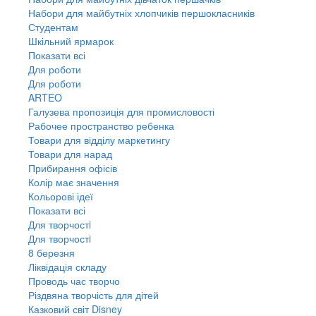
Набори для майбутніх хлопчиків першокласників
Студентам
Шкільний ярмарок
Показати всі
Для роботи
Для роботи
ARTEO
Галузева пропозиція для промисловості
Рабочее пространство ребенка
Товари для відділу маркетингу
Товари для нарад
Прибирання офісів
Колір має значення
Кольорові ідеї
Показати всі
Для творчостi
Для творчостi
8 березня
Ліквідація складу
Проводь час творчо
Різдвяна творчість для дітей
Казковий світ Disney