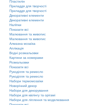
Пластилін
Приладдя для творчості
Приладдя для творчості
Декоративні елементи
Декоративні елементи
Налiпки
Показати всі
Малювання та живопис
Малювання та живопис
Алмазна мозаїка
Аплікація
Водні розмальовки
Картини за номерами
Розмальовки
Показати всі
Рукоділля та ремесло
Рукоділля та ремесло
Набори термомозаїки
Новорічний декор
Набори для декорування
Набори для квілінгу та орігамі
Набори для ліплення та моделювання
Показати всі