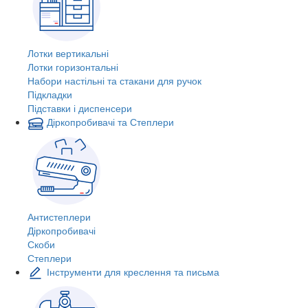
Лотки вертикальні
Лотки горизонтальні
Набори настільні та стакани для ручок
Підкладки
Підставки і диспенсери
Діркопробивачі та Степлери
Антистеплери
Діркопробивачі
Скоби
Степлери
Інструменти для креслення та письма