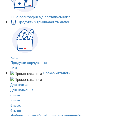
Інша поліграфія від постачальників
Продукти харчування та напої
Кава
Продукти харчування
Чай
Промо-каталоги
Для навчання
Для навчання
6 клас
7 клас
8 клас
9 клас
Набори для майбутніх дiвчаток першачкiв