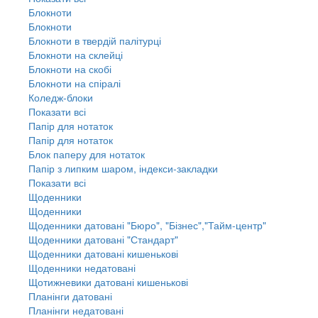
Блокноти
Блокноти
Блокноти в твердій палітурці
Блокноти на склейці
Блокноти на скобі
Блокноти на спіралі
Коледж-блоки
Показати всі
Папір для нотаток
Папір для нотаток
Блок паперу для нотаток
Папір з липким шаром, індекси-закладки
Показати всі
Щоденники
Щоденники
Щоденники датовані "Бюро", "Бізнес","Тайм-центр"
Щоденники датовані "Стандарт"
Щоденники датовані кишенькові
Щоденники недатовані
Щотижневики датовані кишенькові
Планінги датовані
Планінги недатовані