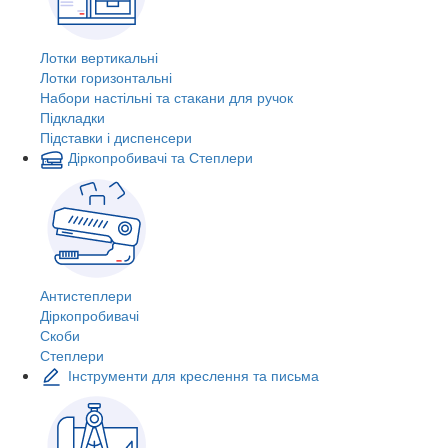
Лотки вертикальні
Лотки горизонтальні
Набори настільні та стакани для ручок
Підкладки
Підставки і диспенсери
Діркопробивачі та Степлери
Антистеплери
Діркопробивачі
Скоби
Степлери
Інструменти для креслення та письма