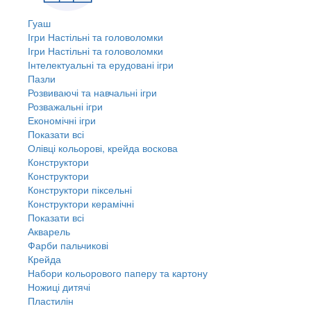
Гуаш
Ігри Настільні та головоломки
Ігри Настільні та головоломки
Інтелектуальні та ерудовані ігри
Пазли
Розвиваючі та навчальні ігри
Розважальні ігри
Економічні ігри
Показати всі
Олівці кольорові, крейда воскова
Конструктори
Конструктори
Конструктори піксельні
Конструктори керамічні
Показати всі
Акварель
Фарби пальчикові
Крейда
Набори кольорового паперу та картону
Ножиці дитячі
Пластилін