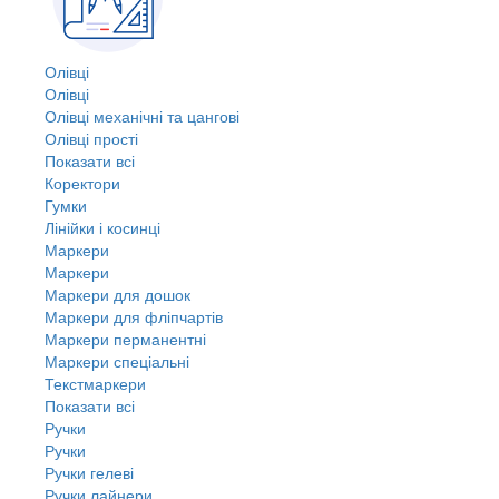
Олівці
Олівці
Олівці механічні та цангові
Олівці прості
Показати всі
Коректори
Гумки
Лінійки і косинці
Маркери
Маркери
Маркери для дошок
Маркери для фліпчартів
Маркери перманентні
Маркери спеціальні
Текстмаркери
Показати всі
Ручки
Ручки
Ручки гелеві
Ручки лайнери