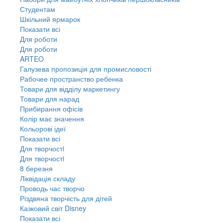
Студентам
Шкільний ярмарок
Показати всі
Для роботи
Для роботи
ARTEO
Галузева пропозиція для промисловості
Рабочее пространство ребенка
Товари для відділу маркетингу
Товари для нарад
Прибирання офісів
Колір має значення
Кольорові ідеї
Показати всі
Для творчостi
Для творчостi
8 березня
Ліквідація складу
Проводь час творчо
Різдвяна творчість для дітей
Казковий світ Disney
Показати всі