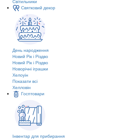
Світильники
Святковий декор
День народження
Новий Рік і Різдво
Новий Рік і Різдво
Новорічні іграшки
Хелоуін
Показати всі
Хелловін
Госптовари
Інвентар для прибирання