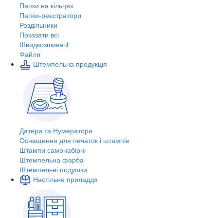
Папки на кільцях
Папки-реєстратори
Роздільники
Показати всі
Швидкозшивачi
Файли
Штемпельна продукція
Датери та Нумератори
Оснащення для печаток і штампів
Штампи самонабірні
Штемпельна фарба
Штемпельні подушки
Настільне приладдя