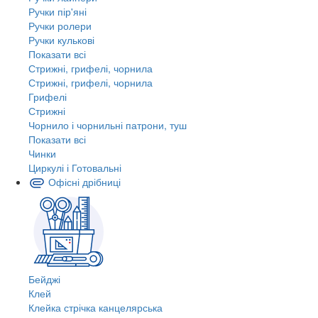
Ручки пір'яні
Ручки ролери
Ручки кулькові
Показати всі
Стрижні, грифелі, чорнила
Стрижні, грифелі, чорнила
Грифелі
Стрижні
Чорнило і чорнильні патрони, туш
Показати всі
Чинки
Циркулі і Готовальні
Офісні дрібниці
Бейджі
Клей
Клейка стрічка канцелярська