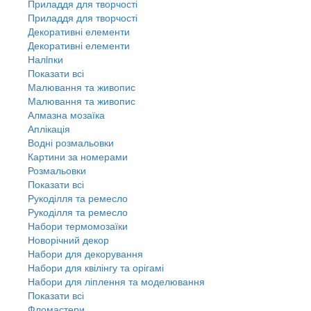
Приладдя для творчості
Приладдя для творчості
Декоративні елементи
Декоративні елементи
Налiпки
Показати всі
Малювання та живопис
Малювання та живопис
Алмазна мозаїка
Аплікація
Водні розмальовки
Картини за номерами
Розмальовки
Показати всі
Рукоділля та ремесло
Рукоділля та ремесло
Набори термомозаїки
Новорічний декор
Набори для декорування
Набори для квілінгу та орігамі
Набори для ліплення та моделювання
Показати всі
Фломастери