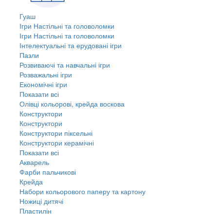
Гуаш
Ігри Настільні та головоломки
Ігри Настільні та головоломки
Інтелектуальні та ерудовані ігри
Пазли
Розвиваючі та навчальні ігри
Розважальні ігри
Економічні ігри
Показати всі
Олівці кольорові, крейда воскова
Конструктори
Конструктори
Конструктори піксельні
Конструктори керамічні
Показати всі
Акварель
Фарби пальчикові
Крейда
Набори кольорового паперу та картону
Ножиці дитячі
Пластилін