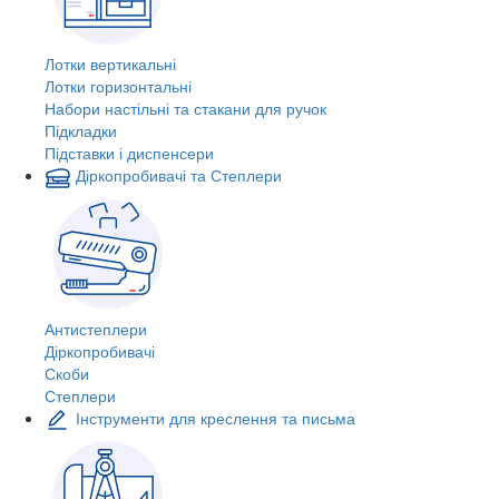
Лотки вертикальні
Лотки горизонтальні
Набори настільні та стакани для ручок
Підкладки
Підставки і диспенсери
Діркопробивачі та Степлери
Антистеплери
Діркопробивачі
Скоби
Степлери
Інструменти для креслення та письма