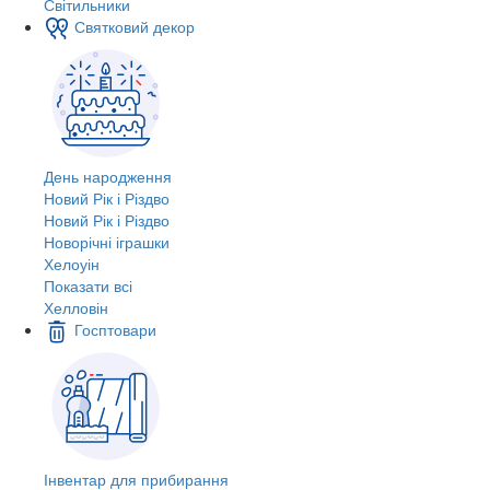
Світильники
Святковий декор
День народження
Новий Рік і Різдво
Новий Рік і Різдво
Новорічні іграшки
Хелоуін
Показати всі
Хелловін
Госптовари
Інвентар для прибирання