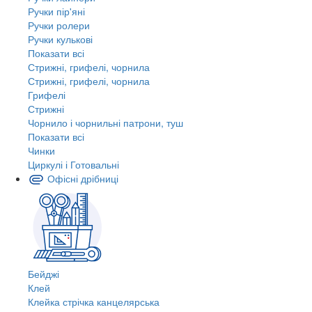
Ручки пір'яні
Ручки ролери
Ручки кулькові
Показати всі
Стрижні, грифелі, чорнила
Стрижні, грифелі, чорнила
Грифелі
Стрижні
Чорнило і чорнильні патрони, туш
Показати всі
Чинки
Циркулі і Готовальні
Офісні дрібниці
Бейджі
Клей
Клейка стрічка канцелярська