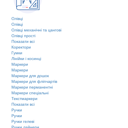
Олівці
Олівці
Олівці механічні та цангові
Олівці прості
Показати всі
Коректори
Гумки
Лінійки і косинці
Маркери
Маркери
Маркери для дошок
Маркери для фліпчартів
Маркери перманентні
Маркери спеціальні
Текстмаркери
Показати всі
Ручки
Ручки
Ручки гелеві
Ручки лайнери