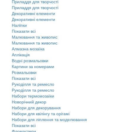
Приладдя для творчості
Приладдя для творчості
Декоративні елементи
Декоративні елементи
Налiпки
Показати всі
Малювання та живопис
Малювання та живопис
Алмазна мозаїка
Аплікація
Водні розмальовки
Картини за номерами
Розмальовки
Показати всі
Рукоділля та ремесло
Рукоділля та ремесло
Набори термомозаїки
Новорічний декор
Набори для декорування
Набори для квілінгу та орігамі
Набори для ліплення та моделювання
Показати всі
Фломастери