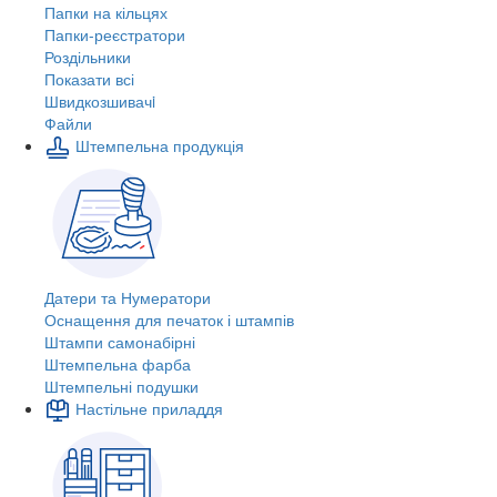
Папки на кільцях
Папки-реєстратори
Роздільники
Показати всі
Швидкозшивачi
Файли
Штемпельна продукція
Датери та Нумератори
Оснащення для печаток і штампів
Штампи самонабірні
Штемпельна фарба
Штемпельні подушки
Настільне приладдя