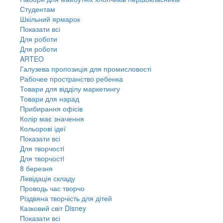
Студентам
Шкільний ярмарок
Показати всі
Для роботи
Для роботи
ARTEO
Галузева пропозиція для промисловості
Рабочее пространство ребенка
Товари для відділу маркетингу
Товари для нарад
Прибирання офісів
Колір має значення
Кольорові ідеї
Показати всі
Для творчостi
Для творчостi
8 березня
Ліквідація складу
Проводь час творчо
Різдвяна творчість для дітей
Казковий світ Disney
Показати всі