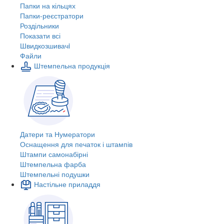
Папки на кільцях
Папки-реєстратори
Роздільники
Показати всі
Швидкозшивачi
Файли
Штемпельна продукція
Датери та Нумератори
Оснащення для печаток і штампів
Штампи самонабірні
Штемпельна фарба
Штемпельні подушки
Настільне приладдя