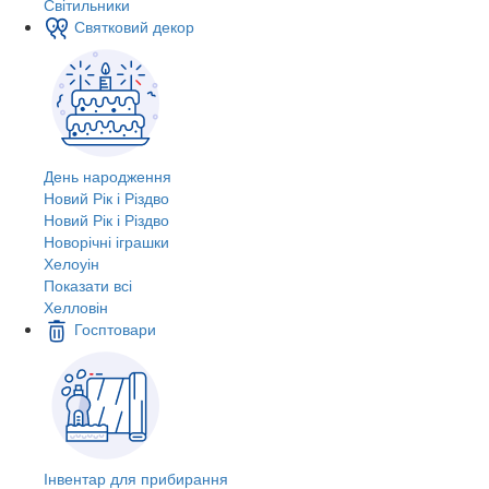
Світильники
Святковий декор
День народження
Новий Рік і Різдво
Новий Рік і Різдво
Новорічні іграшки
Хелоуін
Показати всі
Хелловін
Госптовари
Інвентар для прибирання