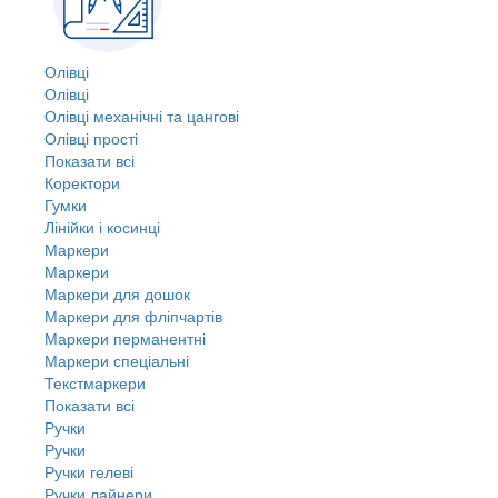
Олівці
Олівці
Олівці механічні та цангові
Олівці прості
Показати всі
Коректори
Гумки
Лінійки і косинці
Маркери
Маркери
Маркери для дошок
Маркери для фліпчартів
Маркери перманентні
Маркери спеціальні
Текстмаркери
Показати всі
Ручки
Ручки
Ручки гелеві
Ручки лайнери