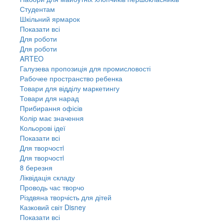
Студентам
Шкільний ярмарок
Показати всі
Для роботи
Для роботи
ARTEO
Галузева пропозиція для промисловості
Рабочее пространство ребенка
Товари для відділу маркетингу
Товари для нарад
Прибирання офісів
Колір має значення
Кольорові ідеї
Показати всі
Для творчостi
Для творчостi
8 березня
Ліквідація складу
Проводь час творчо
Різдвяна творчість для дітей
Казковий світ Disney
Показати всі