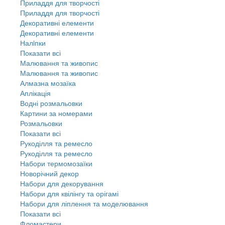
Приладдя для творчості
Приладдя для творчості
Декоративні елементи
Декоративні елементи
Налiпки
Показати всі
Малювання та живопис
Малювання та живопис
Алмазна мозаїка
Аплікація
Водні розмальовки
Картини за номерами
Розмальовки
Показати всі
Рукоділля та ремесло
Рукоділля та ремесло
Набори термомозаїки
Новорічний декор
Набори для декорування
Набори для квілінгу та орігамі
Набори для ліплення та моделювання
Показати всі
Фломастери