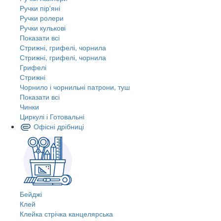
Ручки пір'яні
Ручки ролери
Ручки кулькові
Показати всі
Стрижні, грифелі, чорнила
Стрижні, грифелі, чорнила
Грифелі
Стрижні
Чорнило і чорнильні патрони, туш
Показати всі
Чинки
Циркулі і Готовальні
Офісні дрібниці
Бейджі
Клей
Клейка стрічка канцелярська