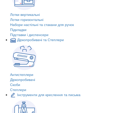
Лотки вертикальні
Лотки горизонтальні
Набори настільні та стакани для ручок
Підкладки
Підставки і диспенсери
Діркопробивачі та Степлери
Антистеплери
Діркопробивачі
Скоби
Степлери
Інструменти для креслення та письма