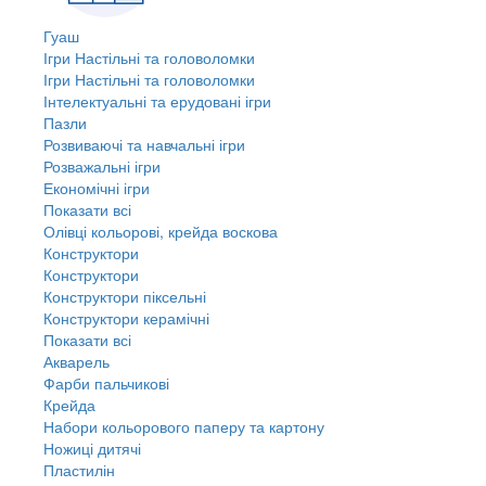
Гуаш
Ігри Настільні та головоломки
Ігри Настільні та головоломки
Інтелектуальні та ерудовані ігри
Пазли
Розвиваючі та навчальні ігри
Розважальні ігри
Економічні ігри
Показати всі
Олівці кольорові, крейда воскова
Конструктори
Конструктори
Конструктори піксельні
Конструктори керамічні
Показати всі
Акварель
Фарби пальчикові
Крейда
Набори кольорового паперу та картону
Ножиці дитячі
Пластилін