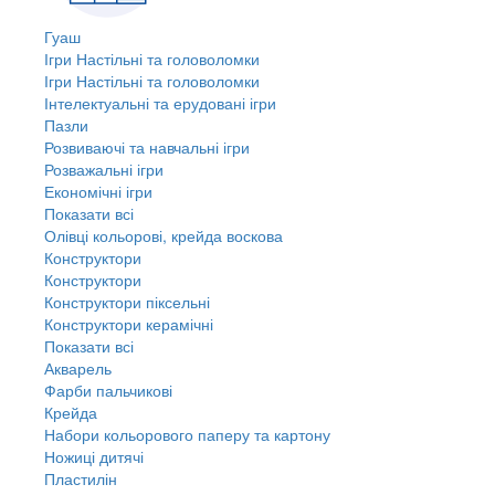
Гуаш
Ігри Настільні та головоломки
Ігри Настільні та головоломки
Інтелектуальні та ерудовані ігри
Пазли
Розвиваючі та навчальні ігри
Розважальні ігри
Економічні ігри
Показати всі
Олівці кольорові, крейда воскова
Конструктори
Конструктори
Конструктори піксельні
Конструктори керамічні
Показати всі
Акварель
Фарби пальчикові
Крейда
Набори кольорового паперу та картону
Ножиці дитячі
Пластилін