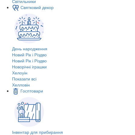
Світильники
Святковий декор
День народження
Новий Рік і Різдво
Новий Рік і Різдво
Новорічні іграшки
Хелоуін
Показати всі
Хелловін
Госптовари
Інвентар для прибирання