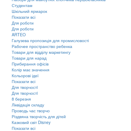
Студентам
Шкільний ярмарок
Показати всі
Для роботи
Для роботи
ARTEO
Галузева пропозиція для промисловості
Рабочее пространство ребенка
Товари для відділу маркетингу
Товари для нарад
Прибирання офісів
Колір має значення
Кольорові ідеї
Показати всі
Для творчостi
Для творчостi
8 березня
Ліквідація складу
Проводь час творчо
Різдвяна творчість для дітей
Казковий світ Disney
Показати всі