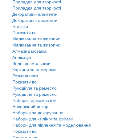
Приладдя для творчості
Приладдя для творчості
Декоративні елементи
Декоративні елементи
Налiпки
Показати всі
Малювання та живопис
Малювання та живопис
Алмазна мозаїка
Аплікація
Водні розмальовки
Картини за номерами
Розмальовки
Показати всі
Рукоділля та ремесло
Рукоділля та ремесло
Набори термомозаїки
Новорічний декор
Набори для декорування
Набори для квілінгу та орігамі
Набори для ліплення та моделювання
Показати всі
Фломастери