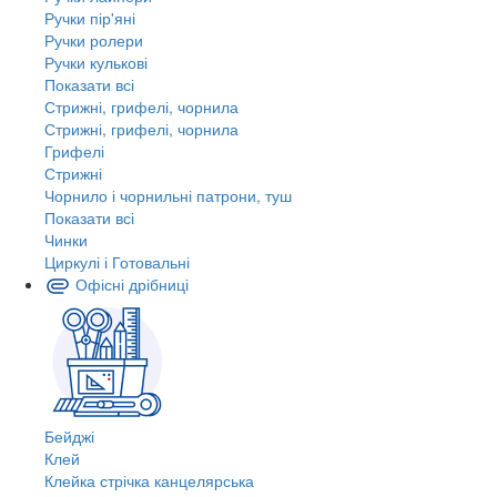
Ручки пір'яні
Ручки ролери
Ручки кулькові
Показати всі
Стрижні, грифелі, чорнила
Стрижні, грифелі, чорнила
Грифелі
Стрижні
Чорнило і чорнильні патрони, туш
Показати всі
Чинки
Циркулі і Готовальні
Офісні дрібниці
Бейджі
Клей
Клейка стрічка канцелярська