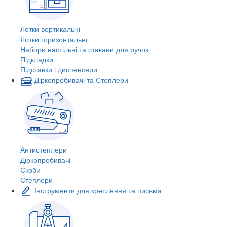
Лотки вертикальні
Лотки горизонтальні
Набори настільні та стакани для ручок
Підкладки
Підставки і диспенсери
Діркопробивачі та Степлери
Антистеплери
Діркопробивачі
Скоби
Степлери
Інструменти для креслення та письма