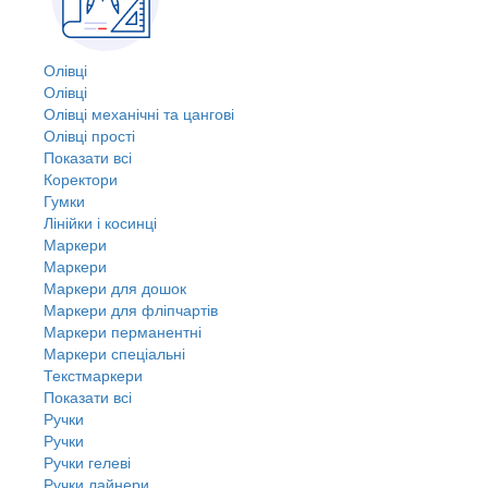
Олівці
Олівці
Олівці механічні та цангові
Олівці прості
Показати всі
Коректори
Гумки
Лінійки і косинці
Маркери
Маркери
Маркери для дошок
Маркери для фліпчартів
Маркери перманентні
Маркери спеціальні
Текстмаркери
Показати всі
Ручки
Ручки
Ручки гелеві
Ручки лайнери