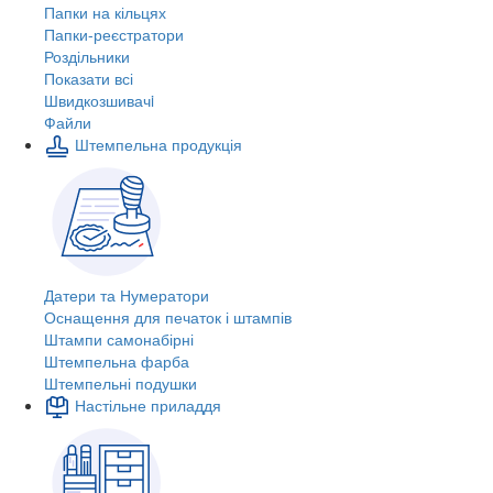
Папки на кільцях
Папки-реєстратори
Роздільники
Показати всі
Швидкозшивачi
Файли
Штемпельна продукція
Датери та Нумератори
Оснащення для печаток і штампів
Штампи самонабірні
Штемпельна фарба
Штемпельні подушки
Настільне приладдя