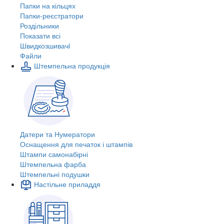
Папки на кільцях
Папки-реєстратори
Роздільники
Показати всі
Швидкозшивачi
Файли
Штемпельна продукція
Датери та Нумератори
Оснащення для печаток і штампів
Штампи самонабірні
Штемпельна фарба
Штемпельні подушки
Настільне приладдя