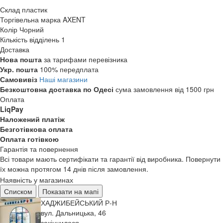
Склад
пластик
Торгівельна марка
AXENT
Колір
Чорний
Кількість відділень
1
Доставка
Нова пошта
за тарифами перевізника
Укр. пошта
100% передплата
Самовивіз
Наші магазини
Безкоштовна доставка по Одесі
сума замовлення від 1500 грн
Оплата
LiqPay
Наложений платіж
Безготівкова оплата
Оплата готівкою
Гарантія та повернення
Всі товари мають сертифікати та гарантії від виробника. Повернути
їх можна протягом 14 днів після замовлення.
Наявність у магазинах
Списком
Показати на мапі
ХАДЖИБЕЙСЬКИЙ Р-Н
вул. Дальницька, 46
закінчилося