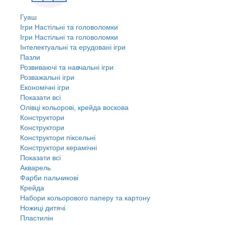
Гуаш
Ігри Настільні та головоломки
Ігри Настільні та головоломки
Інтелектуальні та ерудовані ігри
Пазли
Розвиваючі та навчальні ігри
Розважальні ігри
Економічні ігри
Показати всі
Олівці кольорові, крейда воскова
Конструктори
Конструктори
Конструктори піксельні
Конструктори керамічні
Показати всі
Акварель
Фарби пальчикові
Крейда
Набори кольорового паперу та картону
Ножиці дитячі
Пластилін