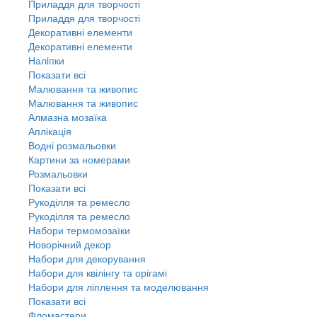
Приладдя для творчості
Приладдя для творчості
Декоративні елементи
Декоративні елементи
Налiпки
Показати всі
Малювання та живопис
Малювання та живопис
Алмазна мозаїка
Аплікація
Водні розмальовки
Картини за номерами
Розмальовки
Показати всі
Рукоділля та ремесло
Рукоділля та ремесло
Набори термомозаїки
Новорічний декор
Набори для декорування
Набори для квілінгу та орігамі
Набори для ліплення та моделювання
Показати всі
Фломастери