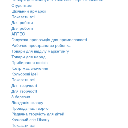
Студентам
Шкільний ярмарок
Показати всі
Для роботи
Для роботи
ARTEO
Галузева пропозиція для промисловості
Рабочее пространство ребенка
Товари для відділу маркетингу
Товари для нарад
Прибирання офісів
Колір має значення
Кольорові ідеї
Показати всі
Для творчостi
Для творчостi
8 березня
Ліквідація складу
Проводь час творчо
Різдвяна творчість для дітей
Казковий світ Disney
Показати всі