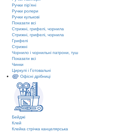
Ручки пір'яні
Ручки ролери
Ручки кулькові
Показати всі
Стрижні, грифелі, чорнила
Стрижні, грифелі, чорнила
Грифелі
Стрижні
Чорнило і чорнильні патрони, туш
Показати всі
Чинки
Циркулі і Готовальні
Офісні дрібниці
Бейджі
Клей
Клейка стрічка канцелярська