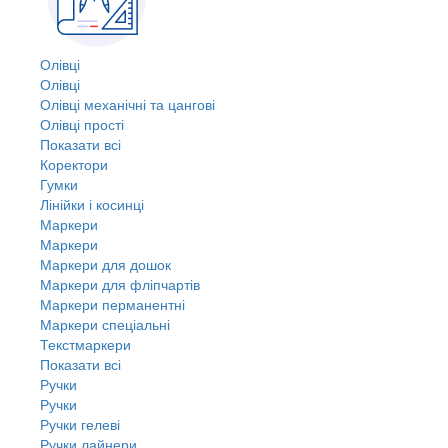
Олівці
Олівці
Олівці механічні та цангові
Олівці прості
Показати всі
Коректори
Гумки
Лінійки і косинці
Маркери
Маркери
Маркери для дошок
Маркери для фліпчартів
Маркери перманентні
Маркери спеціальні
Текстмаркери
Показати всі
Ручки
Ручки
Ручки гелеві
Ручки лайнери