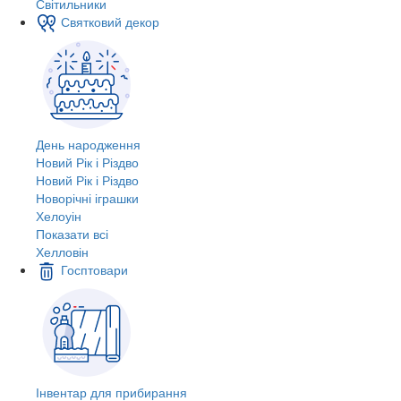
Світильники
Святковий декор
День народження
Новий Рік і Різдво
Новий Рік і Різдво
Новорічні іграшки
Хелоуін
Показати всі
Хелловін
Госптовари
Інвентар для прибирання