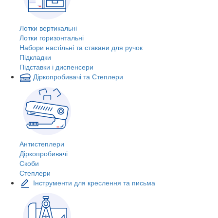
Лотки вертикальні
Лотки горизонтальні
Набори настільні та стакани для ручок
Підкладки
Підставки і диспенсери
Діркопробивачі та Степлери
Антистеплери
Діркопробивачі
Скоби
Степлери
Інструменти для креслення та письма