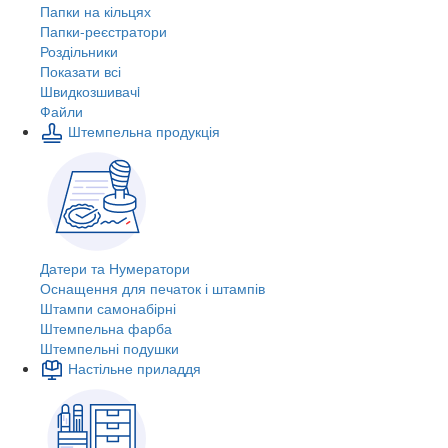
Папки на кільцях
Папки-реєстратори
Роздільники
Показати всі
Швидкозшивачi
Файли
Штемпельна продукція
Датери та Нумератори
Оснащення для печаток і штампів
Штампи самонабірні
Штемпельна фарба
Штемпельні подушки
Настільне приладдя