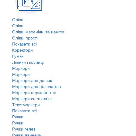
Олівці
Олівці
Олівці механічні та цангові
Олівці прості
Показати всі
Коректори
Гумки
Лінійки і косинці
Маркери
Маркери
Маркери для дошок
Маркери для фліпчартів
Маркери перманентні
Маркери спеціальні
Текстмаркери
Показати всі
Ручки
Ручки
Ручки гелеві
Ручки лайнери