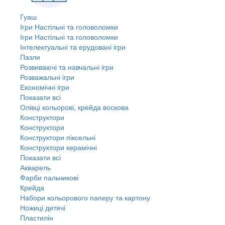
Гуаш
Ігри Настільні та головоломки
Ігри Настільні та головоломки
Інтелектуальні та ерудовані ігри
Пазли
Розвиваючі та навчальні ігри
Розважальні ігри
Економічні ігри
Показати всі
Олівці кольорові, крейда воскова
Конструктори
Конструктори
Конструктори піксельні
Конструктори керамічні
Показати всі
Акварель
Фарби пальчикові
Крейда
Набори кольорового паперу та картону
Ножиці дитячі
Пластилін