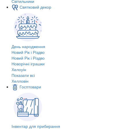
Світильники
Святковий декор
День народження
Новий Рік і Різдво
Новий Рік і Різдво
Новорічні іграшки
Хелоуін
Показати всі
Хелловін
Госптовари
Інвентар для прибирання