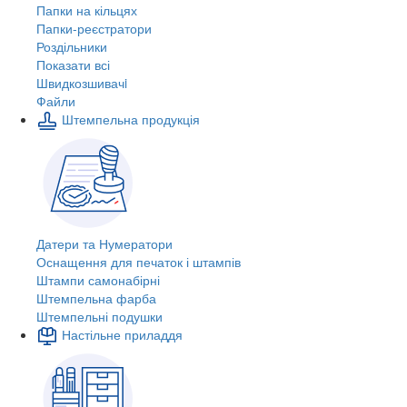
Папки на кільцях
Папки-реєстратори
Роздільники
Показати всі
Швидкозшивачi
Файли
Штемпельна продукція
Датери та Нумератори
Оснащення для печаток і штампів
Штампи самонабірні
Штемпельна фарба
Штемпельні подушки
Настільне приладдя