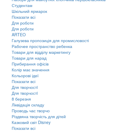
Студентам
Шкільний ярмарок
Показати всі
Для роботи
Для роботи
ARTEO
Галузева пропозиція для промисловості
Рабочее пространство ребенка
Товари для відділу маркетингу
Товари для нарад
Прибирання офісів
Колір має значення
Кольорові ідеї
Показати всі
Для творчостi
Для творчостi
8 березня
Ліквідація складу
Проводь час творчо
Різдвяна творчість для дітей
Казковий світ Disney
Показати всі