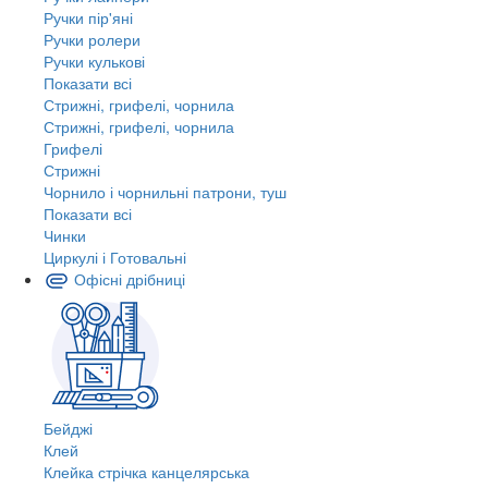
Ручки пір'яні
Ручки ролери
Ручки кулькові
Показати всі
Стрижні, грифелі, чорнила
Стрижні, грифелі, чорнила
Грифелі
Стрижні
Чорнило і чорнильні патрони, туш
Показати всі
Чинки
Циркулі і Готовальні
Офісні дрібниці
Бейджі
Клей
Клейка стрічка канцелярська