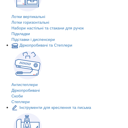
Лотки вертикальні
Лотки горизонтальні
Набори настільні та стакани для ручок
Підкладки
Підставки і диспенсери
Діркопробивачі та Степлери
Антистеплери
Діркопробивачі
Скоби
Степлери
Інструменти для креслення та письма