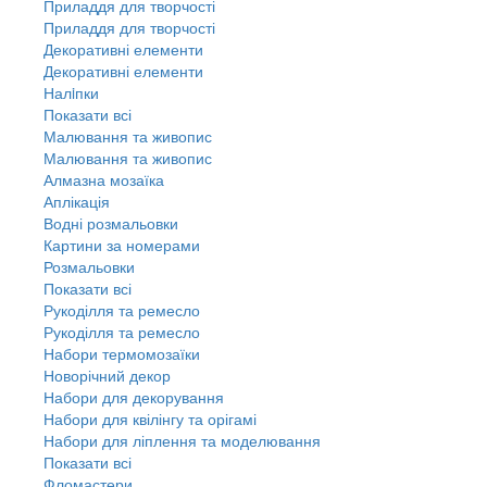
Приладдя для творчості
Приладдя для творчості
Декоративні елементи
Декоративні елементи
Налiпки
Показати всі
Малювання та живопис
Малювання та живопис
Алмазна мозаїка
Аплікація
Водні розмальовки
Картини за номерами
Розмальовки
Показати всі
Рукоділля та ремесло
Рукоділля та ремесло
Набори термомозаїки
Новорічний декор
Набори для декорування
Набори для квілінгу та орігамі
Набори для ліплення та моделювання
Показати всі
Фломастери