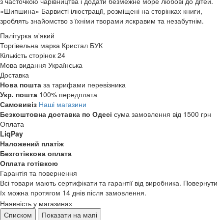
з часточкою чарівництва і додати безмежне море любові до дітей.
«Шипшина» Барвисті ілюстрації, розміщені на сторінках книги,
зроблять знайомство з їхніми творами яскравим та незабутнім.
Палітурка
м'який
Торгівельна марка
Кристал БУК
Кількість сторінок
24
Мова видання
Українська
Доставка
Нова пошта
за тарифами перевізника
Укр. пошта
100% передплата
Самовивіз
Наші магазини
Безкоштовна доставка по Одесі
сума замовлення від 1500 грн
Оплата
LiqPay
Наложений платіж
Безготівкова оплата
Оплата готівкою
Гарантія та повернення
Всі товари мають сертифікати та гарантії від виробника. Повернути
їх можна протягом 14 днів після замовлення.
Наявність у магазинах
Списком
Показати на мапі