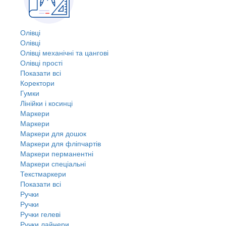
Олівці
Олівці
Олівці механічні та цангові
Олівці прості
Показати всі
Коректори
Гумки
Лінійки і косинці
Маркери
Маркери
Маркери для дошок
Маркери для фліпчартів
Маркери перманентні
Маркери спеціальні
Текстмаркери
Показати всі
Ручки
Ручки
Ручки гелеві
Ручки лайнери