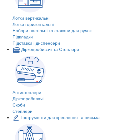
Лотки вертикальні
Лотки горизонтальні
Набори настільні та стакани для ручок
Підкладки
Підставки і диспенсери
Діркопробивачі та Степлери
Антистеплери
Діркопробивачі
Скоби
Степлери
Інструменти для креслення та письма