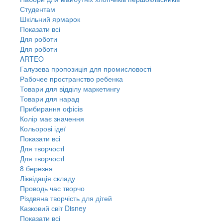
Студентам
Шкільний ярмарок
Показати всі
Для роботи
Для роботи
ARTEO
Галузева пропозиція для промисловості
Рабочее пространство ребенка
Товари для відділу маркетингу
Товари для нарад
Прибирання офісів
Колір має значення
Кольорові ідеї
Показати всі
Для творчостi
Для творчостi
8 березня
Ліквідація складу
Проводь час творчо
Різдвяна творчість для дітей
Казковий світ Disney
Показати всі