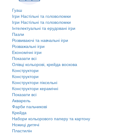
Гуаш
Ігри Настільні та головоломки
Ігри Настільні та головоломки
Інтелектуальні та ерудовані ігри
Пазли
Розвиваючі та навчальні ігри
Розважальні ігри
Економічні ігри
Показати всі
Олівці кольорові, крейда воскова
Конструктори
Конструктори
Конструктори піксельні
Конструктори керамічні
Показати всі
Акварель
Фарби пальчикові
Крейда
Набори кольорового паперу та картону
Ножиці дитячі
Пластилін