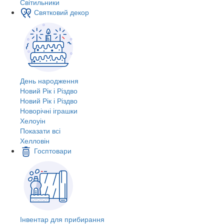
Світильники
Святковий декор
День народження
Новий Рік і Різдво
Новий Рік і Різдво
Новорічні іграшки
Хелоуін
Показати всі
Хелловін
Госптовари
Інвентар для прибирання