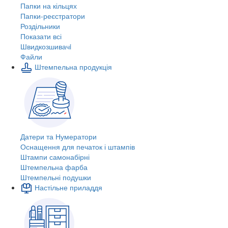
Папки на кільцях
Папки-реєстратори
Роздільники
Показати всі
Швидкозшивачi
Файли
Штемпельна продукція
Датери та Нумератори
Оснащення для печаток і штампів
Штампи самонабірні
Штемпельна фарба
Штемпельні подушки
Настільне приладдя