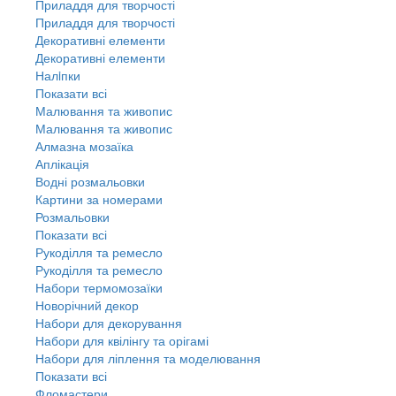
Приладдя для творчості
Приладдя для творчості
Декоративні елементи
Декоративні елементи
Налiпки
Показати всі
Малювання та живопис
Малювання та живопис
Алмазна мозаїка
Аплікація
Водні розмальовки
Картини за номерами
Розмальовки
Показати всі
Рукоділля та ремесло
Рукоділля та ремесло
Набори термомозаїки
Новорічний декор
Набори для декорування
Набори для квілінгу та орігамі
Набори для ліплення та моделювання
Показати всі
Фломастери