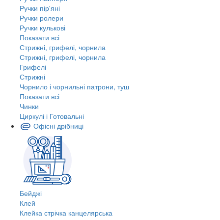
Ручки пір'яні
Ручки ролери
Ручки кулькові
Показати всі
Стрижні, грифелі, чорнила
Стрижні, грифелі, чорнила
Грифелі
Стрижні
Чорнило і чорнильні патрони, туш
Показати всі
Чинки
Циркулі і Готовальні
Офісні дрібниці
Бейджі
Клей
Клейка стрічка канцелярська