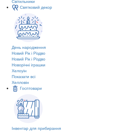
Світильники
Святковий декор
День народження
Новий Рік і Різдво
Новий Рік і Різдво
Новорічні іграшки
Хелоуін
Показати всі
Хелловін
Госптовари
Інвентар для прибирання