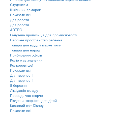
Студентам
Шкільний ярмарок
Показати всі
Для роботи
Для роботи
ARTEO
Галузева пропозиція для промисловості
Рабочее пространство ребенка
Товари для відділу маркетингу
Товари для нарад
Прибирання офісів
Колір має значення
Кольорові ідеї
Показати всі
Для творчостi
Для творчостi
8 березня
Ліквідація складу
Проводь час творчо
Різдвяна творчість для дітей
Казковий світ Disney
Показати всі