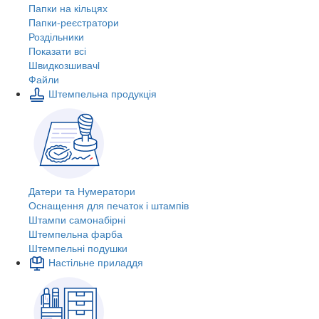
Папки на кільцях
Папки-реєстратори
Роздільники
Показати всі
Швидкозшивачi
Файли
Штемпельна продукція
Датери та Нумератори
Оснащення для печаток і штампів
Штампи самонабірні
Штемпельна фарба
Штемпельні подушки
Настільне приладдя