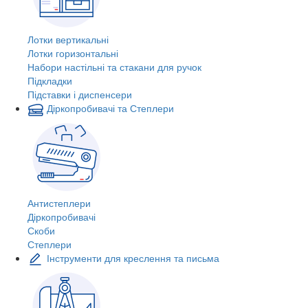
Лотки вертикальні
Лотки горизонтальні
Набори настільні та стакани для ручок
Підкладки
Підставки і диспенсери
Діркопробивачі та Степлери
Антистеплери
Діркопробивачі
Скоби
Степлери
Інструменти для креслення та письма