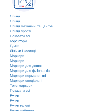
Олівці
Олівці
Олівці механічні та цангові
Олівці прості
Показати всі
Коректори
Гумки
Лінійки і косинці
Маркери
Маркери
Маркери для дошок
Маркери для фліпчартів
Маркери перманентні
Маркери спеціальні
Текстмаркери
Показати всі
Ручки
Ручки
Ручки гелеві
Ручки лайнери