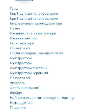
Гуаш
Ігри Настільні та головоломки
Ігри Настільні та головоломки
Інтелектуальні та ерудовані ігри
Пазли
Розвиваючі та навчальні ігри
Розважальні ігри
Економічні ігри
Показати всі
Олівці кольорові, крейда воскова
Конструктори
Конструктори
Конструктори піксельні
Конструктори керамічні
Показати всі
Акварель
Фарби пальчикові
Крейда
Набори кольорового паперу та картону
Ножиці дитячі
Пластилін