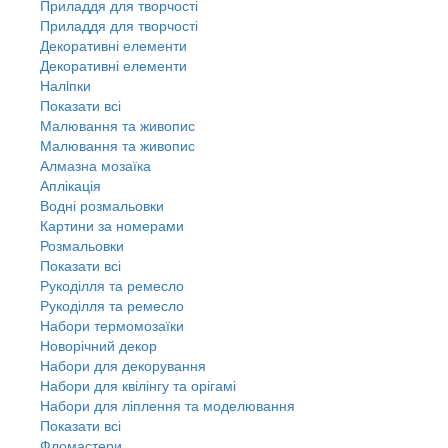
Приладдя для творчості
Приладдя для творчості
Декоративні елементи
Декоративні елементи
Налiпки
Показати всі
Малювання та живопис
Малювання та живопис
Алмазна мозаїка
Аплікація
Водні розмальовки
Картини за номерами
Розмальовки
Показати всі
Рукоділля та ремесло
Рукоділля та ремесло
Набори термомозаїки
Новорічний декор
Набори для декорування
Набори для квілінгу та орігамі
Набори для ліплення та моделювання
Показати всі
Фломастери