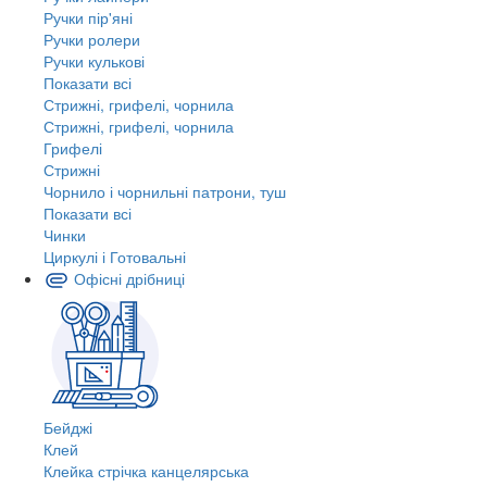
Ручки пір'яні
Ручки ролери
Ручки кулькові
Показати всі
Стрижні, грифелі, чорнила
Стрижні, грифелі, чорнила
Грифелі
Стрижні
Чорнило і чорнильні патрони, туш
Показати всі
Чинки
Циркулі і Готовальні
Офісні дрібниці
Бейджі
Клей
Клейка стрічка канцелярська