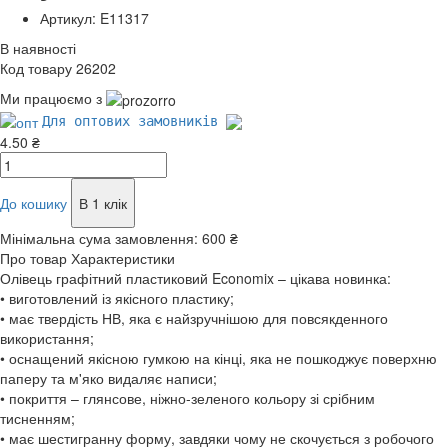
Артикул: E11317
В наявності
Код товару 26202
Ми працюємо з
Для оптових замовників
4.50 ₴
До кошику
В 1 клік
Мінімальна сума замовлення:
600 ₴
Про товар
Характеристики
Олівець графітний пластиковий Economix – цікава новинка:
• виготовлений із якісного пластику;
• має твердість НВ, яка є найзручнішою для повсякденного
використання;
• оснащений якісною гумкою на кінці, яка не пошкоджує поверхню
паперу та м'яко видаляє написи;
• покриття – глянсове, ніжно-зеленого кольору зі срібним
тисненням;
• має шестигранну форму, завдяки чому не скочується з робочого