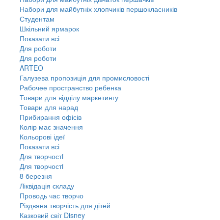
Набори для майбутніх хлопчиків першокласників
Студентам
Шкільний ярмарок
Показати всі
Для роботи
Для роботи
ARTEO
Галузева пропозиція для промисловості
Рабочее пространство ребенка
Товари для відділу маркетингу
Товари для нарад
Прибирання офісів
Колір має значення
Кольорові ідеї
Показати всі
Для творчостi
Для творчостi
8 березня
Ліквідація складу
Проводь час творчо
Різдвяна творчість для дітей
Казковий світ Disney