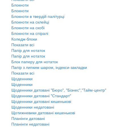
Блокноти
Блокноти
Блокноти в твердій палітурці
Блокноти на склейці
Блокноти на скобі
Блокноти на спіралі
Коледж-блоки
Показати всі
Папір для нотаток
Папір для нотаток
Блок паперу для нотаток
Папір з липким шаром, індекси-закладки
Показати всі
Щоденники
Щоденники
Щоденники датовані "Бюро", "Бізнес","Тайм-центр"
Щоденники датовані "Стандарт"
Щоденники датовані кишенькові
Щоденники недатовані
Щотижневики датовані кишенькові
Планінги датовані
Планінги недатовані