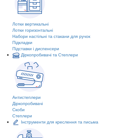
Лотки вертикальні
Лотки горизонтальні
Набори настільні та стакани для ручок
Підкладки
Підставки і диспенсери
Діркопробивачі та Степлери
Антистеплери
Діркопробивачі
Скоби
Степлери
Інструменти для креслення та письма