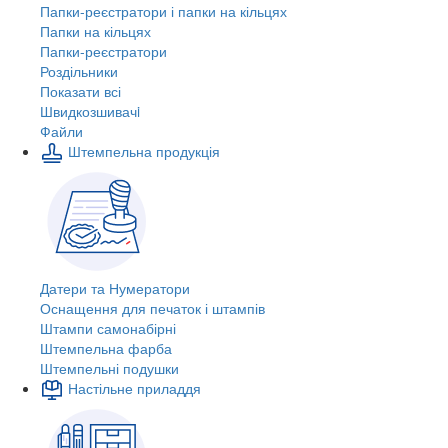
Папки-реєстратори і папки на кільцях
Папки на кільцях
Папки-реєстратори
Роздільники
Показати всі
Швидкозшивачi
Файли
Штемпельна продукція
Датери та Нумератори
Оснащення для печаток і штампів
Штампи самонабірні
Штемпельна фарба
Штемпельні подушки
Настільне приладдя