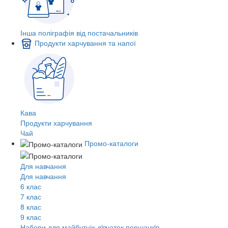
Інша поліграфія від постачальників
Продукти харчування та напої
Кава
Продукти харчування
Чай
Промо-каталоги
Для навчання
Для навчання
6 клас
7 клас
8 клас
9 клас
Набори для майбутніх дiвчаток першачкiв