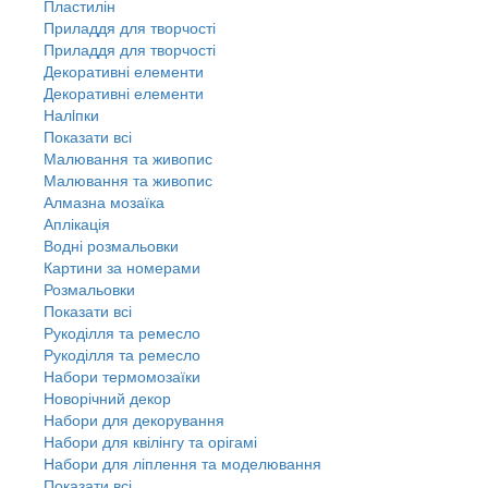
Пластилін
Приладдя для творчості
Приладдя для творчості
Декоративні елементи
Декоративні елементи
Налiпки
Показати всі
Малювання та живопис
Малювання та живопис
Алмазна мозаїка
Аплікація
Водні розмальовки
Картини за номерами
Розмальовки
Показати всі
Рукоділля та ремесло
Рукоділля та ремесло
Набори термомозаїки
Новорічний декор
Набори для декорування
Набори для квілінгу та орігамі
Набори для ліплення та моделювання
Показати всі