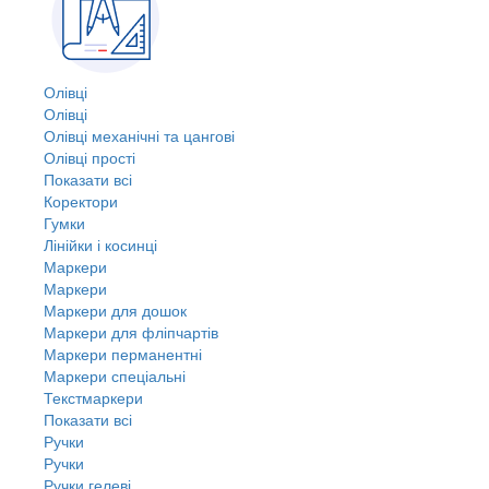
Олівці
Олівці
Олівці механічні та цангові
Олівці прості
Показати всі
Коректори
Гумки
Лінійки і косинці
Маркери
Маркери
Маркери для дошок
Маркери для фліпчартів
Маркери перманентні
Маркери спеціальні
Текстмаркери
Показати всі
Ручки
Ручки
Ручки гелеві