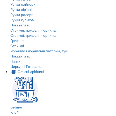
Ручки лайнери
Ручки пір'яні
Ручки ролери
Ручки кулькові
Показати всі
Стрижні, грифелі, чорнила
Стрижні, грифелі, чорнила
Грифелі
Стрижні
Чорнило і чорнильні патрони, туш
Показати всі
Чинки
Циркулі і Готовальні
Офісні дрібниці
Бейджі
Клей