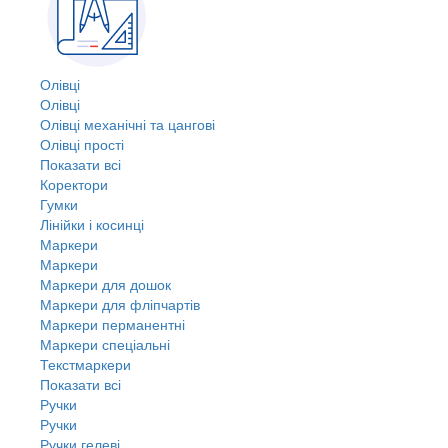
Олівці
Олівці
Олівці механічні та цангові
Олівці прості
Показати всі
Коректори
Гумки
Лінійки і косинці
Маркери
Маркери
Маркери для дошок
Маркери для фліпчартів
Маркери перманентні
Маркери спеціальні
Текстмаркери
Показати всі
Ручки
Ручки
Ручки гелеві