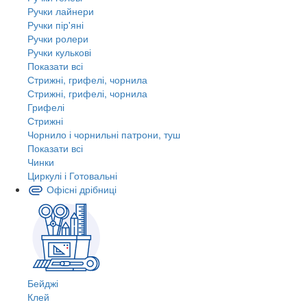
Ручки лайнери
Ручки пір'яні
Ручки ролери
Ручки кулькові
Показати всі
Стрижні, грифелі, чорнила
Стрижні, грифелі, чорнила
Грифелі
Стрижні
Чорнило і чорнильні патрони, туш
Показати всі
Чинки
Циркулі і Готовальні
Офісні дрібниці
Бейджі
Клей