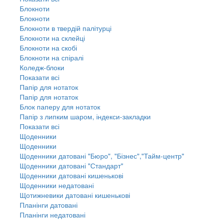
Блокноти
Блокноти
Блокноти в твердій палітурці
Блокноти на склейці
Блокноти на скобі
Блокноти на спіралі
Коледж-блоки
Показати всі
Папір для нотаток
Папір для нотаток
Блок паперу для нотаток
Папір з липким шаром, індекси-закладки
Показати всі
Щоденники
Щоденники
Щоденники датовані "Бюро", "Бізнес","Тайм-центр"
Щоденники датовані "Стандарт"
Щоденники датовані кишенькові
Щоденники недатовані
Щотижневики датовані кишенькові
Планінги датовані
Планінги недатовані