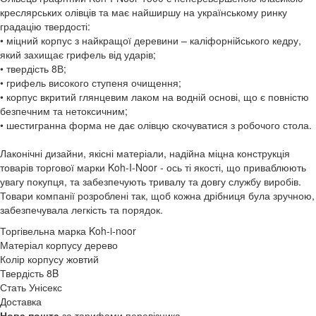
креслярських олівців та має найширшу на українському ринку
градацію твердості:
• міцний корпус з найкращої деревини – каліфорнійського кедру,
який захищає грифель від ударів;
• твердість 8В;
• грифель високого ступеня очищення;
• корпус вкритий глянцевим лаком на водній основі, що є повністю
безпечним та нетоксичним;
• шестигранна форма не дає олівцю скочуватися з робочого стола.
Лаконічні дизайни, якісні матеріали, надійна міцна конструкція
товарів торгової марки Koh-I-Noor - ось ті якості, що приваблюють
увагу покупця, та забезпечують тривалу та довгу службу виробів.
Товари компанії розроблені так, щоб кожна дрібниця була зручною,
забезпечувала легкість та порядок.
Торгівельна марка
Koh-i-noor
Матеріал корпусу
дерево
Колір корпусу
жовтий
Твердість
8B
Стать
Унісекс
Доставка
Нова пошта
за тарифами перевізника