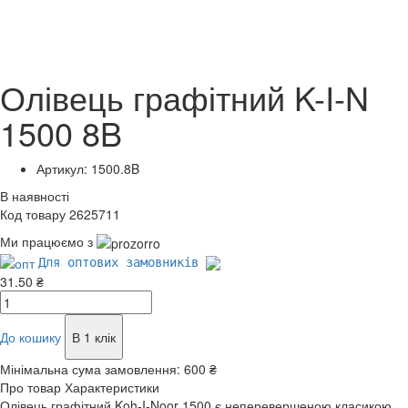
Олівець графітний K-I-N
1500 8B
Артикул: 1500.8B
В наявності
Код товару 2625711
Ми працюємо з
Для оптових замовників
31.50 ₴
До кошику
В 1 клік
Мінімальна сума замовлення:
600 ₴
Про товар
Характеристики
Олівець графітний Koh-I-Noor 1500 є неперевершеною класикою