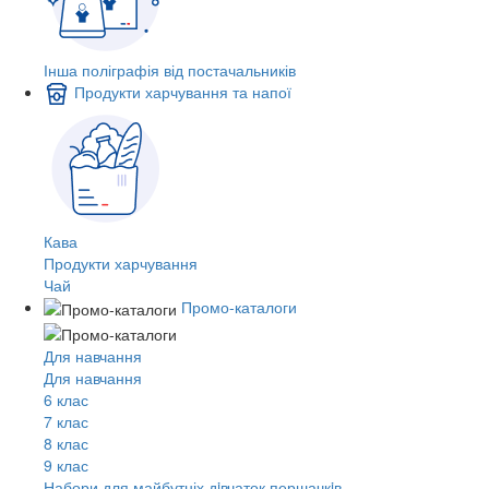
Інша поліграфія від постачальників
Продукти харчування та напої
Кава
Продукти харчування
Чай
Промо-каталоги
Для навчання
Для навчання
6 клас
7 клас
8 клас
9 клас
Набори для майбутніх дiвчаток першачкiв