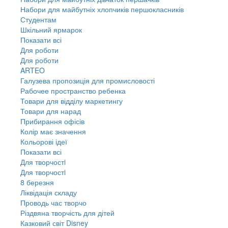
Набори для майбутніх хлопчиків першокласників
Студентам
Шкільний ярмарок
Показати всі
Для роботи
Для роботи
ARTEO
Галузева пропозиція для промисловості
Рабочее пространство ребенка
Товари для відділу маркетингу
Товари для нарад
Прибирання офісів
Колір має значення
Кольорові ідеї
Показати всі
Для творчостi
Для творчостi
8 березня
Ліквідація складу
Проводь час творчо
Різдвяна творчість для дітей
Казковий світ Disney