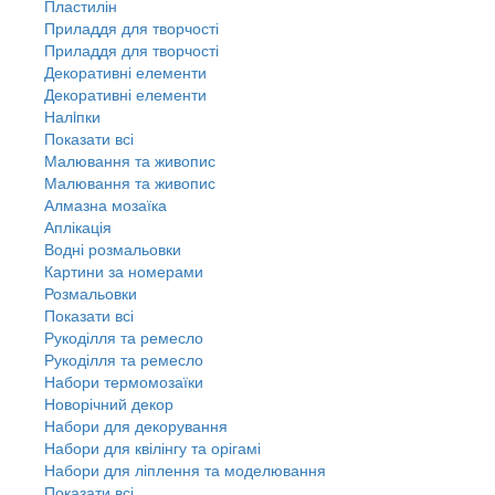
Пластилін
Приладдя для творчості
Приладдя для творчості
Декоративні елементи
Декоративні елементи
Налiпки
Показати всі
Малювання та живопис
Малювання та живопис
Алмазна мозаїка
Аплікація
Водні розмальовки
Картини за номерами
Розмальовки
Показати всі
Рукоділля та ремесло
Рукоділля та ремесло
Набори термомозаїки
Новорічний декор
Набори для декорування
Набори для квілінгу та орігамі
Набори для ліплення та моделювання
Показати всі