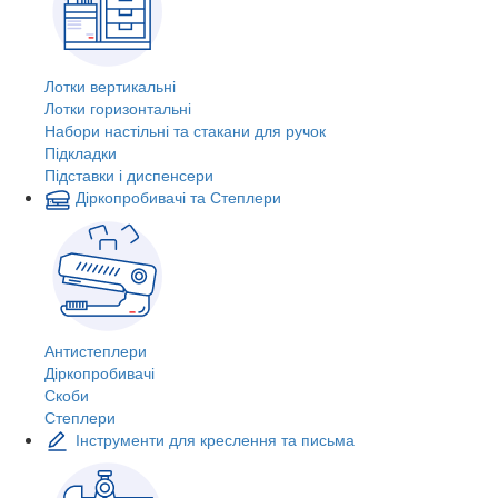
Лотки вертикальні
Лотки горизонтальні
Набори настільні та стакани для ручок
Підкладки
Підставки і диспенсери
Діркопробивачі та Степлери
Антистеплери
Діркопробивачі
Скоби
Степлери
Інструменти для креслення та письма