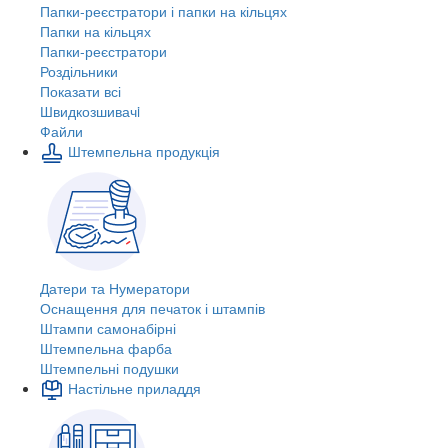
Папки-реєстратори і папки на кільцях
Папки на кільцях
Папки-реєстратори
Роздільники
Показати всі
Швидкозшивачi
Файли
Штемпельна продукція
Датери та Нумератори
Оснащення для печаток і штампів
Штампи самонабірні
Штемпельна фарба
Штемпельні подушки
Настільне приладдя