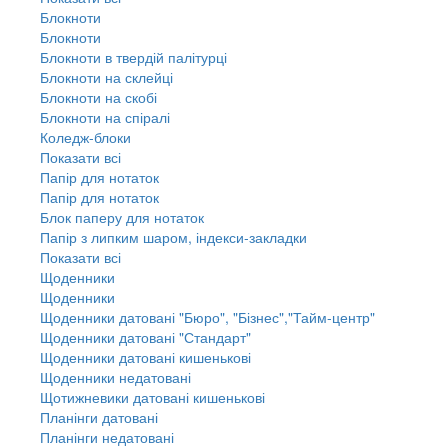
Блокноти
Блокноти
Блокноти в твердій палітурці
Блокноти на склейці
Блокноти на скобі
Блокноти на спіралі
Коледж-блоки
Показати всі
Папір для нотаток
Папір для нотаток
Блок паперу для нотаток
Папір з липким шаром, індекси-закладки
Показати всі
Щоденники
Щоденники
Щоденники датовані "Бюро", "Бізнес","Тайм-центр"
Щоденники датовані "Стандарт"
Щоденники датовані кишенькові
Щоденники недатовані
Щотижневики датовані кишенькові
Планінги датовані
Планінги недатовані