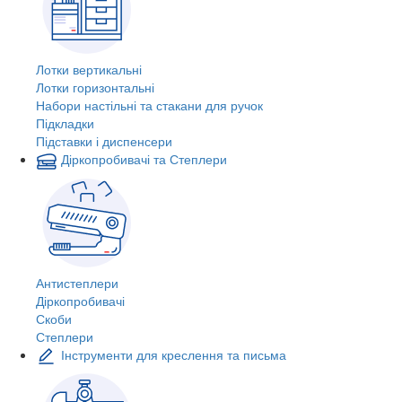
Лотки вертикальні
Лотки горизонтальні
Набори настільні та стакани для ручок
Підкладки
Підставки і диспенсери
Діркопробивачі та Степлери
Антистеплери
Діркопробивачі
Скоби
Степлери
Інструменти для креслення та письма