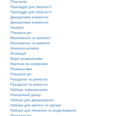
Пластилін
Приладдя для творчості
Приладдя для творчості
Декоративні елементи
Декоративні елементи
Налiпки
Показати всі
Малювання та живопис
Малювання та живопис
Алмазна мозаїка
Аплікація
Водні розмальовки
Картини за номерами
Розмальовки
Показати всі
Рукоділля та ремесло
Рукоділля та ремесло
Набори термомозаїки
Новорічний декор
Набори для декорування
Набори для квілінгу та орігамі
Набори для ліплення та моделювання
Показати всі