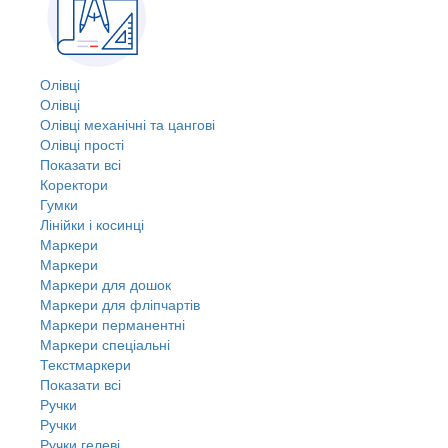
Олівці
Олівці
Олівці механічні та цангові
Олівці прості
Показати всі
Коректори
Гумки
Лінійки і косинці
Маркери
Маркери
Маркери для дошок
Маркери для фліпчартів
Маркери перманентні
Маркери спеціальні
Текстмаркери
Показати всі
Ручки
Ручки
Ручки гелеві