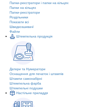
Папки-реєстратори і папки на кільцях
Папки на кільцях
Папки-реєстратори
Роздільники
Показати всі
Швидкозшивачi
Файли
Штемпельна продукція
Датери та Нумератори
Оснащення для печаток і штампів
Штампи самонабірні
Штемпельна фарба
Штемпельні подушки
Настільне приладдя