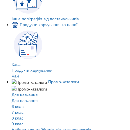
Інша поліграфія від постачальників
Продукти харчування та напої
Кава
Продукти харчування
Чай
Промо-каталоги
Для навчання
Для навчання
6 клас
7 клас
8 клас
9 клас
Набори для майбутніх дiвчаток першачкiв