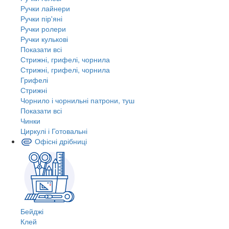
Ручки лайнери
Ручки пір'яні
Ручки ролери
Ручки кулькові
Показати всі
Стрижні, грифелі, чорнила
Стрижні, грифелі, чорнила
Грифелі
Стрижні
Чорнило і чорнильні патрони, туш
Показати всі
Чинки
Циркулі і Готовальні
Офісні дрібниці
Бейджі
Клей