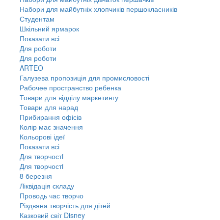
Набори для майбутніх хлопчиків першокласників
Студентам
Шкільний ярмарок
Показати всі
Для роботи
Для роботи
ARTEO
Галузева пропозиція для промисловості
Рабочее пространство ребенка
Товари для відділу маркетингу
Товари для нарад
Прибирання офісів
Колір має значення
Кольорові ідеї
Показати всі
Для творчостi
Для творчостi
8 березня
Ліквідація складу
Проводь час творчо
Різдвяна творчість для дітей
Казковий світ Disney