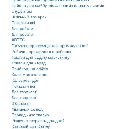
Набори для майбутніх хлопчиків першокласників
Студентам
Шкільний ярмарок
Показати всі
Для роботи
Для роботи
ARTEO
Галузева пропозиція для промисловості
Рабочее пространство ребенка
Товари для відділу маркетингу
Товари для нарад
Прибирання офісів
Колір має значення
Кольорові ідеї
Показати всі
Для творчостi
Для творчостi
8 березня
Ліквідація складу
Проводь час творчо
Різдвяна творчість для дітей
Казковий світ Disney