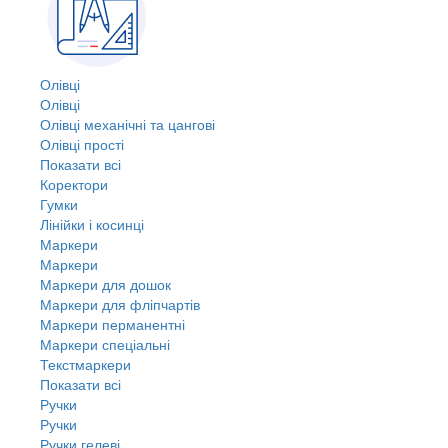
Олівці
Олівці
Олівці механічні та цангові
Олівці прості
Показати всі
Коректори
Гумки
Лінійки і косинці
Маркери
Маркери
Маркери для дошок
Маркери для фліпчартів
Маркери перманентні
Маркери спеціальні
Текстмаркери
Показати всі
Ручки
Ручки
Ручки гелеві