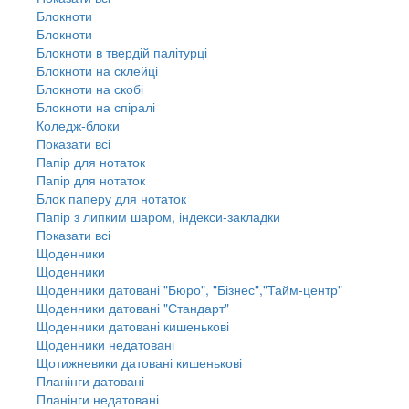
Блокноти
Блокноти
Блокноти в твердій палітурці
Блокноти на склейці
Блокноти на скобі
Блокноти на спіралі
Коледж-блоки
Показати всі
Папір для нотаток
Папір для нотаток
Блок паперу для нотаток
Папір з липким шаром, індекси-закладки
Показати всі
Щоденники
Щоденники
Щоденники датовані "Бюро", "Бізнес","Тайм-центр"
Щоденники датовані "Стандарт"
Щоденники датовані кишенькові
Щоденники недатовані
Щотижневики датовані кишенькові
Планінги датовані
Планінги недатовані