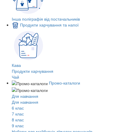
Інша поліграфія від постачальників
Продукти харчування та напої
Кава
Продукти харчування
Чай
Промо-каталоги
Для навчання
Для навчання
6 клас
7 клас
8 клас
9 клас
Набори для майбутніх дiвчаток першачкiв