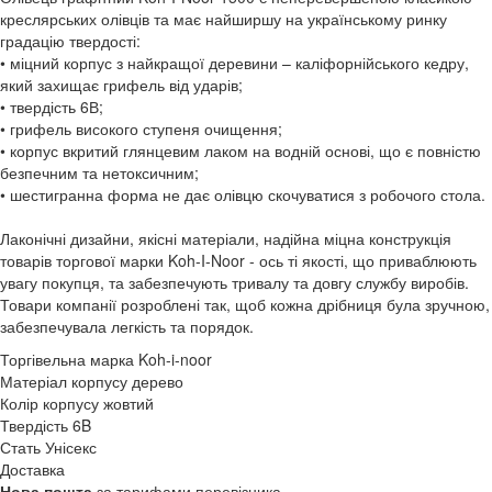
креслярських олівців та має найширшу на українському ринку
градацію твердості:
• міцний корпус з найкращої деревини – каліфорнійського кедру,
який захищає грифель від ударів;
• твердість 6В;
• грифель високого ступеня очищення;
• корпус вкритий глянцевим лаком на водній основі, що є повністю
безпечним та нетоксичним;
• шестигранна форма не дає олівцю скочуватися з робочого стола.
Лаконічні дизайни, якісні матеріали, надійна міцна конструкція
товарів торгової марки Koh-I-Noor - ось ті якості, що приваблюють
увагу покупця, та забезпечують тривалу та довгу службу виробів.
Товари компанії розроблені так, щоб кожна дрібниця була зручною,
забезпечувала легкість та порядок.
Торгівельна марка
Koh-i-noor
Матеріал корпусу
дерево
Колір корпусу
жовтий
Твердість
6B
Стать
Унісекс
Доставка
Нова пошта
за тарифами перевізника