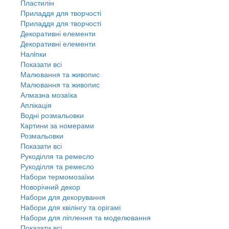
Пластилін
Приладдя для творчості
Приладдя для творчості
Декоративні елементи
Декоративні елементи
Налiпки
Показати всі
Малювання та живопис
Малювання та живопис
Алмазна мозаїка
Аплікація
Водні розмальовки
Картини за номерами
Розмальовки
Показати всі
Рукоділля та ремесло
Рукоділля та ремесло
Набори термомозаїки
Новорічний декор
Набори для декорування
Набори для квілінгу та орігамі
Набори для ліплення та моделювання
Показати всі