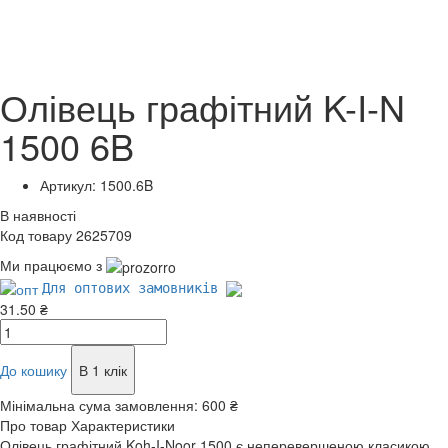
Олівець графітний K-I-N
1500 6B
Артикул: 1500.6B
В наявності
Код товару 2625709
Ми працюємо з
Для оптових замовників
31.50 ₴
До кошику
В 1 клік
Мінімальна сума замовлення:
600 ₴
Про товар
Характеристики
Олівець графітний Koh-I-Noor 1500 є неперевершеною класикою