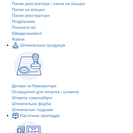
Папки-реєстратори і папки на кільцях
Папки на кільцях
Папки-реєстратори
Роздільники
Показати всі
Швидкозшивачi
Файли
Штемпельна продукція
Датери та Нумератори
Оснащення для печаток і штампів
Штампи самонабірні
Штемпельна фарба
Штемпельні подушки
Настільне приладдя