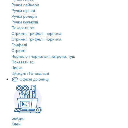
Ручки лайнери
Ручки пір'яні
Ручки ролери
Ручки кулькові
Показати всі
Стрижні, грифелі, чорнила
Стрижні, грифелі, чорнила
Грифелі
Стрижні
Чорнило і чорнильні патрони, туш
Показати всі
Чинки
Циркулі і Готовальні
Офісні дрібниці
Бейджі
Клей