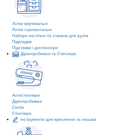
Лотки вертикальні
Лотки горизонтальні
Набори настільні та стакани для ручок
Підкладки
Підставки і диспенсери
Діркопробивачі та Степлери
Антистеплери
Діркопробивачі
Скоби
Степлери
Інструменти для креслення та письма