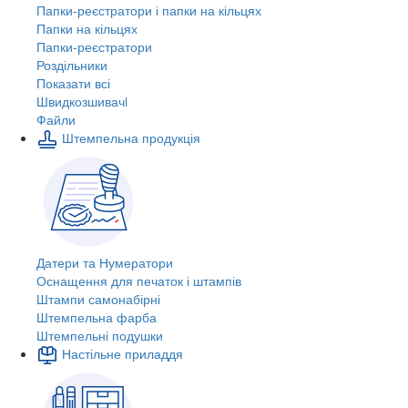
Папки-реєстратори і папки на кільцях
Папки на кільцях
Папки-реєстратори
Роздільники
Показати всі
Швидкозшивачi
Файли
Штемпельна продукція
Датери та Нумератори
Оснащення для печаток і штампів
Штампи самонабірні
Штемпельна фарба
Штемпельні подушки
Настільне приладдя