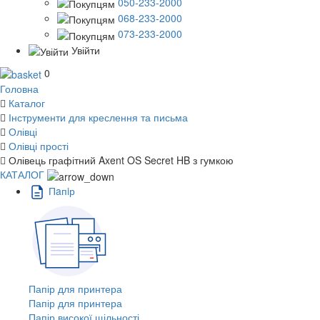
050-233-2000
068-233-2000
073-233-2000
Увійти
0
Головна
Каталог
Інструменти для креслення та письма
Олівці
Олівці прості
Олівець графітний Axent OS Secret HB з гумкою
КАТАЛОГ
Пaпiр
Папір для принтера
Папір для принтера
Папір високої щільності