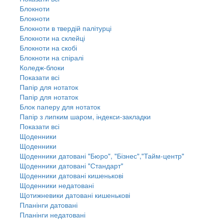
Блокноти
Блокноти
Блокноти в твердій палітурці
Блокноти на склейці
Блокноти на скобі
Блокноти на спіралі
Коледж-блоки
Показати всі
Папір для нотаток
Папір для нотаток
Блок паперу для нотаток
Папір з липким шаром, індекси-закладки
Показати всі
Щоденники
Щоденники
Щоденники датовані "Бюро", "Бізнес","Тайм-центр"
Щоденники датовані "Стандарт"
Щоденники датовані кишенькові
Щоденники недатовані
Щотижневики датовані кишенькові
Планінги датовані
Планінги недатовані