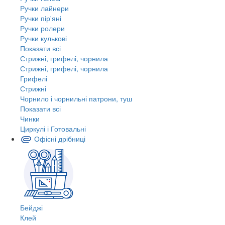
Ручки лайнери
Ручки пір'яні
Ручки ролери
Ручки кулькові
Показати всі
Стрижні, грифелі, чорнила
Стрижні, грифелі, чорнила
Грифелі
Стрижні
Чорнило і чорнильні патрони, туш
Показати всі
Чинки
Циркулі і Готовальні
Офісні дрібниці
Бейджі
Клей