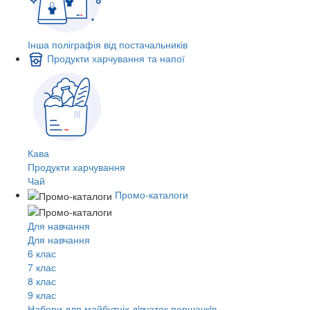
Інша поліграфія від постачальників
Продукти харчування та напої
Кава
Продукти харчування
Чай
Промо-каталоги
Для навчання
Для навчання
6 клас
7 клас
8 клас
9 клас
Набори для майбутніх дiвчаток першачкiв