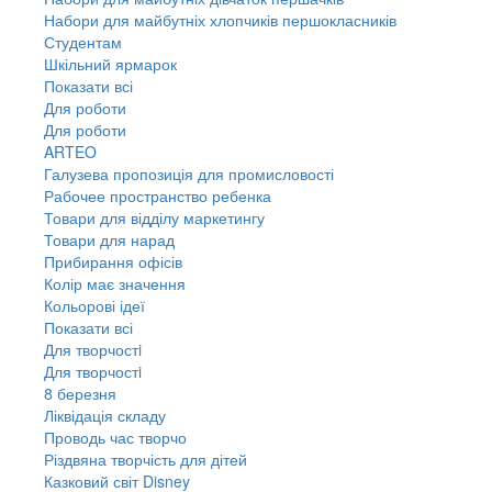
Набори для майбутніх хлопчиків першокласників
Студентам
Шкільний ярмарок
Показати всі
Для роботи
Для роботи
ARTEO
Галузева пропозиція для промисловості
Рабочее пространство ребенка
Товари для відділу маркетингу
Товари для нарад
Прибирання офісів
Колір має значення
Кольорові ідеї
Показати всі
Для творчостi
Для творчостi
8 березня
Ліквідація складу
Проводь час творчо
Різдвяна творчість для дітей
Казковий світ Disney