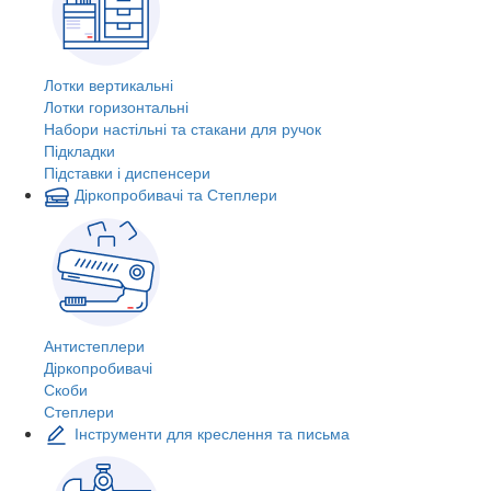
Лотки вертикальні
Лотки горизонтальні
Набори настільні та стакани для ручок
Підкладки
Підставки і диспенсери
Діркопробивачі та Степлери
Антистеплери
Діркопробивачі
Скоби
Степлери
Інструменти для креслення та письма