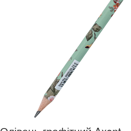
Олівець графітний Axent