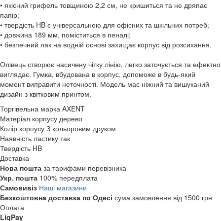
• якісний грифель товщиною 2,2 см, не кришиться та не дряпає
папір;
• твердість HB є універсальною для офісних та шкільних потреб;
• довжина 189 мм, поміститься в пеналі;
• безпечний лак на водній основі захищає корпус від розсихання.
Олівець створює насичену чітку лінію, легко заточується та ефектно
виглядає. Гумка, вбудована в корпус, допоможе в будь-який
момент виправити неточності. Модель має ніжний та вишуканий
дизайн з квітковим принтом.
Торгівельна марка
AXENT
Матеріал корпусу
дерево
Колір корпусу
З кольоровим друком
Наявність ластику
так
Твердість
HB
Доставка
Нова пошта
за тарифами перевізника
Укр. пошта
100% передплата
Самовивіз
Наші магазини
Безкоштовна доставка по Одесі
сума замовлення від 1500 грн
Оплата
LiqPay