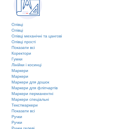
Олівці
Олівці
Олівці механічні та цангові
Олівці прості
Показати всі
Коректори
Гумки
Лінійки і косинці
Маркери
Маркери
Маркери для дошок
Маркери для фліпчартів
Маркери перманентні
Маркери спеціальні
Текстмаркери
Показати всі
Ручки
Ручки
Ручки гелеві