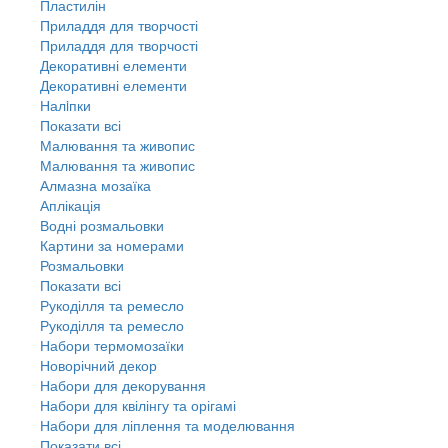
Пластилін
Приладдя для творчості
Приладдя для творчості
Декоративні елементи
Декоративні елементи
Налiпки
Показати всі
Малювання та живопис
Малювання та живопис
Алмазна мозаїка
Аплікація
Водні розмальовки
Картини за номерами
Розмальовки
Показати всі
Рукоділля та ремесло
Рукоділля та ремесло
Набори термомозаїки
Новорічний декор
Набори для декорування
Набори для квілінгу та орігамі
Набори для ліплення та моделювання
Показати всі