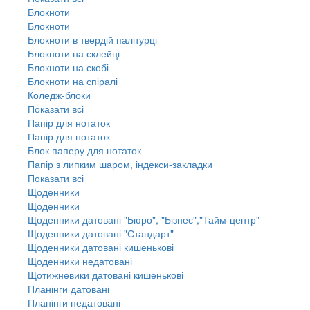
Блокноти
Блокноти
Блокноти в твердій палітурці
Блокноти на склейці
Блокноти на скобі
Блокноти на спіралі
Коледж-блоки
Показати всі
Папір для нотаток
Папір для нотаток
Блок паперу для нотаток
Папір з липким шаром, індекси-закладки
Показати всі
Щоденники
Щоденники
Щоденники датовані "Бюро", "Бізнес","Тайм-центр"
Щоденники датовані "Стандарт"
Щоденники датовані кишенькові
Щоденники недатовані
Щотижневики датовані кишенькові
Планінги датовані
Планінги недатовані