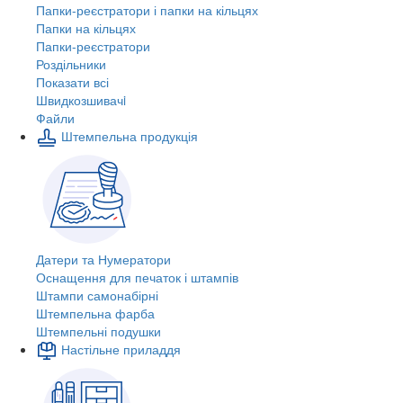
Папки-реєстратори і папки на кільцях
Папки на кільцях
Папки-реєстратори
Роздільники
Показати всі
Швидкозшивачi
Файли
Штемпельна продукція
Датери та Нумератори
Оснащення для печаток і штампів
Штампи самонабірні
Штемпельна фарба
Штемпельні подушки
Настільне приладдя