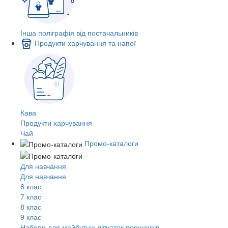
Інша поліграфія від постачальників
Продукти харчування та напої
Кава
Продукти харчування
Чай
Промо-каталоги
Для навчання
Для навчання
6 клас
7 клас
8 клас
9 клас
Набори для майбутніх дiвчаток першачкiв