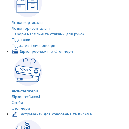
Лотки вертикальні
Лотки горизонтальні
Набори настільні та стакани для ручок
Підкладки
Підставки і диспенсери
Діркопробивачі та Степлери
Антистеплери
Діркопробивачі
Скоби
Степлери
Інструменти для креслення та письма