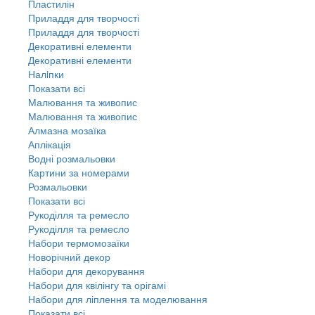
Пластилін
Приладдя для творчості
Приладдя для творчості
Декоративні елементи
Декоративні елементи
Налiпки
Показати всі
Малювання та живопис
Малювання та живопис
Алмазна мозаїка
Аплікація
Водні розмальовки
Картини за номерами
Розмальовки
Показати всі
Рукоділля та ремесло
Рукоділля та ремесло
Набори термомозаїки
Новорічний декор
Набори для декорування
Набори для квілінгу та орігамі
Набори для ліплення та моделювання
Показати всі