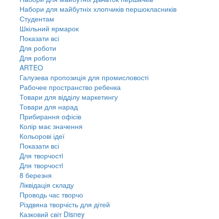
Набори для майбутніх хлопчиків першокласників
Студентам
Шкільний ярмарок
Показати всі
Для роботи
Для роботи
ARTEO
Галузева пропозиція для промисловості
Рабочее пространство ребенка
Товари для відділу маркетингу
Товари для нарад
Прибирання офісів
Колір має значення
Кольорові ідеї
Показати всі
Для творчостi
Для творчостi
8 березня
Ліквідація складу
Проводь час творчо
Різдвяна творчість для дітей
Казковий світ Disney