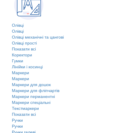
Олівці
Олівці
Олівці механічні та цангові
Олівці прості
Показати всі
Коректори
Гумки
Лінійки і косинці
Маркери
Маркери
Маркери для дошок
Маркери для фліпчартів
Маркери перманентні
Маркери спеціальні
Текстмаркери
Показати всі
Ручки
Ручки
Ручки гелеві