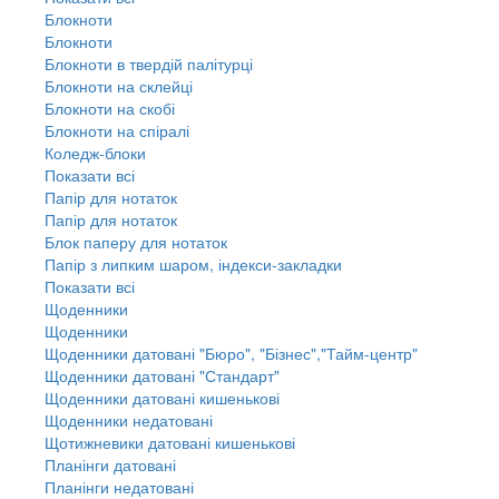
Блокноти
Блокноти
Блокноти в твердій палітурці
Блокноти на склейці
Блокноти на скобі
Блокноти на спіралі
Коледж-блоки
Показати всі
Папір для нотаток
Папір для нотаток
Блок паперу для нотаток
Папір з липким шаром, індекси-закладки
Показати всі
Щоденники
Щоденники
Щоденники датовані "Бюро", "Бізнес","Тайм-центр"
Щоденники датовані "Стандарт"
Щоденники датовані кишенькові
Щоденники недатовані
Щотижневики датовані кишенькові
Планінги датовані
Планінги недатовані