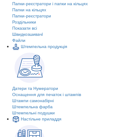
Папки-реєстратори і папки на кільцях
Папки на кільцях
Папки-реєстратори
Роздільники
Показати всі
Швидкозшивачi
Файли
Штемпельна продукція
Датери та Нумератори
Оснащення для печаток і штампів
Штампи самонабірні
Штемпельна фарба
Штемпельні подушки
Настільне приладдя