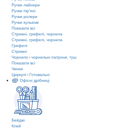
Ручки лайнери
Ручки пір'яні
Ручки ролери
Ручки кулькові
Показати всі
Стрижні, грифелі, чорнила
Стрижні, грифелі, чорнила
Грифелі
Стрижні
Чорнило і чорнильні патрони, туш
Показати всі
Чинки
Циркулі і Готовальні
Офісні дрібниці
Бейджі
Клей